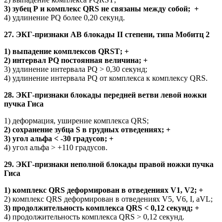
3) зубец Р и комплекс QRS не связаны между собой; +
4) удлинение PQ более 0,20 секунд.
27. ЭКГ-признаки АВ блокады II степени, типа Мобитц 2
1) выпадение комплексов QRSТ; +
2) интервал PQ постоянная величина; +
3) удлинение интервала PQ > 0,30 секунд;
4) удлинение интервала PQ от комплекса к комплексу QRS.
28. ЭКГ-признаки блокады передней ветви левой ножки
пучка Гиса
1) деформация, уширение комплекса QRS;
2) сохранение зубца S в грудных отведениях; +
3) угол альфа < -30 градусов; +
4) угол альфа > +110 градусов.
29. ЭКГ-признаки неполной блокады правой ножки пучка
Гиса
1) комплекс QRS деформирован в отведениях V1, V2; +
2) комплекс QRS деформирован в отведениях V5, V6, I, aVL;
3) продолжительность комплекса QRS < 0,12 секунд; +
4) продолжительность комплекса QRS > 0,12 секунд.