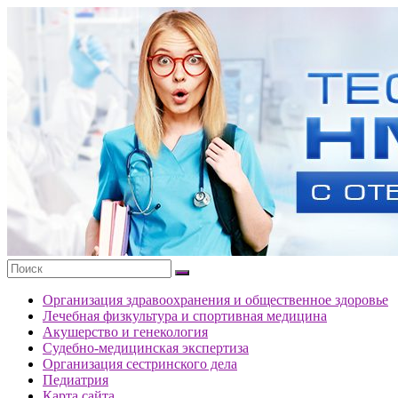
Перейти
к
Тесты
содержимому
портала
НМО
с
ответами
Организация здравоохранения и общественное здоровье
Лечебная физкультура и спортивная медицина
Акушерство и генекология
Судебно-медицинская экспертиза
Организация сестринского дела
Педиатрия
Карта сайта