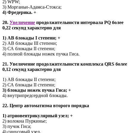
2) WPW;
3) Морганьи-Адамса-Стокса;
4) Фредерика. +
20.
Увеличение
продолжительности интервала PQ более
0,22 секунд характерно для
1) АВ блокады I степени; +
2) АВ блокады III степени;
3) СА блокады II степени;
4) полной блокады ножек пучка Гиса.
21. Увеличение продолжительности комплекса QRS более
0,12 секунд характерно для
1) АВ блокады II степени;
2) СА блокады II степени;
3) блокады ножек пучка Гиса; +
4) внутрипредсердной блокады.
22. Центр автоматизма второго порядка
1) атриовентрикулярный узел; +
2) волокна Пуркинье;
3) пучок Гиса;
4) синусовый узел.