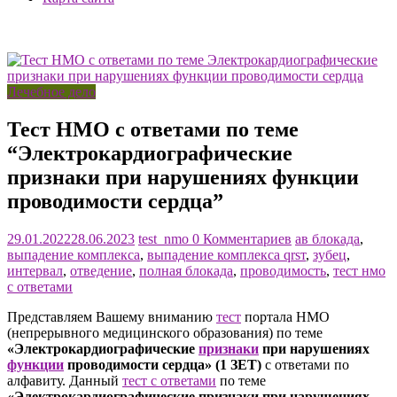
Лечебное дело
Тест НМО с ответами по теме
“Электрокардиографические
признаки при нарушениях функции
проводимости сердца”
29.01.2022
28.06.2023
test_nmo
0 Комментариев
ав блокада
,
выпадение комплекса
,
выпадение комплекса qrsт
,
зубец
,
интервал
,
отведение
,
полная блокада
,
проводимость
,
тест нмо
с ответами
Представляем Вашему вниманию
тест
портала НМО
(непрерывного медицинского образования) по теме
«Электрокардиографические
признаки
при нарушениях
функции
проводимости сердца» (1 ЗЕТ)
с ответами по
алфавиту. Данный
тест с ответами
по теме
«Электрокардиографические признаки при нарушениях