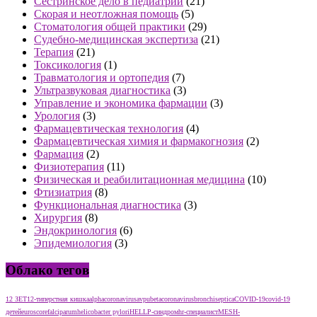
Сестринское дело в педиатрии
(21)
Скорая и неотложная помощь
(5)
Стоматология общей практики
(29)
Судебно-медицинская экспертиза
(21)
Терапия
(21)
Токсикология
(1)
Травматология и ортопедия
(7)
Ультразвуковая диагностика
(3)
Управление и экономика фармации
(3)
Урология
(3)
Фармацевтическая технология
(4)
Фармацевтическая химия и фармакогнозия
(2)
Фармация
(2)
Физиотерапия
(11)
Физическая и реабилитационная медицина
(10)
Фтизиатрия
(8)
Функциональная диагностика
(3)
Хирургия
(8)
Эндокринология
(6)
Эпидемиология
(3)
Облако тегов
12 ЗЕТ
12-типерстная кишка
alphacoronavirus
avpu
betacoronavirus
bronchiseptica
COVID-19
covid-19
детей
euroscore
falciparum
helicobacter pylori
HELLP-синдром
hr-специалист
MESH-