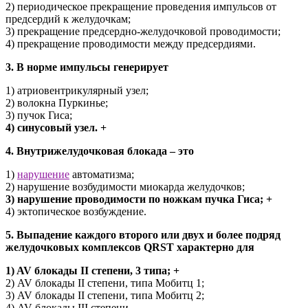
2) периодическое прекращение проведения импульсов от
предсердий к желудочкам;
3) прекращение предсердно-желудочковой проводимости;
4) прекращение проводимости между предсердиями.
3. В норме импульсы генерирует
1) атриовентрикулярный узел;
2) волокна Пуркинье;
3) пучок Гиса;
4) синусовый узел. +
4. Внутрижелудочковая блокада – это
1)
нарушение
автоматизма;
2) нарушение возбудимости миокарда желудочков;
3) нарушение проводимости по ножкам пучка Гиса; +
4) эктопическое возбуждение.
5. Выпадение каждого второго или двух и более подряд
желудочковых комплексов QRST характерно для
1) AV блокады II степени, 3 типа; +
2) AV блокады II степени, типа Мобитц 1;
3) AV блокады II степени, типа Мобитц 2;
4) AV блокады III степени.