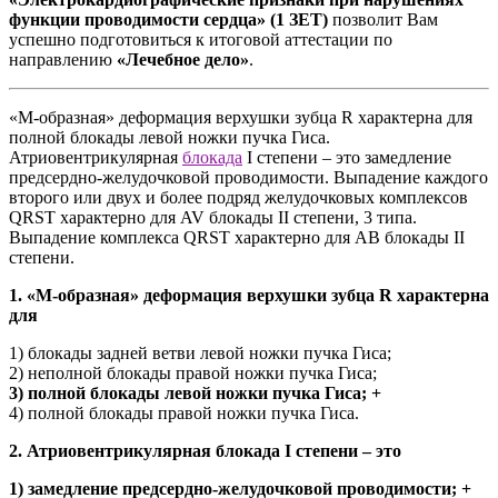
функции проводимости сердца» (1 ЗЕТ)
позволит Вам
успешно подготовиться к итоговой аттестации по
направлению
«Лечебное дело»
.
«М-образная» деформация верхушки зубца R характерна для
полной блокады левой ножки пучка Гиса.
Атриовентрикулярная
блокада
I степени – это замедление
предсердно-желудочковой проводимости. Выпадение каждого
второго или двух и более подряд желудочковых комплексов
QRST характерно для AV блокады II степени, 3 типа.
Выпадение комплекса QRSТ характерно для АВ блокады II
степени.
1. «М-образная» деформация верхушки зубца R характерна
для
1) блокады задней ветви левой ножки пучка Гиса;
2) неполной блокады правой ножки пучка Гиса;
3) полной блокады левой ножки пучка Гиса; +
4) полной блокады правой ножки пучка Гиса.
2. Атриовентрикулярная блокада I степени – это
1) замедление предсердно-желудочковой проводимости; +