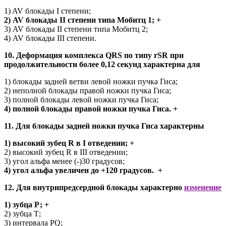
1) AV блокады I степени;
2) AV блокады II степени типа Мобитц 1; +
3) AV блокады II степени типа Мобитц 2;
4) AV блокады III степени.
10. Деформация комплекса QRS по типу rSR при
продолжительности более 0,12 секунд характерна для
1) блокады задней ветви левой ножки пучка Гиса;
2) неполной блокады правой ножки пучка Гиса;
3) полной блокады левой ножки пучка Гиса;
4) полной блокады правой ножки пучка Гиса. +
11. Для блокады задней ножки пучка Гиса характерны
1) высокий зубец R в I отведении; +
2) высокий зубец R в III отведении;
3) угол альфа менее (-)30 градусов;
4) угол альфа увеличен до +120 градусов. +
12. Для внутрипредсердной блокады характерно
изменение
1) зубца Р; +
2) зубца Т;
3) интервала PQ;