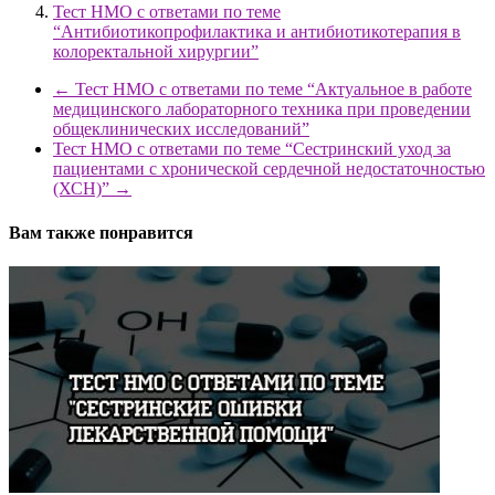
Тест НМО с ответами по теме
“Антибиотикопрофилактика и антибиотикотерапия в
колоректальной хирургии”
←
Тест НМО с ответами по теме “Актуальное в работе
медицинского лабораторного техника при проведении
общеклинических исследований”
Тест НМО с ответами по теме “Сестринский уход за
пациентами с хронической сердечной недостаточностью
(ХСН)”
→
Вам также понравится