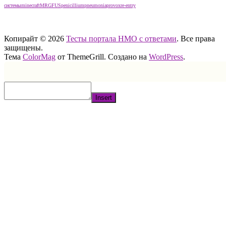
системы
minecraft
MRGFUS
penicillium
pneumonia
provox
re-entry
тест нмо с ответами тест нмо с ответами тест нмо с ответами
Копирайт © 2026
Тесты портала НМО с ответами
. Все права
защищены.
Тема
ColorMag
от ThemeGrill. Создано на
WordPress
.
Insert