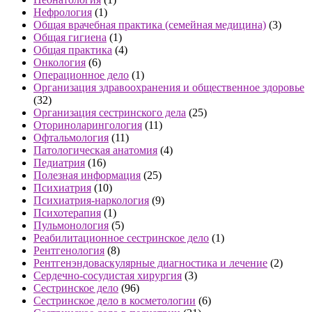
Нефрология
(1)
Общая врачебная практика (семейная медицина)
(3)
Общая гигиена
(1)
Общая практика
(4)
Онкология
(6)
Операционное дело
(1)
Организация здравоохранения и общественное здоровье
(32)
Организация сестринского дела
(25)
Оториноларингология
(11)
Офтальмология
(11)
Патологическая анатомия
(4)
Педиатрия
(16)
Полезная информация
(25)
Психиатрия
(10)
Психиатрия-наркология
(9)
Психотерапия
(1)
Пульмонология
(5)
Реабилитационное сестринское дело
(1)
Рентгенология
(8)
Рентгенэндоваскулярные диагностика и лечение
(2)
Сердечно-сосудистая хирургия
(3)
Сестринское дело
(96)
Сестринское дело в косметологии
(6)