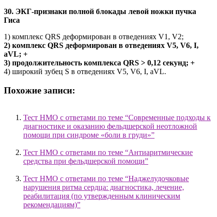
30. ЭКГ-признаки полной блокады левой ножки пучка
Гиса
1) комплекс QRS деформирован в отведениях V1, V2;
2) комплекс QRS деформирован в отведениях V5, V6, I,
aVL; +
3) продолжительность комплекса QRS > 0,12 секунд; +
4) широкий зубец S в отведениях V5, V6, I, aVL.
Похожие записи:
Тест НМО с ответами по теме “Современные подходы к
диагностике и оказанию фельдшерской неотложной
помощи при синдроме «боли в груди»”
Тест НМО с ответами по теме “Антиаритмические
средства при фельдшерской помощи”
Тест НМО с ответами по теме “Наджелудочковые
нарушения ритма сердца: диагностика, лечение,
реабилитация (по утвержденным клиническим
рекомендациям)”