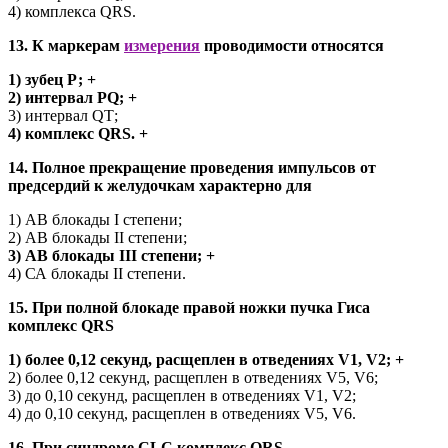
4) комплекса QRS.
13. К маркерам
измерения
проводимости относятся
1) зубец Р; +
2) интервал PQ; +
3) интервал QТ;
4) комплекс QRS. +
14. Полное прекращение проведения импульсов от
предсердий к желудочкам характерно для
1) АВ блокады I степени;
2) АВ блокады II степени;
3) АВ блокады III степени; +
4) СА блокады II степени.
15. При полной блокаде правой ножки пучка Гиса
комплекс QRS
1) более 0,12 секунд, расщеплен в отведениях V1, V2; +
2) более 0,12 секунд, расщеплен в отведениях V5, V6;
3) до 0,10 секунд, расщеплен в отведениях V1, V2;
4) до 0,10 секунд, расщеплен в отведениях V5, V6.
16. При синдроме CLC комплекс QRS