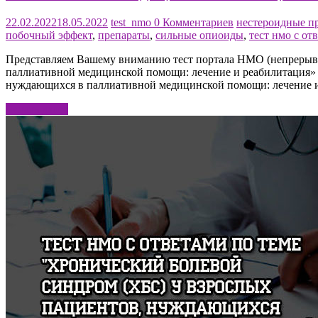
22.02.2022
18.05.2022
test_nmo
0 Комментариев
нестероидные п
побочный эффект
,
препараты
,
сильные опиоиды
,
тест нмо с от
Представляем Вашему вниманию тест портала НМО (непрерывн
паллиативной медицинской помощи: лечение и реабилитация» (
нуждающихся в паллиативной медицинской помощи: лечение и 
Читать далее