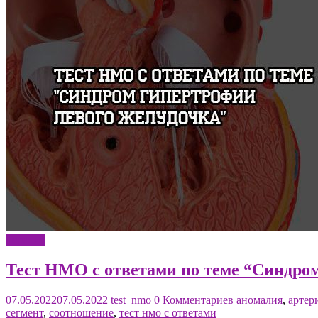
Терапия
Тест НМО с ответами по теме “Синдром
07.05.2022
07.05.2022
test_nmo
0 Комментариев
аномалия
,
артер
сегмент
,
соотношение
,
тест нмо с ответами