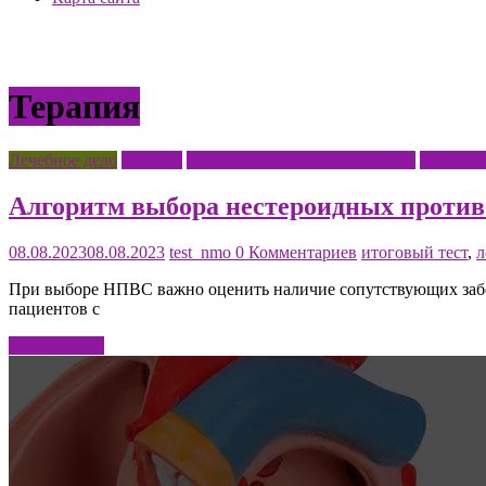
Терапия
Лечебное дело
Терапия
Фармацевтическая технология
Фармаце
Алгоритм выбора нестероидных проти
08.08.2023
08.08.2023
test_nmo
0 Комментариев
итоговый тест
,
л
При выборе НПВС важно оценить наличие сопутствующих забол
пациентов с
Читать далее