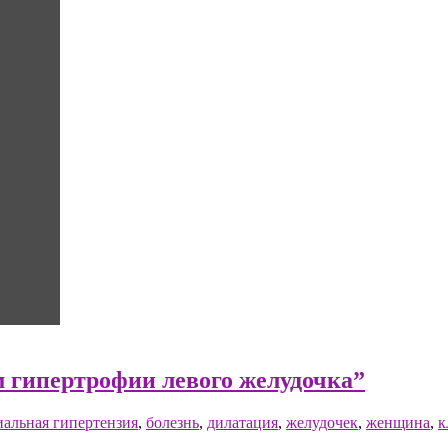
 гипертрофии левого желудочка”
иальная гипертензия
,
болезнь
,
дилатация
,
желудочек
,
женщина
,
к