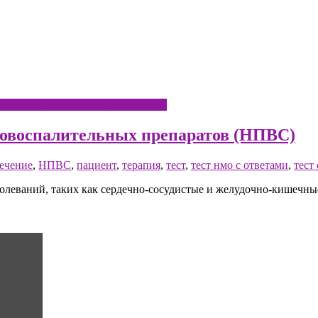
втическая химия и фармакогнозия
вовоспалительных препаратов (НПВС)
ечение
,
НПВС
,
пациент
,
терапия
,
тест
,
тест нмо с ответами
,
тест
еваний, таких как сердечно-сосудистые и желудочно-кишечные 