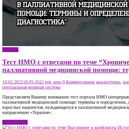
Терапия
Тест НМО с ответами по теме “Хрониче
паллиативной медицинской помощи: те
19.02.2022
18.05.2022
test_nmo
0 Комментариев
анальгетики
,
на
центральная нервная система
Представляем Вашему вниманию тест портала НМО (непрерывн
паллиативной медицинской помощи: термины и определения, ди
взрослых пациентов, нуждающихся в паллиативной медицинско
направлению «Терапия».
Читать далее