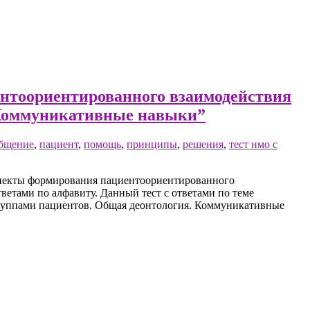
ентоориентированного взаимодействия
 Коммуникативные навыки”
бщение
,
пациент
,
помощь
,
принципы
,
решения
,
тест нмо с
спекты формирования пациентоориентированного
етами по алфавиту. Данный тест с ответами по теме
руппами пациентов. Общая деонтология. Коммуникативные