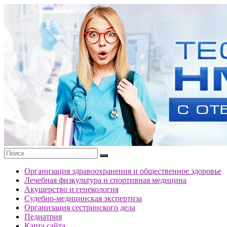
Перейти
к
Тесты
содержимому
портала
НМО
с
ответами
Организация здравоохранения и общественное здоровье
Лечебная физкультура и спортивная медицина
Акушерство и генекология
Судебно-медицинская экспертиза
Организация сестринского дела
Педиатрия
Карта сайта