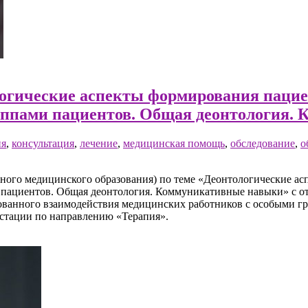
логические аспекты формирования паци
уппами пациентов. Общая деонтология.
ия
,
консультация
,
лечение
,
медицинская помощь
,
обследование
,
о
ого медицинского образования) по теме «Деонтологические а
пациентов. Общая деонтология. Коммуникативные навыки» с отв
ванного взаимодействия медицинских работников с особыми г
естации по направлению «Терапия».