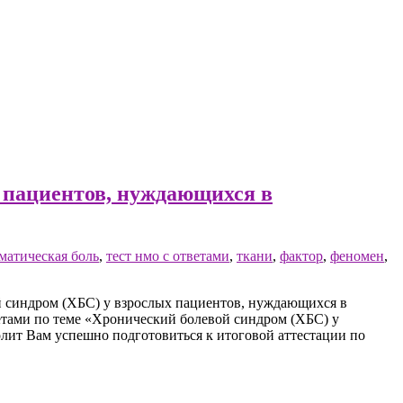
 пациентов, нуждающихся в
матическая боль
,
тест нмо с ответами
,
ткани
,
фактор
,
феномен
,
 синдром (ХБС) у взрослых пациентов, нуждающихся в
ветами по теме «Хронический болевой синдром (ХБС) у
лит Вам успешно подготовиться к итоговой аттестации по