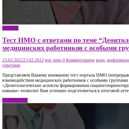
Терапия
Тест НМО с ответами по теме “Деонто
медицинских работников с особыми гр
23.02.2022
23.02.2022
test_nmo
0 Комментариев
врач
,
информац
ответами
Представляем Вашему вниманию тест портала НМО (непрерывн
взаимодействия медицинских работников с особыми группами 
«Деонтологические аспекты формирования пациентоориентиро
навыки» позволит Вам успешно подготовиться к итоговой атт
Читать далее