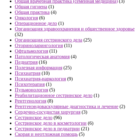
Общая врачебная практика (семейная медицина)
(3)
Общая гигиена
(1)
Общая практика
(4)
Онкология
(6)
Операционное дело
(1)
Организация здравоохранения и общественное здоровье
(32)
Организация сестринского дела
(25)
Оториноларингология
(11)
Офтальмология
(11)
Патологическая анатомия
(4)
Педиатрия
(16)
Полезная информация
(25)
Психиатрия
(10)
Психиатрия-наркология
(9)
Психотерапия
(1)
Пульмонология
(5)
Реабилитационное сестринское дело
(1)
Рентгенология
(8)
Рентгенэндоваскулярные диагностика и лечение
(2)
Сердечно-сосудистая хирургия
(3)
Сестринское дело
(96)
Сестринское дело в косметологии
(6)
Сестринское дело в педиатрии
(21)
Скорая и неотложная помощь
(5)