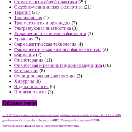
Стоматология общей практики
(29)
Судебно-медицинская экспертиза
(21)
Терапия
(21)
Токсикология
(1)
Травматология и ортопедия
(7)
Ультразвуковая диагностика
(3)
Управление и экономика фармации
(3)
Урология
(3)
Фармацевтическая технология
(4)
Фармацевтическая химия и фармакогнозия
(2)
Фармация
(2)
Физиотерапия
(11)
Физическая и реабилитационная медицина
(10)
Фтизиатрия
(8)
Функциональная диагностика
(3)
Хирургия
(8)
Эндокринология
(6)
Эпидемиология
(3)
Облако тегов
12 ЗЕТ
12-типерстная кишка
alphacoronavirus
avpu
betacoronavirus
bronchiseptica
COVID-19
covid-19
детей
euroscore
falciparum
helicobacter pylori
HELLP-синдром
hr-специалист
MESH-
системы
minecraft
MRGFUS
penicillium
pneumonia
provox
re-entry