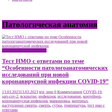
Патологическая анатомия
Патологическая анатомия
Тест НМО с ответами по теме
“Особенности патологоанатомических
исследований при новой
коронавирусной инфекции COVID-19”
13.03.2023
13.03.2023
test_nmo
0 Комментариев
COVID-19
,
sars-cov-2
,
вскрытие
,
инфекция
,
исследование
,
контейнер
,
коронавирусная инфекция
,
маркировка
,
материал
,
наступление смерти
,
смерть
,
сутки
,
температура
,
тест нмо с
ответами