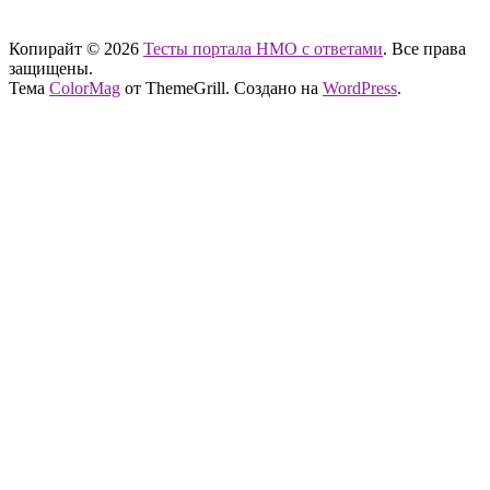
тест нмо с ответами тест нмо с ответами тест нмо с ответами
Копирайт © 2026
Тесты портала НМО с ответами
. Все права
защищены.
Тема
ColorMag
от ThemeGrill. Создано на
WordPress
.