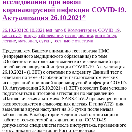
исследований при новой
коронавирусной инфекции COVID-19.
Актуализация 26.10.2021”
26.10.2021
26.10.2021
test_nmo
0 Комментариев
COVID-19
,
sars-cov-2
,
вирус
,
заболевание
,
исследования
,
контейнер
,
легкие
,
материал
,
сутки
,
тест нмо с ответами
Представляем Вашему вниманию тест портала НМО
(непрерывного медицинского образования) по теме
«Особенности патологоанатомических исследований при
новой коронавирусной инфекции COVID-19. Актуализация
26.10.2021» (1 ЗЕТ) с ответами по алфавиту. Данный тест с
ответами по теме «Особенности патологоанатомических
исследований при новой коронавирусной инфекции COVID-
19. Актуализация 26.10.2021» (1 ЗЕТ) позволит Вам успешно
подготовиться к итоговой аттестации по направлению
«Патологическая анатомия». SARS-CoV-2 преимущественно
распространяется в альвеолярных клетках II типа(AT2), пик
выделения вируса наступает на 3-5 сутки после начала
заболевания. В лаборатории медицинской организации к
работе с тест-системой для диагностики COVID-19
допускаются специалисты после инструктажа, проведенного
сотрудниками лабораторий Роспотребнадзора.