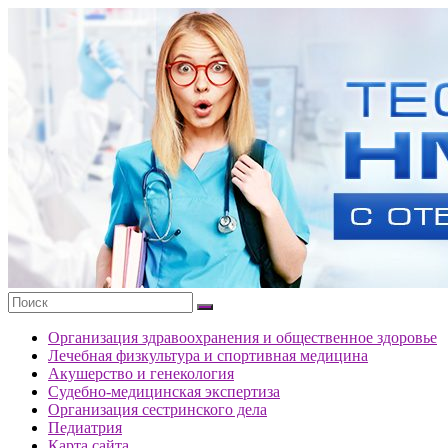
Перейти
к
Тесты
содержимому
портала
НМО
с
ответами
Организация здравоохранения и общественное здоровье
Лечебная физкультура и спортивная медицина
Акушерство и генекология
Судебно-медицинская экспертиза
Организация сестринского дела
Педиатрия
Карта сайта