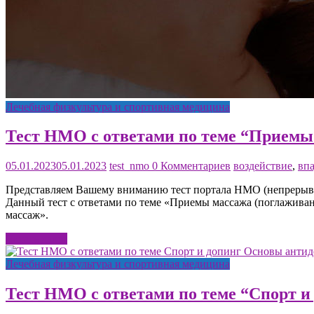
Лечебная физкультура и спортивная медицина
Тест НМО с ответами по теме “Приемы
05.01.2023
05.01.2023
test_nmo
0 Комментариев
воздействие
,
вп
Представляем Вашему вниманию тест портала НМО (непрерывно
Данный тест с ответами по теме «Приемы массажа (поглажива
массаж».
Читать далее
Лечебная физкультура и спортивная медицина
Тест НМО с ответами по теме “Спорт и