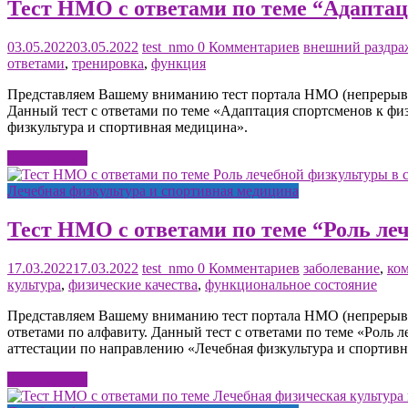
Тест НМО с ответами по теме “Адаптац
03.05.2022
03.05.2022
test_nmo
0 Комментариев
внешний раздра
ответами
,
тренировка
,
функция
Представляем Вашему вниманию тест портала НМО (непрерывно
Данный тест с ответами по теме «Адаптация спортсменов к фи
физкультура и спортивная медицина».
Читать далее
Лечебная физкультура и спортивная медицина
Тест НМО с ответами по теме “Роль ле
17.03.2022
17.03.2022
test_nmo
0 Комментариев
заболевание
,
ко
культура
,
физические качества
,
функциональное состояние
Представляем Вашему вниманию тест портала НМО (непрерывно
ответами по алфавиту. Данный тест с ответами по теме «Роль
аттестации по направлению «Лечебная физкультура и спортивн
Читать далее