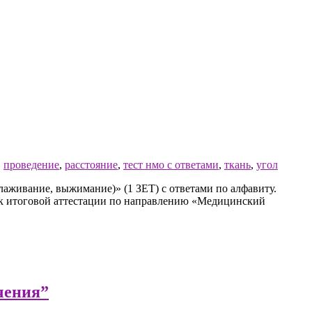
,
проведение
,
расстояние
,
тест нмо с ответами
,
ткань
,
угол
живание, выжимание)» (1 ЗЕТ) с ответами по алфавиту.
 к итоговой аттестации по направлению «Медицинский
чения”