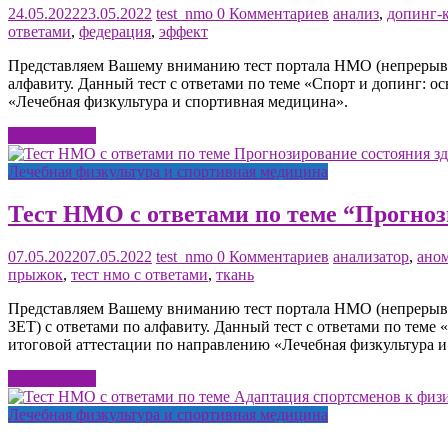
24.05.2022
23.05.2022
test_nmo
0 Комментариев
анализ
,
допинг-
ответами
,
федерация
,
эффект
Представляем Вашему вниманию тест портала НМО (непрерывно
алфавиту. Данный тест с ответами по теме «Спорт и допинг: 
«Лечебная физкультура и спортивная медицина».
Читать далее
Лечебная физкультура и спортивная медицина
Тест НМО с ответами по теме “Прогноз
07.05.2022
07.05.2022
test_nmo
0 Комментариев
анализатор
,
ано
прыжок
,
тест нмо с ответами
,
ткань
Представляем Вашему вниманию тест портала НМО (непрерывно
ЗЕТ) с ответами по алфавиту. Данный тест с ответами по теме
итоговой аттестации по направлению «Лечебная физкультура и
Читать далее
Лечебная физкультура и спортивная медицина