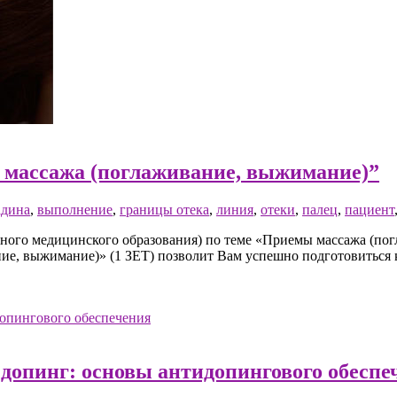
 массажа (поглаживание, выжимание)”
адина
,
выполнение
,
границы отека
,
линия
,
отеки
,
палец
,
пациент
го медицинского образования) по теме «Приемы массажа (погла
ние, выжимание)» (1 ЗЕТ) позволит Вам успешно подготовиться
 допинг: основы антидопингового обеспе