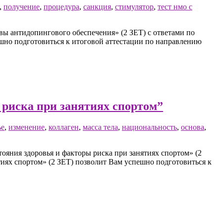
,
получение
,
процедура
,
санкция
,
стимулятор
,
тест нмо с
ы антидопингового обеспечения» (2 ЗЕТ) с ответами по
ешно подготовиться к итоговой аттестации по направлению
 риска при занятиях спортом”
ье
,
изменение
,
коллаген
,
масса тела
,
национальность
,
основа
,
яния здоровья и факторы риска при занятиях спортом» (2
тиях спортом» (2 ЗЕТ) позволит Вам успешно подготовиться к