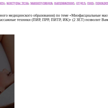
нец
,
контуры тела
,
манипуляция
,
напряжение
,
отдел
,
пир
,
прикре
ого медицинского образования) по теме «Миофасциальные масс
ассажные техники (ПИР, ПРР, ПИТР, ИК)» (2 ЗЕТ) позволит Вам