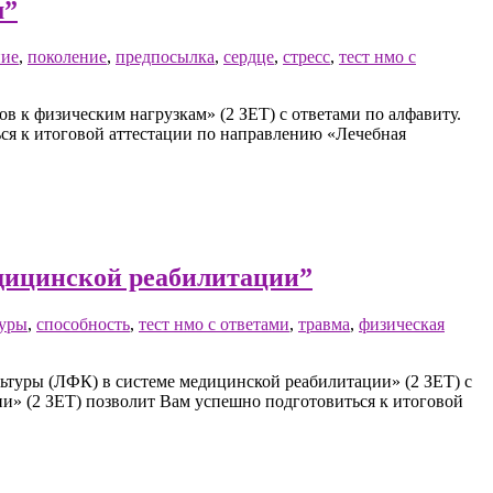
м”
ие
,
поколение
,
предпосылка
,
сердце
,
стресс
,
тест нмо с
 к физическим нагрузкам» (2 ЗЕТ) с ответами по алфавиту.
ься к итоговой аттестации по направлению «Лечебная
едицинской реабилитации”
туры
,
способность
,
тест нмо с ответами
,
травма
,
физическая
ьтуры (ЛФК) в системе медицинской реабилитации» (2 ЗЕТ) с
ии» (2 ЗЕТ) позволит Вам успешно подготовиться к итоговой