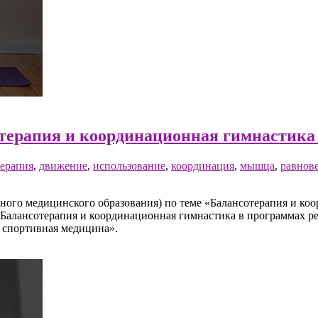
отерапия и координационная гимнастика
терапия
,
движение
,
использование
,
координация
,
мышца
,
равнов
го медицинского образования) по теме «Балансотерапия и коо
 «Балансотерапия и координационная гимнастика в программах р
 спортивная медицина».