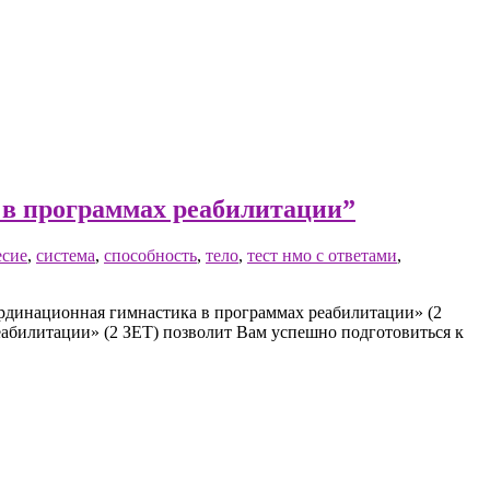
 в программах реабилитации”
есие
,
система
,
способность
,
тело
,
тест нмо с ответами
,
рдинационная гимнастика в программах реабилитации» (2
еабилитации» (2 ЗЕТ) позволит Вам успешно подготовиться к