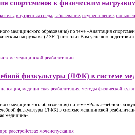
ия спортсменов к физическим нагрузка
житель
,
внутренняя среда
,
заболевание
,
осуществление
,
повышен
го медицинского образования) по теме «Адаптация спортсменов
зическим нагрузкам» (2 ЗЕТ) позволит Вам успешно подготовит
чебной физкультуры (ЛФК) в системе м
мпенсация
,
медицинская реабилитация
,
методы физической куль
го медицинского образования) по теме «Роль лечебной физкул
 лечебной физкультуры (ЛФК) в системе медицинской реабилитац
ая медицина».