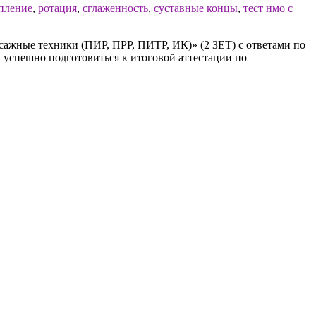
пление
,
ротация
,
сглаженность
,
суставные концы
,
тест нмо с
ажные техники (ПИР, ПРР, ПИТР, ИК)» (2 ЗЕТ) с ответами по
 успешно подготовиться к итоговой аттестации по