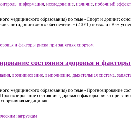
контроль
,
информация
,
исследование
,
наличие
,
побочный эффект
го медицинского образования) по теме «Спорт и допинг: основ
основы антидопингового обеспечения» (2 ЗЕТ) позволит Вам усп
ирование состояния здоровья и факторы
малия
,
возникновение
,
выполнение
,
дыхательная система
,
запяст
го медицинского образования) по теме «Прогнозирование состо
 «Прогнозирование состояния здоровья и факторы риска при заня
 спортивная медицина».