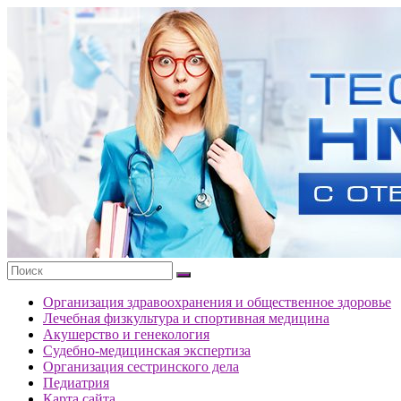
Перейти
к
Тесты
содержимому
портала
НМО
с
ответами
Организация здравоохранения и общественное здоровье
Лечебная физкультура и спортивная медицина
Акушерство и генекология
Судебно-медицинская экспертиза
Организация сестринского дела
Педиатрия
Карта сайта