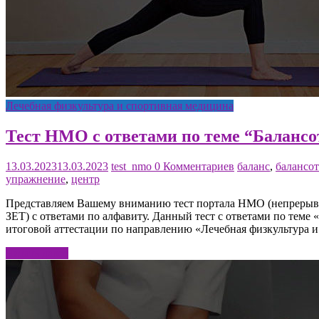
Лечебная физкультура и спортивная медицина
Тест НМО с ответами по теме “Баланс
13.03.2023
13.03.2023
test_nmo
0 Комментариев
баланс
,
балансо
упражнение
,
центр
Представляем Вашему вниманию тест портала НМО (непрерывно
ЗЕТ) с ответами по алфавиту. Данный тест с ответами по теме
итоговой аттестации по направлению «Лечебная физкультура и
Читать далее