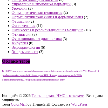
Управление и экономика фармации
(3)
Урология
(3)
Фармацевтическая технология
(4)
Фармацевтическая химия и фармакогнозия
(2)
Фармация
(2)
Физиотерапия
(11)
Физическая и реабилитационная медицина
(10)
Фтизиатрия
(8)
Функциональная диагностика
(3)
Хирургия
(8)
Эндокринология
(6)
Эпидемиология
(3)
Облако тегов
12 ЗЕТ
12-типерстная кишка
alphacoronavirus
avpu
betacoronavirus
bronchiseptica
COVID-19
covid-19
детей
euroscore
falciparum
helicobacter pylori
HELLP-синдром
hr-специалист
MESH-
системы
minecraft
MRGFUS
penicillium
pneumonia
provox
re-entry
тест нмо с ответами тест нмо с ответами тест нмо с ответами
Копирайт © 2026
Тесты портала НМО с ответами
. Все права
защищены.
Тема
ColorMag
от ThemeGrill. Создано на
WordPress
.