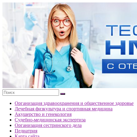
Перейти
к
Тесты
содержимому
портала
НМО
с
ответами
Организация здравоохранения и общественное здоровье
Лечебная физкультура и спортивная медицина
Акушерство и генекология
Судебно-медицинская экспертиза
Организация сестринского дела
Педиатрия
Карта сайта