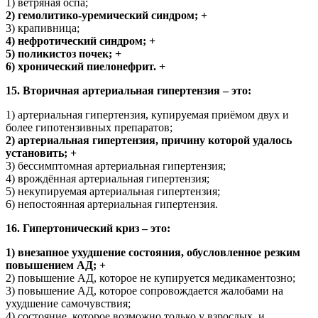
1) ветряная оспа;
2) гемолитико-уремический синдром; +
3) крапивница;
4) нефротический синдром; +
5) поликистоз почек; +
6) хронический пиелонефрит. +
15. Вторичная артериальная гипертензия – это:
1) артериальная гипертензия, купируемая приёмом двух и
более гипотензивных препаратов;
2) артериальная гипертензия, причину которой удалось
установить; +
3) бессимптомная артериальная гипертензия;
4) врождённая артериальная гипертензия;
5) некупируемая артериальная гипертензия;
6) непостоянная артериальная гипертензия.
16. Гипертонический криз – это:
1) внезапное ухудшение состояния, обусловленное резким
повышением АД; +
2) повышение АД, которое не купируется медикаментозно;
3) повышение АД, которое сопровождается жалобами на
ухудшение самочувствия;
4) состояние, которое возможно только у взрослых, и