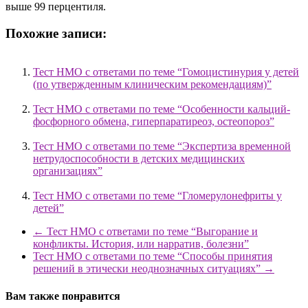
выше 99 перцентиля.
Похожие записи:
Тест НМО с ответами по теме “Гомоцистинурия у детей
(по утвержденным клиническим рекомендациям)”
Тест НМО с ответами по теме “Особенности кальций-
фосфорного обмена, гиперпаратиреоз, остеопороз”
Тест НМО с ответами по теме “Экспертиза временной
нетрудоспособности в детских медицинских
организациях”
Тест НМО с ответами по теме “Гломерулонефриты у
детей”
←
Тест НМО с ответами по теме “Выгорание и
конфликты. История, или нарратив, болезни”
Тест НМО с ответами по теме “Способы принятия
решений в этически неоднозначных ситуациях”
→
Вам также понравится