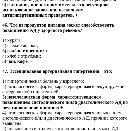
6) состояние, при котором имеет место регулярное
использование одного или нескольких
антигипертензивных препаратов. +
46. Что из продуктов питания может способствовать
повышению АД у здорового ребёнка?
1) курага;
2) свежие яблоки;
3) солёные орешки; +
4) хлеб с отрубями;
5) чай, кофе. +
47. Эссенциальная артериальная гипертензия – это:
1) гипертоническая болезнь у взрослого;
2) нозологическая форма, характеризующаяся некупируемой
артериальной гипертензией;
3) нозологическая форма, характеризующаяся
повышением систолического и/или диастолического АД по
неустановленной причине; +
4) нозологическая форма, характеризующаяся повышением
систолического и/или диастолического АД, причина которого
выявлена;
5) повышение систолического и/или диастолического АД