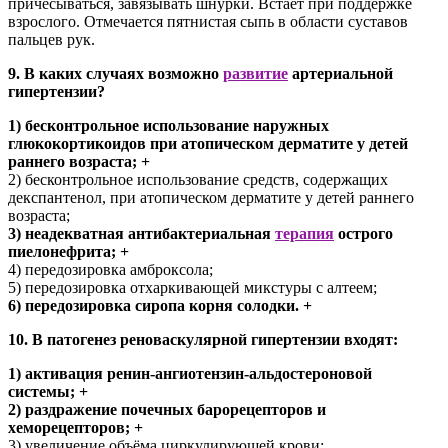
причёсываться, завязывать шнурки. Встаёт при поддержке
взрослого. Отмечается пятнистая сыпь в области суставов
пальцев рук.
9. В каких случаях возможно
развитие
артериальной
гипертензии?
1) бесконтрольное использование наружных
глюкокортикоидов при атопическом дерматите у детей
раннего возраста; +
2) бесконтрольное использование средств, содержащих
декспантенол, при атопическом дерматите у детей раннего
возраста;
3) неадекватная антибактериальная
терапия
острого
пиелонефрита; +
4) передозировка амброксола;
5) передозировка отхаркивающей микстуры с алтеем;
6) передозировка сиропа корня солодки. +
10. В патогенез реноваскулярной гипертензии входят:
1) активация ренин-ангиотензин-альдостероновой
системы; +
2) раздражение почечных барорецепторов и
хеморецепторов; +
3) увеличение объёма циркулирующей крови;