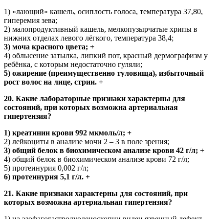
1) «лающий» кашель, осиплость голоса, температура 37,80,
гиперемия зева;
2) малопродуктивный кашель, мелкопузырчатые хрипы в
нижних отделах левого лёгкого, температура 38,4;
3) моча красного цвета; +
4) облысение затылка, липкий пот, красный дермографизм у
ребёнка, с которым недостаточно гуляли;
5) ожирение (преимущественно туловища), избыточный
рост волос на лице, стрии. +
20. Какие лабораторные признаки характерны для
состояний, при которых возможна артериальная
гипертензия?
1) креатинин крови 992 мкмоль/л; +
2) лейкоциты в анализе мочи 2 – 3 в поле зрения;
3) общий белок в биохимическом анализе крови 42 г/л; +
4) общий белок в биохимическом анализе крови 72 г/л;
5) протеинурия 0,002 г/л;
6) протеинурия 5,1 г/л. +
21. Какие признаки характерны для состояний, при
которых возможна артериальная гипертензия?
1) на эзофагогастродуоденоскопии виден язвенный дефект