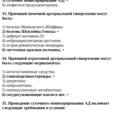
5) суточное мониторирование АД; +
6) эзофагогастродуоденоскопия.
33. Причиной почечной артериальной гипертензии могут
быть:
1) болезнь Минковского-Шоффара;
2) болезнь Шенлейна-Геноха; +
3) дефицит витамина D;
4) нейроциркуляторная дистония;
5) острая ревматическая лихорадка;
6) системная красная волчанка. +
34. Причиной ятрогенной артериальной гипертензии могут
быть следующие медикаменты:
1) антигистаминные средства;
2) глюкокортикостероиды; +
3) диуретики;
4) нейролептики;
5) пенициллиновые антибиотики;
6) сосудосуживающие капли в нос. +
35. Проведение суточного мониторирования АД включает
следующие требования и условия: