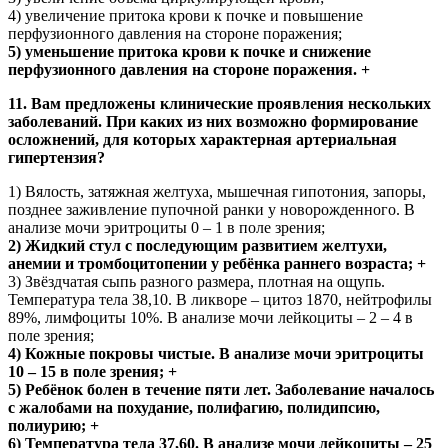
4) увеличение притока крови к почке и повышение
перфузионного давления на стороне поражения;
5) уменьшение притока крови к почке и снижение
перфузионного давления на стороне поражения. +
11. Вам предложены клинические проявления нескольких
заболеваний. При каких из них возможно формирование
осложнений, для которых характерная артериальная
гипертензия?
1) Вялость, затяжная желтуха, мышечная гипотония, запоры,
позднее заживление пупочной ранки у новорожденного. В
анализе мочи эритроциты 0 – 1 в поле зрения;
2) Жидкий стул с последующим развитием желтухи,
анемии и тромбоцитопении у ребёнка раннего возраста; +
3) Звёздчатая сыпь разного размера, плотная на ощупь.
Температура тела 38,10. В ликворе – цитоз 1870, нейтрофилы
89%, лимфоциты 10%. В анализе мочи лейкоциты – 2 – 4 в
поле зрения;
4) Кожные покровы чистые. В анализе мочи эритроциты
10 – 15 в поле зрения; +
5) Ребёнок болен в течение пяти лет. Заболевание началось
с жалобами на похудание, полифагию, полидипсию,
полиурию; +
6) Температура тела 37,60. В анализе мочи лейкоциты – 25