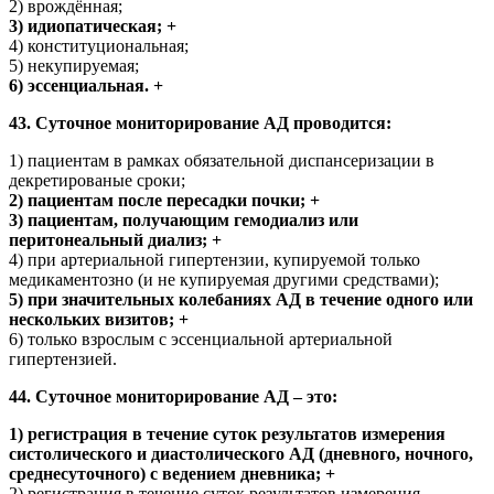
2) врождённая;
3) идиопатическая; +
4) конституциональная;
5) некупируемая;
6) эссенциальная. +
43. Суточное мониторирование АД проводится:
1) пациентам в рамках обязательной диспансеризации в
декретированые сроки;
2) пациентам после пересадки почки; +
3) пациентам, получающим гемодиализ или
перитонеальный диализ; +
4) при артериальной гипертензии, купируемой только
медикаментозно (и не купируемая другими средствами);
5) при значительных колебаниях АД в течение одного или
нескольких визитов; +
6) только взрослым с эссенциальной артериальной
гипертензией.
44. Суточное мониторирование АД – это:
1) регистрация в течение суток результатов измерения
систолического и диастолического АД (дневного, ночного,
среднесуточного) с ведением дневника; +
2) регистрация в течение суток результатов измерения