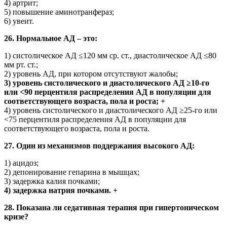
4) артрит;
5) повышение аминотранфераз;
6) увеит.
26. Нормальное АД – это:
1) систолическое АД ≤120 мм ср. ст., диастолическое АД ≤80
мм рт. ст.;
2) уровень АД, при котором отсутствуют жалобы;
3) уровень систолического и диастолического АД ≥10-го
или ˂90 перцентиля распределения АД в популяции для
соответствующего возраста, пола и роста; +
4) уровень систолического и диастолического АД ≥25-го или
˂75 перцентиля распределения АД в популяции для
соответствующего возраста, пола и роста.
27. Один из механизмов поддержания высокого АД:
1) ацидоз;
2) депонирование гепарина в мышцах;
3) задержка калия почками;
4) задержка натрия почками. +
28. Показана ли седативная терапия при гипертоническом
кризе?