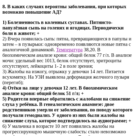
8. В каких случаях вероятны заболевания, при которых
возможно повышение АД?
1) Болезненность в коленных суставах. Пятнисто-
папулёзная сыпь на голенях и ягодицах. Периодически
боли в животе; +
2) Вчера появилась сыпь: пятна, превращающиеся в папулы и
затем – в пузырьки: одновременно появляются новые пятна с
аналогичной динамикой.
Температура
38,20. В
биохимическом анализе крови: общий белок 77 г/л. В анализе
мочи: удельный вес 1013, белок отсутствует, эритроциты
отсутствуют, лейкоциты 1- 2 в поле зрения;
3) Жалобы на изжогу, отрыжку у девочки 14 лет. Питается
всухомятку. На УЗИ выявлена деформация желчного пузыря
(перегиб);
4) Отёки на лице у девочки 12 лет. В биохимическом
анализе крови: общий белок 51 г/л; +
5) Родители впервые обратились с жалобами на снижение
слуха у ребёнка. В генеалогическом анамнезе: двое
родственников умерли от заболевания, по поводу которого
получали гемодиализ. У одного из них были жалобы на
снижение слуха, которое подтвердилось на аудиограмме; +
6) У мальчика в возрасте 10 лет появились жалобы на
прогрессирующую мышечную слабость: стало невозможно