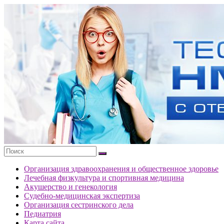
Перейти
к
Тесты
содержимому
портала
НМО
с
ответами
Организация здравоохранения и общественное здоровье
Лечебная физкультура и спортивная медицина
Акушерство и генекология
Судебно-медицинская экспертиза
Организация сестринского дела
Педиатрия
Карта сайта