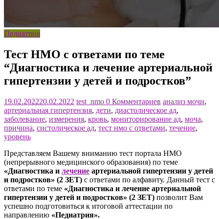
Педиатрия
Тест НМО с ответами по теме
“Диагностика и лечение артериальной
гипертензии у детей и подростков”
19.02.2022
20.02.2022
test_nmo
0 Комментариев
анализ мочи
,
артериальная гипертензия
,
дети
,
диастолическое ад
,
заболевание
,
измерения
,
кровь
,
мониторирование ад
,
моча
,
причина
,
систолическое ад
,
тест нмо с ответами
,
течение
,
уровень
Представляем Вашему вниманию тест портала НМО
(непрерывного медицинского образования) по теме
«Диагностика и
лечение
артериальной гипертензии у детей
и подростков» (2 ЗЕТ)
с ответами по алфавиту. Данный тест с
ответами по теме
«Диагностика и лечение артериальной
гипертензии у детей и подростков» (2 ЗЕТ)
позволит Вам
успешно подготовиться к итоговой аттестации по
направлению
«Педиатрия».