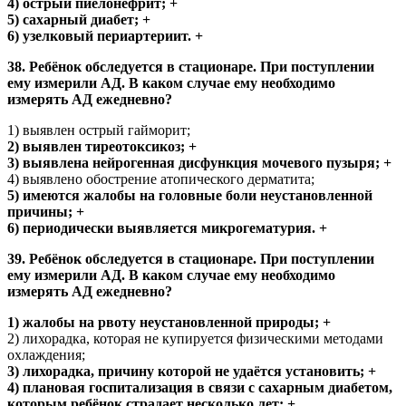
4) острый пиелонефрит; +
5) сахарный диабет; +
6) узелковый периартериит. +
38. Ребёнок обследуется в стационаре. При поступлении
ему измерили АД. В каком случае ему необходимо
измерять АД ежедневно?
1) выявлен острый гайморит;
2) выявлен тиреотоксикоз; +
3) выявлена нейрогенная дисфункция мочевого пузыря; +
4) выявлено обострение атопического дерматита;
5) имеются жалобы на головные боли неустановленной
причины; +
6) периодически выявляется микрогематурия. +
39. Ребёнок обследуется в стационаре. При поступлении
ему измерили АД. В каком случае ему необходимо
измерять АД ежедневно?
1) жалобы на рвоту неустановленной природы; +
2) лихорадка, которая не купируется физическими методами
охлаждения;
3) лихорадка, причину которой не удаётся установить; +
4) плановая госпитализация в связи с сахарным диабетом,
которым ребёнок страдает несколько лет; +