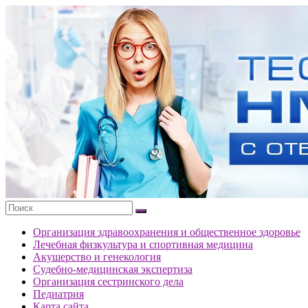
Перейти
к
Тесты
содержимому
портала
НМО
с
ответами
Организация здравоохранения и общественное здоровье
Лечебная физкультура и спортивная медицина
Акушерство и генекология
Судебно-медицинская экспертиза
Организация сестринского дела
Педиатрия
Карта сайта