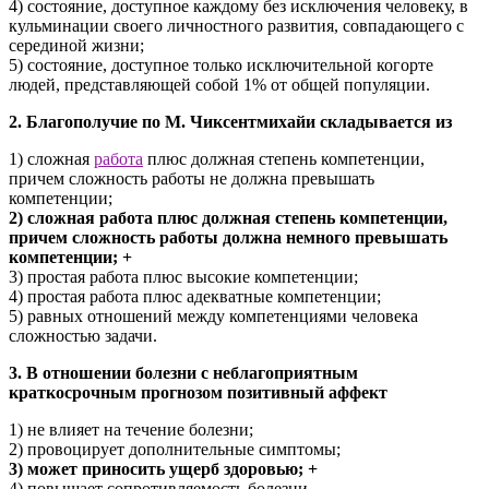
4) состояние, доступное каждому без исключения человеку, в
кульминации своего личностного развития, совпадающего с
серединой жизни;
5) состояние, доступное только исключительной когорте
людей, представляющей собой 1% от общей популяции.
2. Благополучие по М. Чиксентмихайи складывается из
1) сложная
работа
плюс должная степень компетенции,
причем сложность работы не должна превышать
компетенции;
2) сложная работа плюс должная степень компетенции,
причем сложность работы должна немного превышать
компетенции; +
3) простая работа плюс высокие компетенции;
4) простая работа плюс адекватные компетенции;
5) равных отношений между компетенциями человека
сложностью задачи.
3. В отношении болезни с неблагоприятным
краткосрочным прогнозом позитивный аффект
1) не влияет на течение болезни;
2) провоцирует дополнительные симптомы;
3) может приносить ущерб здоровью; +
4) повышает сопротивляемость болезни.