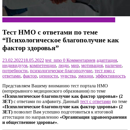
Организация здравоохранения и общественное здоровье
Тест НМО с ответами по теме
“Психологическое благополучие как
фактор здоровья”
23.02.2022
18.05.2022
test_nmo
0 Комментариев
адаптация
,
индивидуум
,
компетенции
,
люди
,
мир
,
мотивация
,
наличие
,
потребности
,
психологическое благополучие
,
тест нмо с
ответами
,
фактор
,
ценности
,
чувства
,
эмоции
,
эффективность
Представляем Вашему вниманию тест портала НМО
(непрерывного медицинского образования) по теме
«Психологическое благополучие как фактор здоровья» (2
ЗЕТ)
с ответами по алфавиту. Данный
тест с ответами
по теме
«Психологическое благополучие как фактор здоровья» (2
ЗЕТ)
позволит Вам успешно подготовиться к итоговой
аттестации по направлению
«Организация здравоохранения
и общественное здоровье»
.