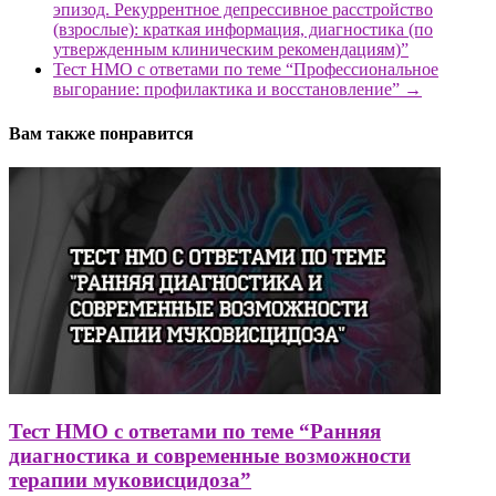
эпизод. Рекуррентное депрессивное расстройство
(взрослые): краткая информация, диагностика (по
утвержденным клиническим рекомендациям)”
Тест НМО с ответами по теме “Профессиональное
выгорание: профилактика и восстановление”
→
Вам также понравится
Тест НМО с ответами по теме “Ранняя
диагностика и современные возможности
терапии муковисцидоза”