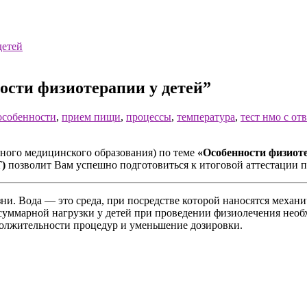
ости физиотерапии у детей”
особенности
,
прием пищи
,
процессы
,
температура
,
тест нмо с от
ого медицинского образования) по теме
«Особенности физиоте
Т)
позволит Вам успешно подготовиться к итоговой аттестации
и. Вода — это среда, при посредстве которой наносятся механи
 суммарной нагрузки у детей при проведении физиолечения нео
олжительности процедур и уменьшение дозировки.