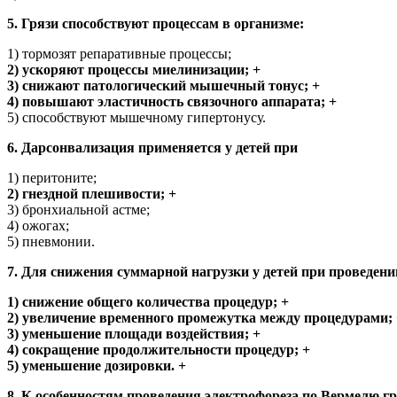
5. Грязи способствуют процессам в организме:
1) тормозят репаративные процессы;
2) ускоряют процессы миелинизации; +
3) снижают патологический мышечный тонус; +
4) повышают эластичность связочного аппарата; +
5) способствуют мышечному гипертонусу.
6. Дарсонвализация применяется у детей при
1) перитоните;
2) гнездной плешивости; +
3) бронхиальной астме;
4) ожогах;
5) пневмонии.
7. Для снижения суммарной нагрузки у детей при проведени
1) снижение общего количества процедур; +
2) увеличение временного промежутка между процедурами; 
3) уменьшение площади воздействия; +
4) сокращение продолжительности процедур; +
5) уменьшение дозировки. +
8. К особенностям проведения электрофореза по Вермелю г