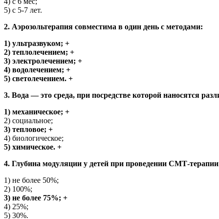
4) c 6 мес;
5) с 5-7 лет.
2. Аэрозольтерапия совместима в один день с методами:
1) ультразвуком; +
2) теплолечением; +
3) электролечением; +
4) водолечением; +
5) светолечением. +
3. Вода — это среда, при посредстве которой наносятся ра
1) механическое; +
2) социальное;
3) тепловое; +
4) биологическое;
5) химическое. +
4. Глубина модуляции у детей при проведении СМТ-терапии
1) не более 50%;
2) 100%;
3) не более 75%; +
4) 25%;
5) 30%.