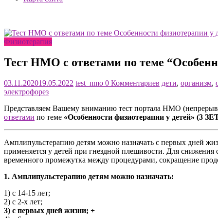
Физиотерапия
Тест НМО с ответами по теме “Особенн
03.11.2020
19.05.2022
test_nmo
0 Комментариев
дети
,
организм
,
электрофорез
Представляем Вашему вниманию тест портала НМО (непрерывн
ответами
по теме
«Особенности физиотерапии у детей» (3 ЗЕ
Амплипульстерапию детям можно назначать с первых дней жизн
применяется у детей при гнездной плешивости. Для снижения
временного промежутка между процедурами, сокращение прод
1. Амплипульстерапию детям можно назначать:
1) с 14-15 лет;
2) с 2-х лет;
3) с первых дней жизни; +