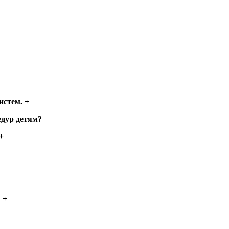
истем. +
дур детям?
+
 +