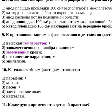
1) анод площадь прокладки 300 см² располагают в межлопаточн
2) катод располагают в области икроножных мышц;
3) анод располагают на поясничной области;
4) анод площадью 100 см² располагают в межлопаточной облас
5) катод площадью 100 см² накладывают на переднюю брюш
9. К противопоказаниям к физиолечению в детском возрасте
1) высокая
температура
; +
2) злокачественные новообразования; +
3)
заболевания
крови; +
4) психические нарушения; +
5) эпилепсия. +
10. К теплолечебным факторам относятся:
1) парафин; +
2) магнит;
3) песок; +
4) электрическое поле;
5) нафталан. +
11. Какие души применяют в детской практике?