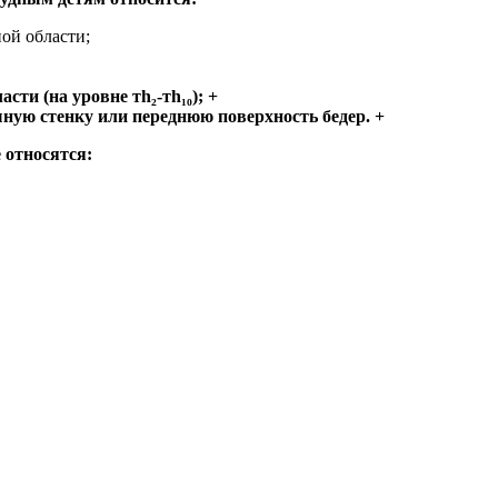
ой области;
ти (на уровне тh₂-тh₁₀); +
ную стенку или переднюю поверхность бедер. +
 относятся: