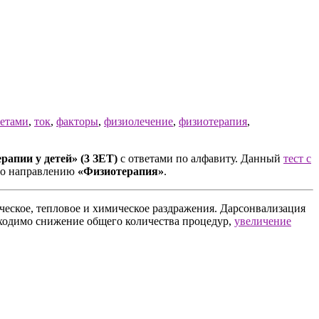
ветами
,
ток
,
факторы
,
физиолечение
,
физиотерапия
,
рапии у детей» (3 ЗЕТ)
с ответами по алфавиту. Данный
тест с
 по направлению
«Физиотерапия»
.
ческое, тепловое и химическое раздражения. Дарсонвализация
бходимо снижение общего количества процедур,
увеличение