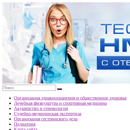
Перейти
к
Тесты
содержимому
портала
НМО
с
ответами
Организация здравоохранения и общественное здоровье
Лечебная физкультура и спортивная медицина
Акушерство и генекология
Судебно-медицинская экспертиза
Организация сестринского дела
Педиатрия
Карта сайта