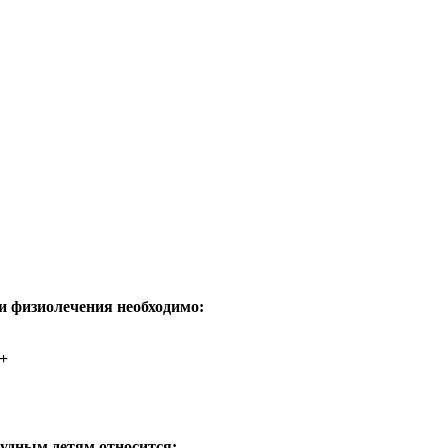
и физиолечения необходимо:
+
рудным детям относится: