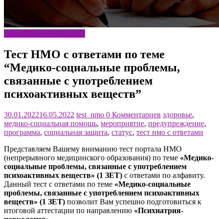
Психиатрия-наркология
Тест НМО с ответами по теме
“Медико-социальные проблемы,
связанные с употреблением
психоактивных веществ”
30.01.2022
16.05.2022
test_nmo
0 Комментариев
здоровье
,
медико-социальная помощь
,
мероприятие
,
предупреждение
,
программа
,
социальная защита
,
статус
,
тест нмо с ответами
Представляем Вашему вниманию тест портала НМО
(непрерывного медицинского образования) по теме
«Медико-
социальные проблемы, связанные с употреблением
психоактивных веществ» (1 ЗЕТ)
с ответами по алфавиту.
Данный тест с ответами по теме
«Медико-социальные
проблемы, связанные с употреблением психоактивных
веществ» (1 ЗЕТ)
позволит Вам успешно подготовиться к
итоговой аттестации по направлению
«Психиатрия-