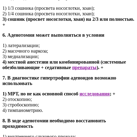
1) 1/3 сошника (просвета носоглотки, хоан);
2) 1/4 сошника (просвета носоглотки, хоан);
3) сошник (просвет носоглотки, хоан) на 2/3 или полностью.
+
6. Аденотомия может выполняться в условии
1) латерализации;
2) масочного наркоза;
3) медиализации;
4) местной анестезии или комбинированной (системные
обезболивающие + седативные
препараты
). +
7. В диагностике гипертрофии аденоидов возможно
использовать
1) МРТ, но не как основной способ
исследования
; +
2) отоскопию;
3) стробоскопию;
4) тимпанометрию.
8. В ходе аденотомии необходимо восстановить
проходимость
1) внутреннего слухового прохода;