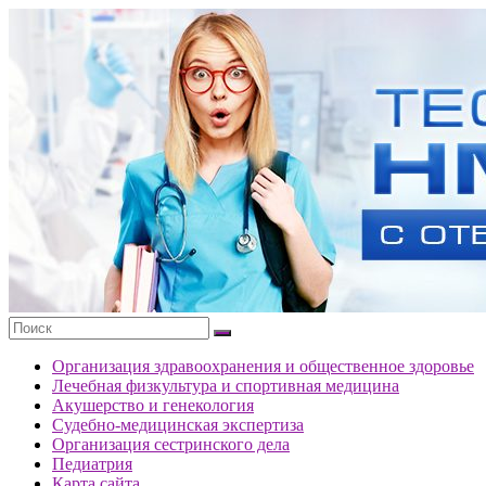
Перейти
к
Тесты
содержимому
портала
НМО
с
ответами
Организация здравоохранения и общественное здоровье
Лечебная физкультура и спортивная медицина
Акушерство и генекология
Судебно-медицинская экспертиза
Организация сестринского дела
Педиатрия
Карта сайта