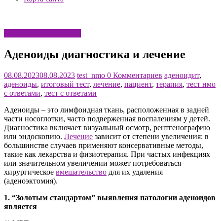
Оториноларингология
Аденоиды диагностика и лечение
08.08.2023
08.08.2023
test_nmo
0 Комментариев
аденоидит
,
аденоиды
,
итоговый тест
,
лечение
,
пациент
,
терапия
,
тест нмо
с ответами
,
тест с ответами
Аденоиды – это лимфоидная ткань, расположенная в задней
части носоглотки, часто подверженная воспалениям у детей.
Диагностика включает визуальный осмотр, рентгенографию
или эндоскопию.
Лечение
зависит от степени увеличения: в
большинстве случаев применяют консервативные методы,
такие как лекарства и физиотерапия. При частых инфекциях
или значительном увеличении может потребоваться
хирургическое
вмешательство
для их удаления
(аденоэктомия).
1. “Золотым стандартом” выявления патологии аденоидов
является