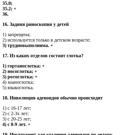
35.0;
35.2; +
36.
16. Задняя риноскопия у детей
1) запрещена;
2) используется только в детском возрасте;
3) трудновыполнима. +
17. Из каких отделов состоит глотка?
1) гортаноглотка; +
2) носоглотка; +
3) ротоглотка; +
4) хоаноглотка;
5) языкоглотка.
18. Инволюция аденоидов обычно происходит
1) с 16-17 лет;
2) с 2-3х лет;
3) с 20-25 лет;
4) с 8-9 лет. +
19. Инструмент для удаления аденоидов по автору