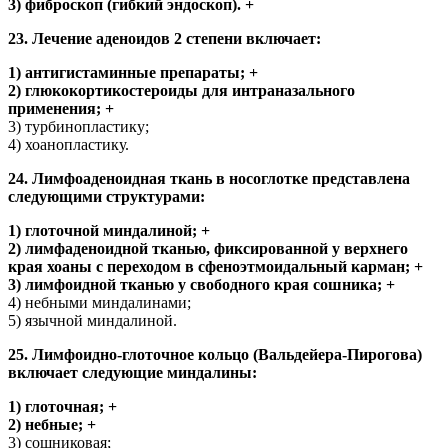
3) фиброскоп (гибкий эндоскоп). +
23. Лечение аденоидов 2 степени включает:
1) антигистаминные препараты; +
2) глюкокортикостероиды для интраназального
применения; +
3) турбинопластику;
4) хоанопластику.
24. Лимфоаденоидная ткань в носоглотке представлена
следующими структурами:
1) глоточной миндалиной; +
2) лимфаденоидной тканью, фиксированной у верхнего
края хоаны с переходом в сфеноэтмоидальный карман; +
3) лимфоидной тканью у свободного края сошника; +
4) небными миндалинами;
5) язычной миндалиной.
25. Лимфоидно-глоточное кольцо (Вальдейера-Пирогова)
включает следующие миндалины:
1) глоточная; +
2) небные; +
3) сошниковая;