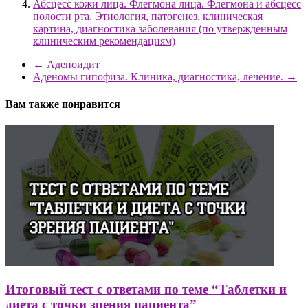
Абсцесс кожи лица. Флегмона лица. Флегмона и абсцесс
полости рта. Этиология, патогенез, клиническая
картина, диагностика заболевания (по утвержденным
клиническим рекомендациям)
←
Аденоидит
Аденомы гипофиза. Клиника, диагностика, лечение.
→
Вам также понравится
Итоговый тест с ответами по теме “Таблетки и
диета с точки зрения пациента”