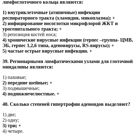
лимфоглоточного кольца являются:
1) внутриклеточные (атипичные) инфекции
респираторного тракта (хламидия, микоплазма); +
2) инфицирование носоглотки микрофлорой ЖКТ и
урогенитального тракта; +
3) репозиция костей носа;
4) хронические вирусные инфекции (герпес –группа- ЦМВ,
ЭБ, герпес 1,2,6 типа, аденовирусы, RS-вирусы); +
5) частые острые вирусные инфекции. +
39. Регионарными лимфатическими узлами для глоточной
миндалины являются:
1) паховые;
2) передние шейные; +
3) подмышечные;
4) поднижнечелюстные. +
40. Сколько степеней гипертрофии аденоидов выделяют?
1) две;
2) одну;
3) три; +
4) четыре.