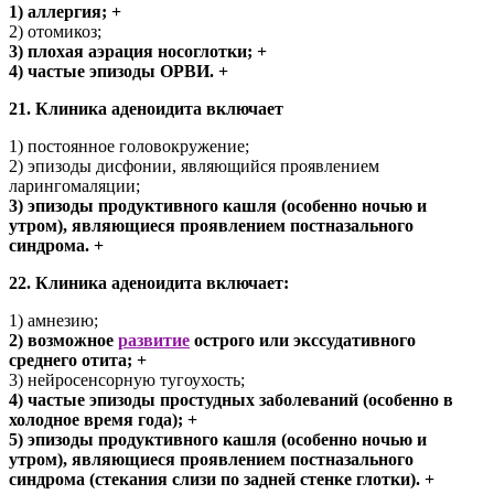
1) аллергия; +
2) отомикоз;
3) плохая аэрация носоглотки; +
4) частые эпизоды ОРВИ. +
21. Клиника аденоидита включает
1) постоянное головокружение;
2) эпизоды дисфонии, являющийся проявлением
ларингомаляции;
3) эпизоды продуктивного кашля (особенно ночью и
утром), являющиеся проявлением постназального
синдрома. +
22. Клиника аденоидита включает:
1) амнезию;
2) возможное
развитие
острого или экссудативного
среднего отита; +
3) нейросенсорную тугоухость;
4) частые эпизоды простудных заболеваний (особенно в
холодное время года); +
5) эпизоды продуктивного кашля (особенно ночью и
утром), являющиеся проявлением постназального
синдрома (стекания слизи по задней стенке глотки). +