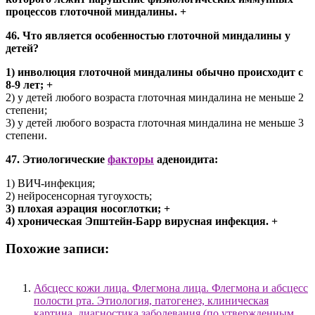
процессов глоточной миндалины. +
46. Что является особенностью глоточной миндалины у
детей?
1) инволюция глоточной миндалины обычно происходит с
8-9 лет; +
2) у детей любого возраста глоточная миндалина не меньше 2
степени;
3) у детей любого возраста глоточная миндалина не меньше 3
степени.
47. Этиологические
факторы
аденоидита:
1) ВИЧ-инфекция;
2) нейросенсорная тугоухость;
3) плохая аэрация носоглотки; +
4) хроническая Эпштейн-Барр вирусная инфекция. +
Похожие записи:
Абсцесс кожи лица. Флегмона лица. Флегмона и абсцесс
полости рта. Этиология, патогенез, клиническая
картина, диагностика заболевания (по утвержденным