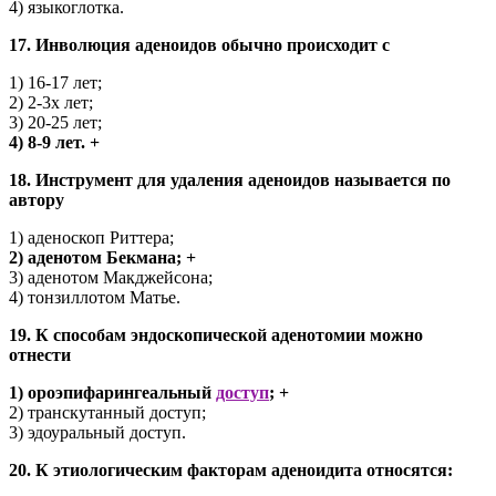
4) языкоглотка.
17. Инволюция аденоидов обычно происходит с
1) 16-17 лет;
2) 2-3х лет;
3) 20-25 лет;
4) 8-9 лет. +
18. Инструмент для удаления аденоидов называется по
автору
1) аденоскоп Риттера;
2) аденотом Бекмана; +
3) аденотом Макджейсона;
4) тонзиллотом Матье.
19. К способам эндоскопической аденотомии можно
отнести
1) ороэпифарингеальный
доступ
; +
2) транскутанный доступ;
3) эдоуральный доступ.
20. К этиологическим факторам аденоидита относятся: