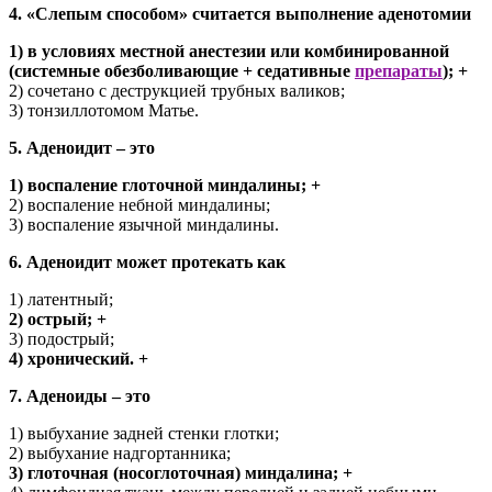
4. «Слепым способом» считается выполнение аденотомии
1) в условиях местной анестезии или комбинированной
(системные обезболивающие + седативные
препараты
); +
2) сочетано с деструкцией трубных валиков;
3) тонзиллотомом Матье.
5. Аденоидит – это
1) воспаление глоточной миндалины; +
2) воспаление небной миндалины;
3) воспаление язычной миндалины.
6. Аденоидит может протекать как
1) латентный;
2) острый; +
3) подострый;
4) хронический. +
7. Аденоиды – это
1) выбухание задней стенки глотки;
2) выбухание надгортанника;
3) глоточная (носоглоточная) миндалина; +