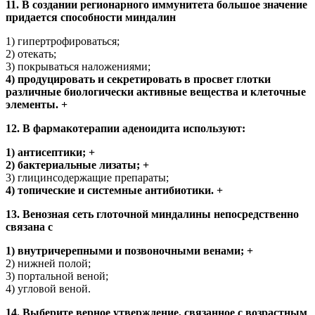
11. В создании регионарного иммунитета большое значение
придается способности миндалин
1) гипертрофироваться;
2) отекать;
3) покрываться наложениями;
4) продуцировать и секретировать в просвет глотки
различные биологически активные вещества и клеточные
элементы. +
12. В фармакотерапии аденоидита используют:
1) антисептики; +
2) бактериальные лизаты; +
3) глицинсодержащие препараты;
4) топические и системные антибиотики. +
13. Венозная сеть глоточной миндалины непосредственно
связана с
1) внутричерепными и позвоночными венами; +
2) нижней полой;
3) портальной веной;
4) угловой веной.
14. Выберите верное утверждение, связанное с возрастным