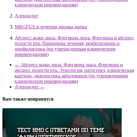
клиническим рекомендациям)
Аденоидит
MRGFUS в лечении миомы матки
Абсцесс кожи лица. Флегмона лица. Флегмона и абсцесс
полости рта. Принципы лечения, реабилитации и
профилактики (по утвержденным клиническим
рекомендациям)
←
Абсцесс кожи лица. Флегмона лица. Флегмона и
абсцесс полости рта. Этиология, патогенез, клиническая
картина, диагностика заболевания (по утвержденным
клиническим рекомендациям)
Аденоидит
→
Вам также понравится