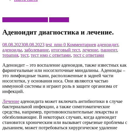
Оториноларингология
Хирургия
Аденоидит диагностика и лечение.
08.08.2023
08.08.2023
test_nmo
0 Комментариев
аденоидит
,
аденоиды
,
заболевание
,
итоговый тест
,
лечение
,
пациент
,
терапия
,
тест
,
тест нмо с ответами
,
тест с ответами
Аденоидит – это воспаление аденоидов, также известных как
фарингеальные или носоглоточные миндалины. Аденоиды –
это лимфоидные ткани, расположенные в задней части
носоглотки, у основания носа. Они являются частью
иммунной системы и играют роль в защите организма от
инфекций.
Лечение
аденоидита может включать антибиотики в случае
бактериальной инфекции, а также симптоматические
средства, например, противовоспалительные лекарства и
обезболивающие. В некоторых случаях, когда аденоидит
становится хроническим или вызывает серьезные проблемы с
дыханием, может потребоваться хирургическое удаление