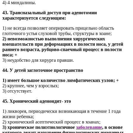
4) 4 миндалины.
43. Трансназальный доступ при аденотомии
характеризуется следующим:
1) не всегда позволяет оперировать прицельно область
глоточного устья слуховой трубы, структуры в хоане;
2) невозможностью выполнения хирургических
вмешательств при деформациях в полости носа, у детей
раннего возраста, рубцово-спаечный процесс в полости
носа; +
3) неудобство для хирурга правши.
44. У детей заглоточное пространство
1) имеет большое количество лимфатических узлов; +
2) крупнее, чем у взрослых;
3) отсутствует.
45. Хронический аденоидит- это
1) ликворея, периодически возникающая в течение 1 года
жизни ребенка;
2) хронический асептический процесс в хоанах;
3) хроническое полиэтиологичное
заболевание
, в основе
которого лежит нарушение физиологических иммунных