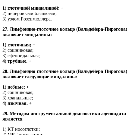
1) глоточной миндалиной; +
2) пейеровыми бляшками;
3) узлом Розенмюллера.
27. Лимфоидно-глоточное кольцо (Вальдейера-Пирогова)
включает миндалины:
1) глоточная; +
2) сошниковая;
3) сфеноидальная;
4) трубные. +
28. Лимфоидно-глоточное кольцо (Вальдейера-Пирогова)
включает следующие миндалины:
1) небные; +
2) сошниковая;
3) хоанальные;
4) язычная. +
29. Методом инструментальной диагностики аденоидита
является
1) КТ носоглотки;
2) МРТ носоглотки;