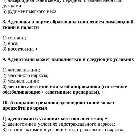
4) лимфоидная ткань между передней и задней небными
дужками;
5) рудимент мягкого неба.
8. Аденоиды в норме образованы скоплением лимфоидной
ткани в полости
1) гортани;
2) носа;
3) носоглотки. +
9. Аденотомия может выполняться в следующих условиях
1) латерализации;
2) масочного наркоза;
3) медиализации;
4) местной анестезии или комбинированной (системные
обезболивающие + седативные препараты). +
10. Аспирация срезанной аденоидной ткани может
произойти во время
1) аденотомии в условиях местной анестезии; +
2) аденотомии в условиях эндотрахеального наркоза;
3) тонзиллэктомии в условиях эндотрахеального наркоза.