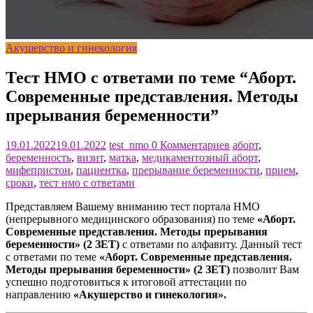
Акушерство и гинекология
Тест НМО с ответами по теме “Аборт.
Современные представления. Методы
прерывания беременности”
19.01.2022
19.01.2022
test_nmo
0 Комментариев
аборт
,
беременность
,
визит
,
матка
,
медикаментозный аборт
,
мифепристон
,
пациентка
,
прерывание беременности
,
прием
,
сроки
,
тест нмо с ответами
Представляем Вашему вниманию тест портала НМО
(непрерывного медицинского образования) по теме
«Аборт.
Современные представления. Методы прерывания
беременности» (2 ЗЕТ)
с ответами по алфавиту. Данный тест
с ответами по теме
«Аборт. Современные представления.
Методы прерывания беременности» (2 ЗЕТ)
позволит Вам
успешно подготовиться к итоговой аттестации по
направлению
«Акушерство и гинекология».