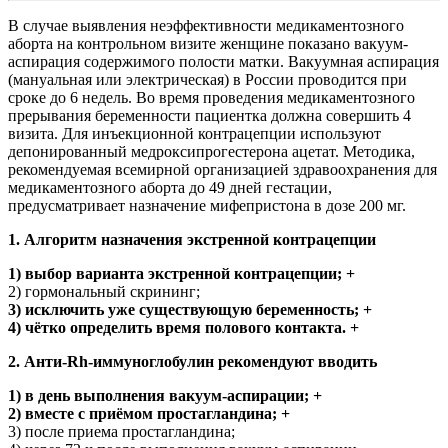
В случае выявления неэффективности медикаментозного
аборта на контрольном визите женщине показано вакуум-
аспирация содержимого полости матки. Вакуумная аспирация
(мануальная или электрическая) в России проводится при
сроке до 6 недель. Во время проведения медикаментозного
прерывания беременности пациентка должна совершить 4
визита. Для инъекционной контрацепции используют
депонированный медроксипрогестерона ацетат. Методика,
рекомендуемая всемирной организацией здравоохранения для
медикаментозного аборта до 49 дней гестации,
предусматривает назначение мифепристона в дозе 200 мг.
1. Алгоритм назначения экстренной контрацепции
1) выбор варианта экстренной контрацепции; +
2) гормональный скрининг;
3) исключить уже существующую беременность; +
4) чётко определить время полового контакта. +
2. Анти-Rh-иммуноглобулин рекомендуют вводить
1) в день выполнения вакуум-аспирации; +
2) вместе с приёмом простагландина; +
3) после приема простагландина;