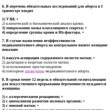
6. В перечень обязательных исследований для аборта в I
триместре входит
1) УЗИ; +
2) клинический и биохимический анализ крови;
3) микроскопия мазка влагалищного секрета; +
4) определение группы крови и Rh-фактора. +
7. В случае выявления неэффективности
медикаментозного аборта на контрольном визите женщине
показано
1) вакуум-аспирация содержимого полости матки; +
2) дилатация и кюретаж полости матки;
3) использование простагландинов;
4) повторное
проведение
медикаментозного аборта.
8. В сроки менее 12 недель в обязательной госпитализации
для искусственного прерывания беременности нуждаются
женщины
1) с аллергическими реакциями; +
2) с аномалиями развития половых органов; +
3) с миомой матки; +
4) с острыми воспалительными процессами органов малого