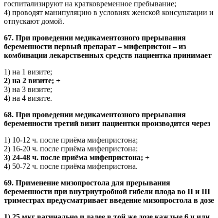
госпитализируют на кратковременное пребывание;
4) проводят манипуляцию в условиях женской консультации и
отпускают домой.
67. При проведении медикаментозного прерывания
беременности первый препарат – мифепристон – из
комбинации лекарственных средств пациентка принимает
1) на 1 визите;
2) на 2 визите; +
3) на 3 визите;
4) на 4 визите.
68. При проведении медикаментозного прерывания
беременности третий визит пациентки производится через
1) 10-12 ч. после приёма мифепристона;
2) 16-20 ч. после приёма мифепристона;
3) 24-48 ч. после приёма мифепристона; +
4) 50-72 ч. после приёма мифепристона.
69. Применение мизопростола для прерывания
беременности при внутриутробной гибели плода во II и III
триместрах предусматривает введение мизопростола в дозе
1) 25 мкг вагинально и далее в той же дозе каждые 6 ч или