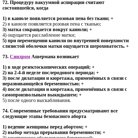
72. Процедуру вакуумной аспирации считают
состоявшейся, когда
1) в канюле появляется розовая пена без ткани; +
2) в канюле появляется розовая пена с тканью;
3) матка сокращается вокруг канюли; +
4) ощущается расслабление матки;
5) при перемещении канюли по внутренней поверхности
слизистой оболочки матки ощущается шероховатость. +
73.
Синдром
Ашермана возникает
1) в ходе резектоскопических операций; +
2) на 2-4-й неделе послеродового периода; +
3) после дилатации и кюретажа, применённых в связи с
неразвивающейся беременностью; +
4) после дилатации и кюретажа, применённых в связи с
самопроизвольным выкидышем; +
5) после одного выскабливания.
74. Современные требования предусматривают все
следующие этапы безопасного аборта
1) ведение женщины перед абортом; +
2) выбор метода прерывания беременности; +
3) генетическое обследование беременной;