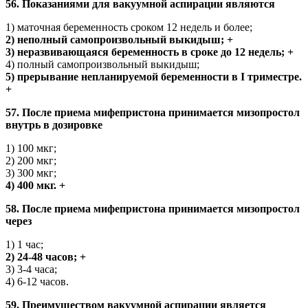
56. Показаниями для вакуумной аспирации являются
1) маточная беременность сроком 12 недель и более;
2) неполный самопроизвольный выкидыш; +
3) неразвивающаяся беременность в сроке до 12 недель; +
4) полный самопроизвольный выкидыш;
5) прерывание непланируемой беременности в I триместре.
+
57. После приема мифепристона принимается мизопростол
внутрь в дозировке
1) 100 мкг;
2) 200 мкг;
3) 300 мкг;
4) 400 мкг. +
58. После приема мифепристона принимается мизопростол
через
1) 1 час;
2) 24-48 часов; +
3) 3-4 часа;
4) 6-12 часов.
59. Преимуществом вакуумной аспирации является