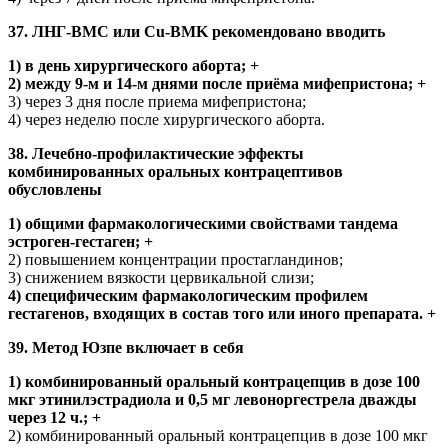
37. ЛНГ-ВМС или Cu-BMK рекомендовано вводить
1) в день хирургического аборта; +
2) между 9-м и 14-м днями после приёма мифепристона; +
3) через 3 дня после приема мифепристона;
4) через неделю после хирургического аборта.
38. Лечебно-профилактические эффекты
комбинированных оральных контрацептивов
обусловлены
1) общими фармакологическими свойствами тандема
эстроген-гестаген; +
2) повышением концентрации простагландинов;
3) снижением вязкости цервикальной слизи;
4) специфическим фармакологическим профилем
гестагенов, входящих в состав того или иного препарата. +
39. Метод Юзпе включает в себя
1) комбинированный оральный контрацепцив в дозе 100
мкг этинилэстрадиола и 0,5 мг левоноргестрела дважды
через 12 ч.; +
2) комбинированный оральный контрацепцив в дозе 100 мкг