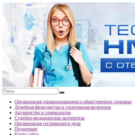
Перейти
к
Тесты
содержимому
портала
НМО
с
ответами
Организация здравоохранения и общественное здоровье
Лечебная физкультура и спортивная медицина
Акушерство и генекология
Судебно-медицинская экспертиза
Организация сестринского дела
Педиатрия
Карта сайта