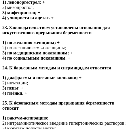
1) левоноргестрел; +
2) мизопростол;
3) мифепристон; +
4) улипристала ацетат. +
23. Законодательством установлены основания для
искусственного пре­рывания беременности
1) по желанию женщины; +
2) по желанию семьи женщины;
3) по медицинским показаниям; +
4) по социальным показаниям. +
24. К барьерным методам и спермицидам относятся
1) диафрагмы и шеечные колпачки; +
2) инъекции;
3) пены; +
4) плёнки. +
25. К безопасным методам прерывания беременности
относят
1) вакуум-аспирацию; +
2) интраамниотическое введение гипертонических растворов;
3) кюретаж полости матки;