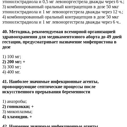
этинилэстрадиола и 0,5 мг левоноргестрела дважды через 6 ч.;
3) комбинированный оральный контрацепцив в дозе 50 мкг
этинилэстрадиола и 1 мг левоноргестрела дважды через 12 ч.;
4) комбинированный оральный контрацепцив в дозе 50 мкг
этинилэстрадиола и 1 мг левоноргестрела дважды через 6 ч..
40. Методика, рекомендуемая всемирной организацией
здравоохранения для медикаментозного аборта до 49 дней
гестации, предусматривает назначение мифепристона в
дозе
1) 100 мг;
2) 200 мг; +
3) 300 мг;
4) 400 мг.
41. Наиболее значимые инфекционные агенты,
провоцирующие септические процессы после
искусственного прерывания беременности
1) анаэробы;
2) гонококки; +
3) микоплазмы;
4) хламидии. +
42. Наименее значимые инфекционные агенты,