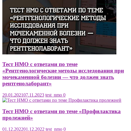
Тест НМО с ответами по теме
«Рентгенологические методы исследования при
мочекаменной болезни — что должен знать
рентгенолаборант»
20.01.2021
07.11.2023
test_nmo
0
Тест НМО с ответами по теме «Профилактика
пролежней»
01.12.2022
01.12.2022
test_nmo
0