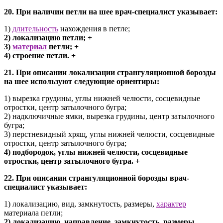
20. При наличии петли на шее врач-специалист указывает:
1)
длительность
нахождения в петле;
2) локализацию петли; +
3)
материал
петли; +
4) строение петли. +
21. При описании локализации странгуляционной борозды
на шее используют следующие ориентиры:
1) вырезка грудины, углы нижней челюсти, сосцевидные
отростки, центр затылочного бугра;
2) надключичные ямки, вырезка грудины, центр затылочного
бугра;
3) перстневидный хрящ, углы нижней челюсти, сосцевидные
отростки, центр затылочного бугра;
4) подбородок, углы нижней челюсти, сосцевидные
отростки, центр затылочного бугра. +
22. При описании странгуляционной борозды врач-
специалист указывает:
1) локализацию, вид, замкнутость, размеры,
характер
материала петли;
2) локализацию, направление, замкнутость, размеры,