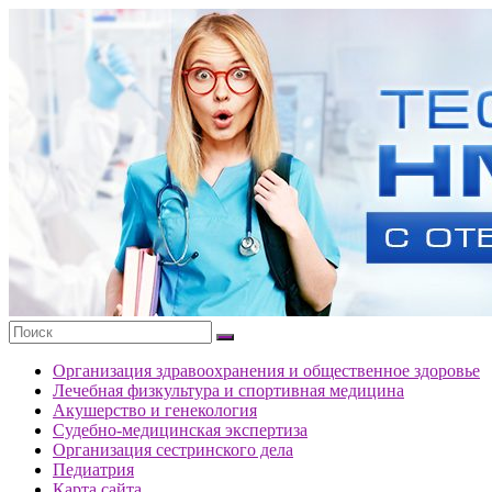
Перейти
к
Тесты
содержимому
портала
НМО
с
ответами
Организация здравоохранения и общественное здоровье
Лечебная физкультура и спортивная медицина
Акушерство и генекология
Судебно-медицинская экспертиза
Организация сестринского дела
Педиатрия
Карта сайта