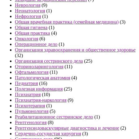
Неврология
(9)
Неонатология
(1)
Нефрология
(1)
Общая врачебная практика (семейная медицина)
(3)
Общая гигиена
(1)
Общая практика
(4)
Онкология
(6)
Операционное дело
(1)
Организация здравоохранения и общественное здоровье
(32)
Организация сестринского дела
(25)
Оториноларингология
(11)
Офтальмология
(11)
Патологическая анатомия
(4)
Педиатрия
(16)
Полезная информация
(25)
Психиатрия
(10)
Психиатрия-наркология
(9)
Психотерапия
(1)
Пульмонология
(5)
Реабилитационное сестринское дело
(1)
Рентгенология
(8)
Рентгенэндоваскулярные диагностика и лечение
(2)
Сердечно-сосудистая хирургия
(3)