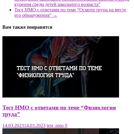
курения среди детей школьного возраста”
Тест НМО с ответами по теме “Осмотр трупа на месте
его обнаружения”
→
Вам также понравится
Тест НМО с ответами по теме “Физиология
труда”
14.03.2023
14.03.2023
test_nmo
0