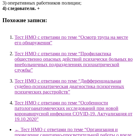
3) оперативных работников полиции;
4) следователя. +
Похожие записи:
Тест НМО с ответами по теме “Осмотр трупа на месте
его обнаружения”
Тест НМО с ответами по теме “Профилактика
общественно опасных действий психически больных во
внебольничных подразделениях психиатрической
службы”
Тест НМО с ответами по теме “Дифференциальная
судебно-психиатрическая диагностика психогенных
психических расстройств”
Тест НМО с ответами по теме “Особенности
патологоанатомических исследований при новой
коронавирусной инфекции COVID-19. Актуализация от
19.10.2020”
←
Тест НМО с ответами по теме “Организация и
проведение санитарно-просветительной работы о вреде