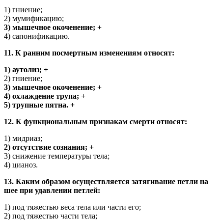
1) гниение;
2) мумификацию;
3) мышечное окоченение; +
4) сапонификацию.
11. К ранним посмертным изменениям относят:
1) аутолиз; +
2) гниение;
3) мышечное окоченение; +
4) охлаждение трупа; +
5) трупные пятна. +
12. К функциональным признакам смерти относят:
1) мидриаз;
2) отсутствие сознания; +
3) снижение температуры тела;
4) цианоз.
13. Каким образом осуществляется затягивание петли на
шее при удавлении петлей:
1) под тяжестью веса тела или части его;
2) под тяжестью части тела;