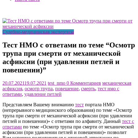
Судебно-медицинская экспертиза
Тест НМО с ответами по теме “Осмотр
трупа при смерти от механической
асфиксии (при удавлении петлей и
повешении)”
20.07.2021
19.07.2021
test_nmo
0 Комментариев
механическая
асфиксия
,
осмотр трупа
,
повешение
,
смерть
,
тест нмо с
ответами
,
удавление петлей
Представляем Вашему вниманию
тест
портала НМО
(непрерывного медицинского образования) по теме «Осмотр
трупа при смерти от механической асфиксии (при удавлении
петлей и повешении)» с ответами по алфавиту. Данный
тест с
ответами
по теме «Осмотр трупа при смерти от механической
асфиксии (при удавлении петлей и повешении)» позволит
Вам успешно подготовиться к итоговой аттестации по