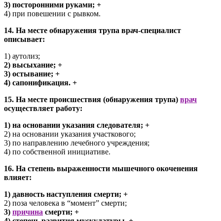
3) посторонними руками; +
4) при повешении с рывком.
14. На месте обнаружения трупа врач-специалист
описывает:
1) аутолиз;
2) высыхание; +
3) остывание; +
4) сапонификация. +
15. На месте происшествия (обнаружения трупа)
врач
осуществляет работу:
1) на основании указания следователя; +
2) на основании указания участкового;
3) по направлению лечебного учреждения;
4) по собственной инициативе.
16. На степень выраженности мышечного окоченения
влияет:
1) давность наступления смерти; +
2) поза человека в “момент” смерти;
3)
причина
смерти; +
4) степень развития мускулатуры. +