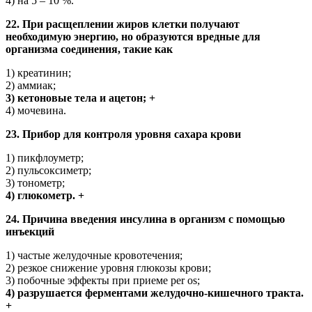
4) на 5 – 10 %.
22. При расщеплении жиров клетки получают
необходимую энергию, но образуются вредные для
организма соединения, такие как
1) креатинин;
2) аммиак;
3) кетоновые тела и ацетон; +
4) мочевина.
23. Прибор для контроля уровня сахара крови
1) пикфлоуметр;
2) пульсоксиметр;
3) тонометр;
4) глюкометр. +
24. Причина введения инсулина в организм с помощью
инъекций
1) частые желудочные кровотечения;
2) резкое снижение уровня глюкозы крови;
3) побочные эффекты при приеме per os;
4) разрушается ферментами желудочно-кишечного тракта.
+