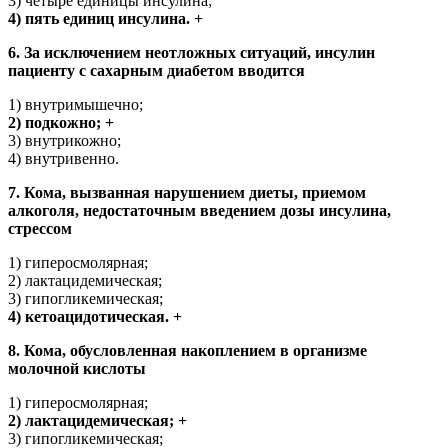
3) четыре единицы инсулина;
4) пять единиц инсулина. +
6. За исключением неотложных ситуаций, инсулин
пациенту с сахарным диабетом вводится
1) внутримышечно;
2) подкожно; +
3) внутрикожно;
4) внутривенно.
7. Кома, вызванная нарушением диеты, приемом
алкоголя, недостаточным введением дозы инсулина,
стрессом
1) гиперосмолярная;
2) лактацидемическая;
3) гипогликемическая;
4) кетоацидотическая. +
8. Кома, обусловленная накоплением в организме
молочной кислоты
1) гиперосмолярная;
2) лактацидемическая; +
3) гипогликемическая;