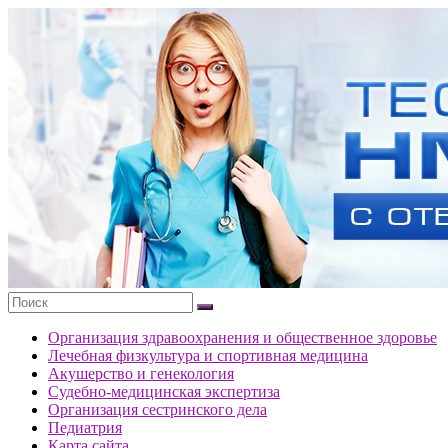
Перейти
к
Тесты
содержимому
портала
НМО
с
ответами
Организация здравоохранения и общественное здоровье
Лечебная физкультура и спортивная медицина
Акушерство и генекология
Судебно-медицинская экспертиза
Организация сестринского дела
Педиатрия
Карта сайта