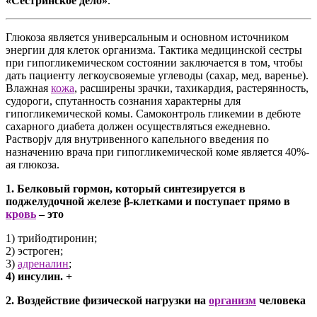
«Сестринское дело»
.
Глюкоза является универсальным и основном источником
энергии для клеток организма. Тактика медицинской сестры
при гипогликемическом состоянии заключается в том, чтобы
дать пациенту легкоусвояемые углеводы (сахар, мед, варенье).
Влажная
кожа
, расширены зрачки, тахикардия, растерянность,
судороги, спутанность сознания характерны для
гипогликемической комы. Самоконтроль гликемии в дебюте
сахарного диабета должен осуществляться ежедневно.
Растворjv для внутривенного капельного введения по
назначению врача при гипогликемической коме является 40%-
ая глюкоза.
1. Белковый гормон, который синтезируется в
поджелудочной железе β-клетками и поступает прямо в
кровь
– это
1) трийодтиронин;
2) эстроген;
3)
адреналин
;
4) инсулин. +
2. Воздействие физической нагрузки на
организм
человека