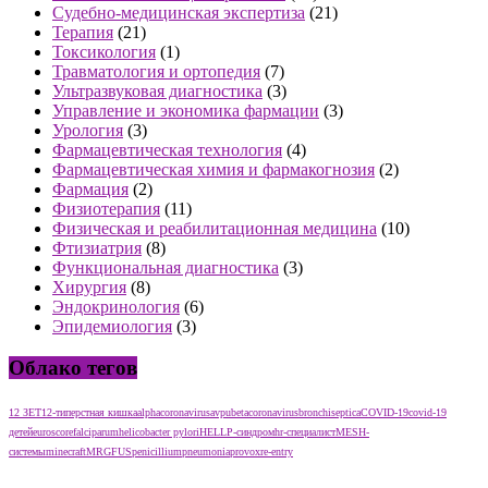
Судебно-медицинская экспертиза
(21)
Терапия
(21)
Токсикология
(1)
Травматология и ортопедия
(7)
Ультразвуковая диагностика
(3)
Управление и экономика фармации
(3)
Урология
(3)
Фармацевтическая технология
(4)
Фармацевтическая химия и фармакогнозия
(2)
Фармация
(2)
Физиотерапия
(11)
Физическая и реабилитационная медицина
(10)
Фтизиатрия
(8)
Функциональная диагностика
(3)
Хирургия
(8)
Эндокринология
(6)
Эпидемиология
(3)
Облако тегов
12 ЗЕТ
12-типерстная кишка
alphacoronavirus
avpu
betacoronavirus
bronchiseptica
COVID-19
covid-19
детей
euroscore
falciparum
helicobacter pylori
HELLP-синдром
hr-специалист
MESH-
системы
minecraft
MRGFUS
penicillium
pneumonia
provox
re-entry
тест нмо с ответами тест нмо с ответами тест нмо с ответами