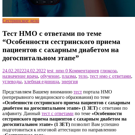
Сестринское дело
Тест НМО с ответами по теме
“Особенности сестринского приема
пациентов с сахарным диабетом на
догоспитальном этапе”
24.02.2022
24.02.2022
test_nmo
0 Комментариев
глюкоза
,
назначение врача
,
обучение
,
плазма
,
тело
,
тест нмо с ответами
,
углеводы
,
хлебная единица
,
энергия
Представляем Вашему вниманию
тест
портала НМО
(непрерывного медицинского образования) по теме
«Особенности сестринского приема пациентов с сахарным
диабетом на догоспитальном этапе» (1 ЗЕТ)
с ответами по
алфавиту. Данный
тест с ответами
по теме
«Особенности
сестринского приема пациентов с сахарным диабетом на
догоспитальном этапе» (1 ЗЕТ)
позволит Вам успешно
подготовиться к итоговой аттестации по направлению