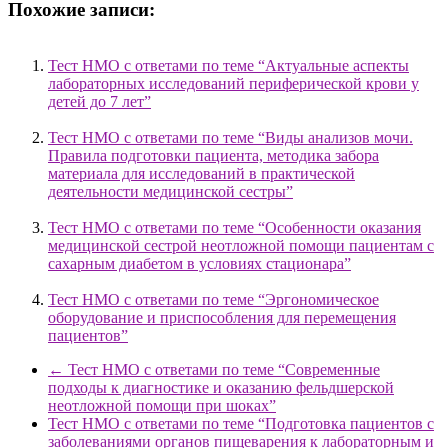
Похожие записи:
Тест НМО с ответами по теме “Актуальные аспекты
лабораторных исследований периферической крови у
детей до 7 лет”
Тест НМО с ответами по теме “Виды анализов мочи.
Правила подготовки пациента, методика забора
материала для исследований в практической
деятельности медицинской сестры”
Тест НМО с ответами по теме “Особенности оказания
медицинской сестрой неотложной помощи пациентам с
сахарным диабетом в условиях стационара”
Тест НМО с ответами по теме “Эргономическое
оборудование и приспособления для перемещения
пациентов”
←
Тест НМО с ответами по теме “Современные
подходы к диагностике и оказанию фельдшерской
неотложной помощи при шоках”
Тест НМО с ответами по теме “Подготовка пациентов с
заболеваниями органов пищеварения к лабораторным и