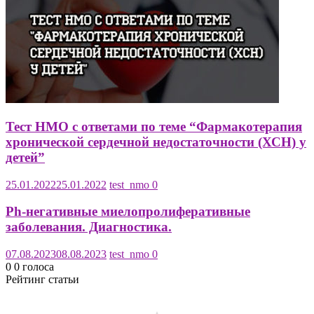
Тест НМО с ответами по теме “Фармакотерапия
хронической сердечной недостаточности (ХСН) у
детей”
25.01.2022
25.01.2022
test_nmo
0
Ph-негативные миелопролиферативные
заболевания. Диагностика.
07.08.2023
08.08.2023
test_nmo
0
0
0
голоса
Рейтинг статьи