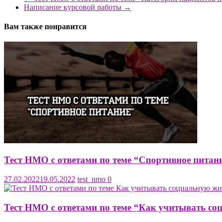
Написание курсовой работы
→
Вам также понравится
Тест НМО с ответами по теме “Спортивное питан
27.02.2022
19.05.2022
test_nmo
0
Тест НМО с ответами по теме “Как учитывать со