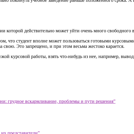
льно покинуть учебное заведение раньше положенного срока. А 
нии которой действительно может уйти очень много свободного в
том, что студент вполне может пользоваться готовыми курсовым
а свою. Это запрещено, и при этом весьма жестоко карается.
чужой курсовой работы, взять что-нибудь из нее, например, вы
изни: грудное вскармливание, проблемы и пути решения”
 их представители”