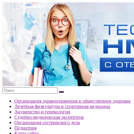
Перейти
к
Тесты
содержимому
портала
НМО
с
ответами
Организация здравоохранения и общественное здоровье
Лечебная физкультура и спортивная медицина
Акушерство и генекология
Судебно-медицинская экспертиза
Организация сестринского дела
Педиатрия
Карта сайта