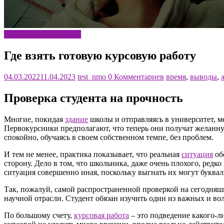
Полезная информация
Где взять готовую курсовую работу
04.03.2022
11.04.2023
test_nmo
0 Комментариев
время
,
выводы
,
Проверка студента на прочность
Многие, покидая
здание
школы и отправляясь в университет, м
Первокурсники предполагают, что теперь они получат желанную
спокойно, обучаясь в своем собственном темпе, без проблем.
И тем не менее, практика показывает, что реальная
ситуация
об
сторону. Дело в том, что школьника, даже очень плохого, редко
ситуация совершенно иная, поскольку выгнать их могут букваль
Так, пожалуй, самой распространенной проверкой на сегодняш
научной отрасли. Студент обязан изучить один из важных и во
По большому счету,
курсовая работа
– это подведение какого-л