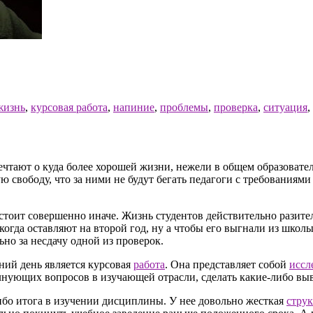
жизнь
,
курсовая работа
,
напиние
,
проблемы
,
проверка
,
ситуация
,
ечтают о куда более хорошей жизни, нежели в общем образовате
 свободу, что за ними не будут бегать педагоги с требованиями
стоит совершенно иначе. Жизнь студентов действительно разите
 когда оставляют на второй год, ну а чтобы его выгнали из школ
но за несдачу одной из проверок.
ний день является курсовая
работа
. Она представляет собой
иссл
лнующих вопросов в изучающей отрасли, сделать какие-либо выв
ибо итога в изучении дисциплины. У нее довольно жесткая
струк