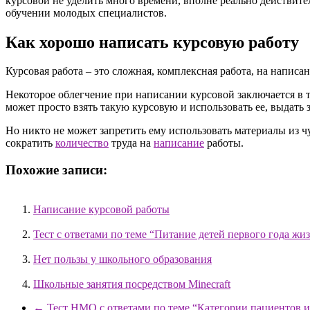
курсовой не уделить много времени, вполне реально действите
обучении молодых специалистов.
Как хорошо написать курсовую работу
Курсовая работа – это сложная, комплексная работа, на написа
Некоторое облегчение при написании курсовой заключается в 
может просто взять такую курсовую и использовать ее, выдать з
Но никто не может запретить ему использовать материалы из 
сократить
количество
труда на
написание
работы.
Похожие записи:
Написание курсовой работы
Тест с ответами по теме “Питание детей первого года ж
Нет пользы у школьного образования
Школьные занятия посредством Minecraft
←
Тест НМО с ответами по теме “Категории пациентов и