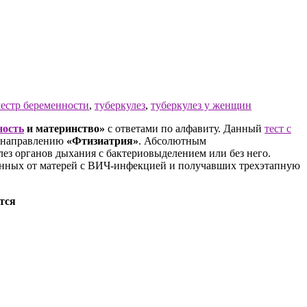
естр беременности
,
туберкулез
,
туберкулез у женщин
ность
и материнство»
с ответами по алфавиту. Данный
тест с
о направлению
«Фтизиатрия»
. Абсолютным
ез органов дыхания с бактериовыделением или без него.
енных от матерей с ВИЧ-инфекцией и получавших трехэтапную
тся