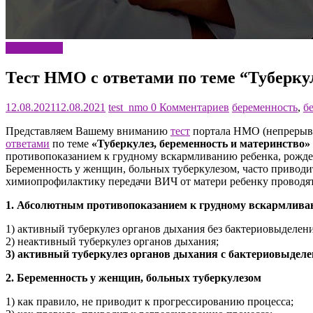
Фтизиатрия
Тест НМО с ответами по теме “Туберкул
12.08.2021
12.08.2021
test_nmo
0 Комментариев
беременность
,
б
Представляем Вашему вниманию
тест
портала НМО (непрерывн
ответами
по теме
«Туберкулез, беременность и материнство»
противопоказанием к грудному вскармливанию ребенка, рожден
Беременность у женщин, больных туберкулезом, часто привод
химиопрофилактику передачи ВИЧ от матери ребенку проводят
1. Абсолютным противопоказанием к грудному вскармливан
1) активный туберкулез органов дыхания без бактериовыделени
2) неактивный туберкулез органов дыхания;
3) активный туберкулез органов дыхания с бактериовыделен
2. Беременность у женщин, больных туберкулезом
1) как правило, не приводит к прогрессированию процесса;