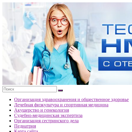
Перейти
к
Тесты
содержимому
портала
НМО
с
ответами
Организация здравоохранения и общественное здоровье
Лечебная физкультура и спортивная медицина
Акушерство и генекология
Судебно-медицинская экспертиза
Организация сестринского дела
Педиатрия
Карта сайта