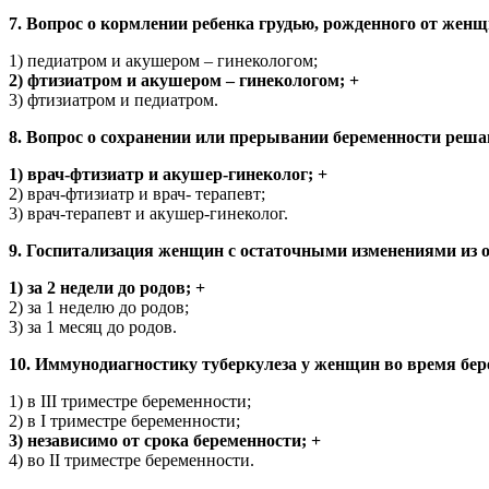
7. Вопрос о кормлении ребенка грудью, рожденного от женщ
1) педиатром и акушером – гинекологом;
2) фтизиатром и акушером – гинекологом; +
3) фтизиатром и педиатром.
8. Вопрос о сохранении или прерывании беременности реша
1) врач-фтизиатр и акушер-гинеколог; +
2) врач-фтизиатр и врач- терапевт;
3) врач-терапевт и акушер-гинеколог.
9. Госпитализация женщин с остаточными изменениями из о
1) за 2 недели до родов; +
2) за 1 неделю до родов;
3) за 1 месяц до родов.
10. Иммунодиагностику туберкулеза у женщин во время бе
1) в III триместре беременности;
2) в I триместре беременности;
3) независимо от срока беременности; +
4) во II триместре беременности.