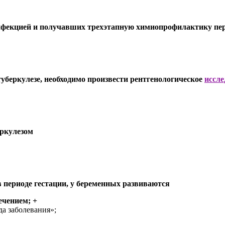
нфекцией и получавших трехэтапную химиопрофилактику пер
туберкулезе, необходимо произвести рентгенологическое
иссле
ркулезом
в периоде гестации, у беременных развиваются
ечением; +
да заболевания»;