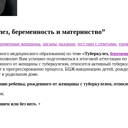
ез, беременность и материнство”
еременные женщины
,
органы дыхания
,
тест нмо с ответами
,
трим
ого медицинского образования) по теме
«Туберкулез,
беремен
позволит Вам успешно подготовиться к итоговой аттестации п
ного от женщины с туберкулезом, относится активный туберкул
ит к прогрессированию процесса. БЦЖ-вакцинацию детей, рожд
 в родильном доме.
ию ребенка, рожденного от женщины с туберкулезом, относи
я;
ием или без него. +