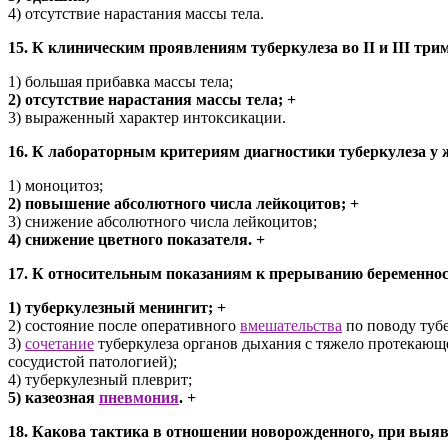
4) отсутствие нарастания массы тела.
15. К клиническим проявлениям туберкулеза во II и III три
1) большая прибавка массы тела;
2) отсутствие нарастания массы тела; +
3) выраженный характер интоксикации.
16. К лабораторным критериям диагностики туберкулеза у 
1) моноцитоз;
2) повышение абсолютного числа лейкоцитов; +
3) снижение абсолютного числа лейкоцитов;
4) снижение цветного показателя. +
17. К относительным показаниям к прерыванию беременнос
1) туберкулезный менингит; +
2) состояние после оперативного
вмешательства
по поводу тубе
3)
сочетание
туберкулеза органов дыхания с тяжело протекающ
сосудистой патологией);
4) туберкулезный плеврит;
5) казеозная
пневмония
. +
18. Какова тактика в отношении новорожденного, при выя