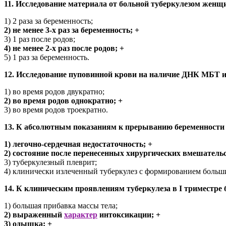
11. Исследование материала от больной туберкулезом жен
1) 2 раза за беременность;
2) не менее 3-х раз за беременность; +
3) 1 раз после родов;
4) не менее 2-х раз после родов; +
5) 1 раз за беременность.
12. Исследование пуповинной крови на наличие ДНК МБТ и
1) во время родов двукратно;
2) во время родов однократно; +
3) во время родов троекратно.
13. К абсолютным показаниям к прерыванию беременности 
1) легочно-сердечная недостаточность; +
2) состояние после перенесенных хирургических вмешательст
3) туберкулезный плеврит;
4) клинически излеченный туберкулез с формированием больш
14. К клиническим проявлениям туберкулеза в I триместре 
1) большая прибавка массы тела;
2) выраженный
характер
интоксикации; +
3) одышка; +