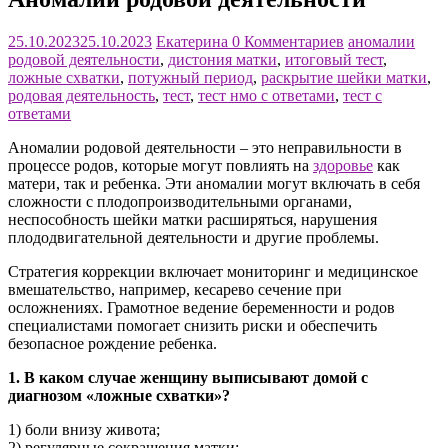
25.10.2023
25.10.2023
Екатерина
0 Комментариев
аномалии
родовой деятельности
,
дистония матки
,
итоговый тест
,
ложные схватки
,
потужный период
,
раскрытие шейки матки
,
родовая деятельность
,
тест
,
тест нмо с ответами
,
тест с
ответами
Аномалии родовой деятельности – это неправильности в
процессе родов, которые могут повлиять на
здоровье
как
матери, так и ребенка. Эти аномалии могут включать в себя
сложности с плодопроизводительными органами,
неспособность шейки матки расширяться, нарушения
плододвигательной деятельности и другие проблемы.
Стратегия коррекции включает мониторинг и медицинское
вмешательство, например, кесарево сечение при
осложнениях. Грамотное ведение беременности и родов
специалистами помогает снизить риски и обеспечить
безопасное рождение ребенка.
1. В каком случае женщину выписывают домой с
диагнозом «ложные схватки»?
1) боли внизу живота;
2) регулярные сокращения матки;