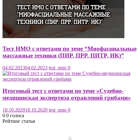
Тест НМО с ответами по теме “Миофасциальные
массажные техники (ПИР, ПРР, ПИТР, ИК)”
04.02.2023
04.02.2023
test_nmo
0
Итоговый тест с ответами по теме «Судебно-
медицинская экспертиза отравлений грибами»
18.10.2020
18.10.2020
test_nmo
0
0
0
голоса
Рейтинг статьи