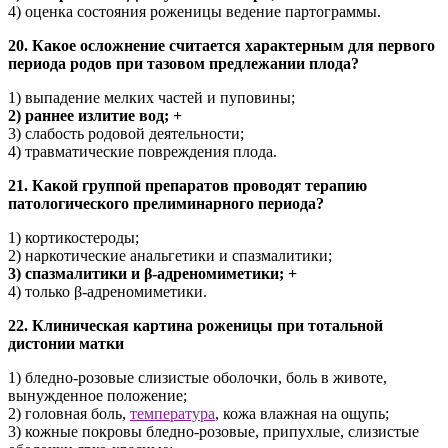
4) оценка состояния роженицы ведение партограммы.
20. Какое осложнение считается характерным для первого
периода родов при тазовом предлежании плода?
1) выпадение мелких частей и пуповины;
2) раннее излитие вод; +
3) слабость родовой деятельности;
4) травматические повреждения плода.
21. Какой группой препаратов проводят терапию
патологического прелиминарного периода?
1) кортикостероды;
2) наркотические анальгетики и спазмалитики;
3) спазмалитики и β-адреномиметики; +
4) только β-адреномиметики.
22. Клиническая картина роженицы при тотальной
дистонии матки
1) бледно-розовые слизистые оболочки, боль в животе,
вынужденное положение;
2) головная боль,
температура
, кожа влажная на ощупь;
3) кожные покровы бледно-розовые, припухлые, слизистые