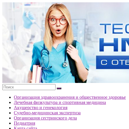
Перейти
к
Тесты
содержимому
портала
НМО
с
ответами
Организация здравоохранения и общественное здоровье
Лечебная физкультура и спортивная медицина
Акушерство и генекология
Судебно-медицинская экспертиза
Организация сестринского дела
Педиатрия
Карта сайта