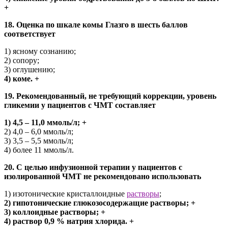
+
18. Оценка по шкале комы Глазго в шесть баллов
соответствует
1) ясному сознанию;
2) сопору;
3) оглушению;
4) коме. +
19. Рекомендованный, не требующий коррекции, уровень
гликемии у пациентов с ЧМТ составляет
1) 4,5 – 11,0 ммоль/л; +
2) 4,0 – 6,0 ммоль/л;
3) 3,5 – 5,5 ммоль/л;
4) более 11 ммоль/л.
20. С целью инфузионной терапии у пациентов с
изолированной ЧМТ не рекомендовано использовать
1) изотонические кристаллоидные
растворы
;
2) гипотонические глюкозосодержащие растворы; +
3) коллоидные растворы; +
4) раствор 0,9 % натрия хлорида. +