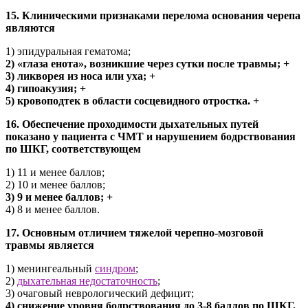
15. Клиническими признаками перелома основания черепа
являются
1) эпидуральная гематома;
2) «глаза енота», возникшие через сутки после травмы; +
3) ликворея из носа или уха; +
4) гипоакузия; +
5) кровоподтек в области сосцевидного отростка. +
16. Обеспечение проходимости дыхательных путей
показано у пациента с ЧМТ и нарушением бодрствования
по ШКГ, соответствующем
1) 11 и менее баллов;
2) 10 и менее баллов;
3) 9 и менее баллов; +
4) 8 и менее баллов.
17. Основным отличием тяжелой черепно-мозговой
травмы является
1) менингеальный
синдром
;
2)
дыхательная недостаточность
;
3) очаговый неврологический дефицит;
4) снижение уровня бодрствования до 3-8 баллов по ШКГ.