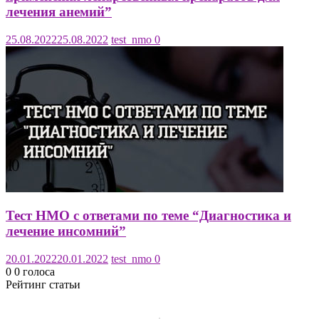
лечения анемий”
25.08.2022
25.08.2022
test_nmo
0
Тест НМО с ответами по теме “Диагностика и
лечение инсомний”
20.01.2022
20.01.2022
test_nmo
0
0
0
голоса
Рейтинг статьи