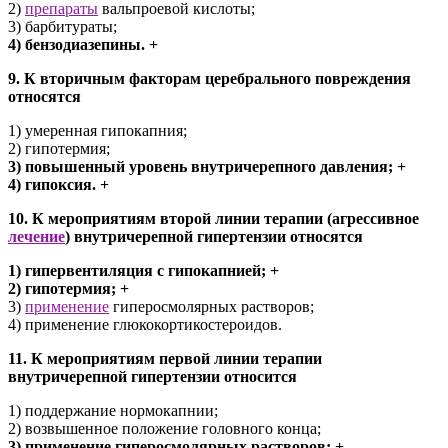
2)
препараты
вальпроевой кислоты;
3) барбитураты;
4) бензодиазепины. +
9. К вторичным факторам церебрального повреждения
относятся
1) умеренная гипокапния;
2) гипотермия;
3) повышенный уровень внутричерепного давления; +
4) гипоксия. +
10. К мероприятиям второй линии терапии (агрессивное
лечение
) внутричерепной гипертензии относятся
1) гипервентиляция с гипокапнией; +
2) гипотермия; +
3)
применение
гиперосмолярных растворов;
4) применение глюкокортикостероидов.
11. К мероприятиям первой линии терапии
внутричерепной гипертензии относится
1) поддержание нормокапнии;
2) возвышенное положение головного конца;
3) применение гиперосмолярных растворов; +