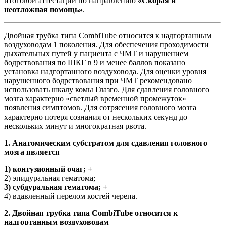
итоговой аттестации по направлению
«Скорая и
неотложная помощь»
.
Двойная трубка типа CombiTube относится к надгортанным
воздуховодам 1 поколения. Для обеспечения проходимости
дыхательных путей у пациента с ЧМТ и нарушением
бодрствования по ШКГ в 9 и менее баллов показано
установка надгортанного воздуховода. Для оценки уровня
нарушенного бодрствования при ЧМТ рекомендовано
использовать шкалу комы Глазго. Для сдавления головного
мозга характерно «светлый временной промежуток»
появления симптомов. Для сотрясения головного мозга
характерно потеря сознания от нескольких секунд до
нескольких минут и многократная рвота.
1. Анатомическим субстратом для сдавления головного
мозга является
1) контузионный очаг; +
2) эпидуральная гематома;
3) субдуральная гематома; +
4) вдавленный перелом костей черепа.
2. Двойная трубка типа CombiTube относится к
надгортанным воздуховодам