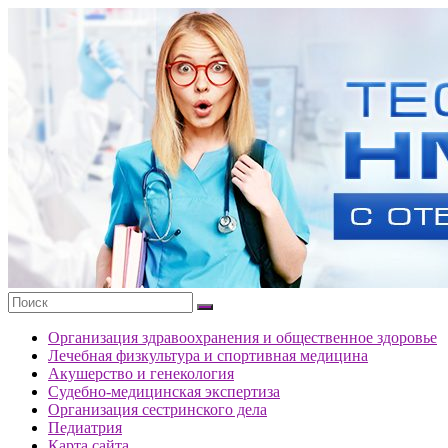
Перейти
к
Тесты
содержимому
портала
НМО
с
ответами
Организация здравоохранения и общественное здоровье
Лечебная физкультура и спортивная медицина
Акушерство и генекология
Судебно-медицинская экспертиза
Организация сестринского дела
Педиатрия
Карта сайта