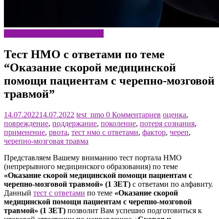
Скорая и неотложная помощь
Тест НМО с ответами по теме
“Оказание скорой медицинской
помощи пациентам с черепно-мозговой
травмой”
14.07.2022
14.07.2022
test_nmo
0 Комментариев
оценка
,
повреждение
,
поддержание
,
поколение
,
потеря сознания
,
применение
,
рвота
,
тест нмо с ответами
,
фактор
,
череп
,
черепно-мозговая травма
Представляем Вашему вниманию тест портала НМО
(непрерывного медицинского образования) по теме
«Оказание скорой медицинской помощи пациентам с
черепно-мозговой травмой» (1 ЗЕТ)
с ответами по алфавиту.
Данный
тест с ответами
по теме
«Оказание скорой
медицинской помощи пациентам с черепно-мозговой
травмой» (1 ЗЕТ)
позволит Вам успешно подготовиться к