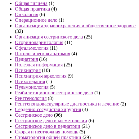
Общая гигиена
(1)
Общая практика
(4)
Онкология
(6)
Операционное дело
(1)
Организация здравоохранения и общественное здоровье
(32)
Организация сестринского дела
(25)
Оториноларингология
(11)
Офтальмология
(11)
Патологическая анатомия
(4)
Педиатрия
(16)
Полезная информация
(25)
Психиатрия
(10)
Психиатрия-наркология
(9)
Психотерапия
(1)
Пульмонология
(5)
Реабилитационное сестринское дело
(1)
Рентгенология
(8)
Рентгенэндоваскулярные диагностика и лечение
(2)
Сердечно-сосудистая хирургия
(3)
Сестринское дело
(96)
Сестринское дело в косметологии
(6)
Сестринское дело в педиатрии
(21)
Скорая и неотложная помощь
(5)
Стоматология общей практики
(29)