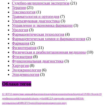
Судебно-медицинская экспертиза
(21)
Терапия
(21)
Токсикология
(1)
Травматология и ортопедия
(7)
Ультразвуковая диагностика
(3)
Управление и экономика фармации
(3)
Урология
(3)
Фармацевтическая технология
(4)
Фармацевтическая химия и фармакогнозия
(2)
Фармация
(2)
Физиотерапия
(11)
Физическая и реабилитационная медицина
(10)
Фтизиатрия
(8)
Функциональная диагностика
(3)
Хирургия
(8)
Эндокринология
(6)
Эпидемиология
(3)
Облако тегов
12 ЗЕТ
12-типерстная кишка
alphacoronavirus
avpu
betacoronavirus
bronchiseptica
COVID-19
covid-19
детей
euroscore
falciparum
helicobacter pylori
HELLP-синдром
hr-специалист
MESH-
системы
minecraft
MRGFUS
penicillium
pneumonia
provox
re-entry
тест нмо с ответами тест нмо с ответами тест нмо с ответами