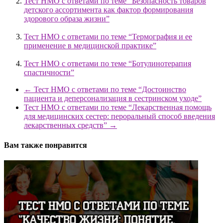
Тест НМО с ответами по теме “Безопасность товаров
детского ассортимента как фактор формирования
здорового образа жизни”
Тест НМО с ответами по теме “Термография и ее
применение в медицинской практике”
Тест НМО с ответами по теме “Ботулинотерапия
спастичности”
←
Тест НМО с ответами по теме “Достоинство
пациента и деперсонализация в сестринском уходе”
Тест НМО с ответами по теме “Лекарственная помощь
для медицинских сестер: пероральный способ введения
лекарственных средств”
→
Вам также понравится