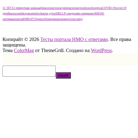
12 ЗЕТ
12-типерстная кишка
alphacoronavirus
avpu
betacoronavirus
bronchiseptica
COVID-19
covid-19
детей
euroscore
falciparum
helicobacter pylori
HELLP-синдром
hr-специалист
MESH-
системы
minecraft
MRGFUS
penicillium
pneumonia
provox
re-entry
тест нмо с ответами тест нмо с ответами тест нмо с ответами
Копирайт © 2026
Тесты портала НМО с ответами
. Все права
защищены.
Тема
ColorMag
от ThemeGrill. Создано на
WordPress
.
Insert