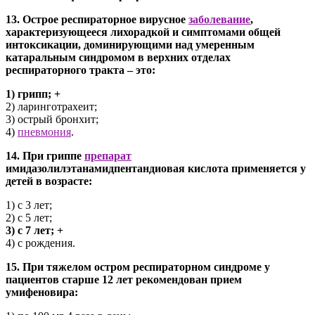
13. Острое респираторное вирусное
заболевание
,
характеризующееся лихорадкой и симптомами общей
интоксикации, доминирующими над умеренным
катаральным синдромом в верхних отделах
респираторного тракта – это:
1) грипп; +
2) ларинготрахеит;
3) острый бронхит;
4)
пневмония
.
14. При гриппе
препарат
имидазолилэтанамидпентандиовая кислота применяется у
детей в возрасте:
1) с 3 лет;
2) с 5 лет;
3) с 7 лет; +
4) с рождения.
15. При тяжелом остром респираторном синдроме у
пациентов старше 12 лет рекомендован прием
умифеновира: