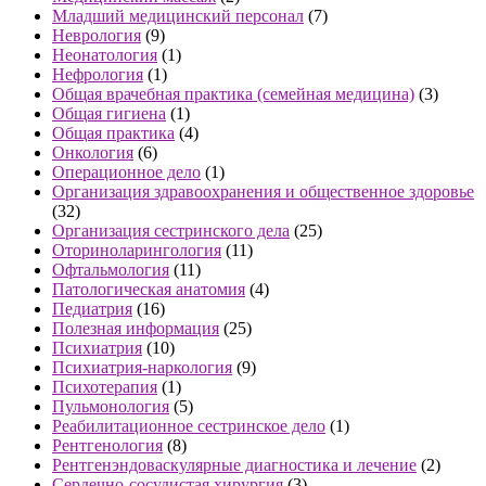
Младший медицинский персонал
(7)
Неврология
(9)
Неонатология
(1)
Нефрология
(1)
Общая врачебная практика (семейная медицина)
(3)
Общая гигиена
(1)
Общая практика
(4)
Онкология
(6)
Операционное дело
(1)
Организация здравоохранения и общественное здоровье
(32)
Организация сестринского дела
(25)
Оториноларингология
(11)
Офтальмология
(11)
Патологическая анатомия
(4)
Педиатрия
(16)
Полезная информация
(25)
Психиатрия
(10)
Психиатрия-наркология
(9)
Психотерапия
(1)
Пульмонология
(5)
Реабилитационное сестринское дело
(1)
Рентгенология
(8)
Рентгенэндоваскулярные диагностика и лечение
(2)
Сердечно-сосудистая хирургия
(3)