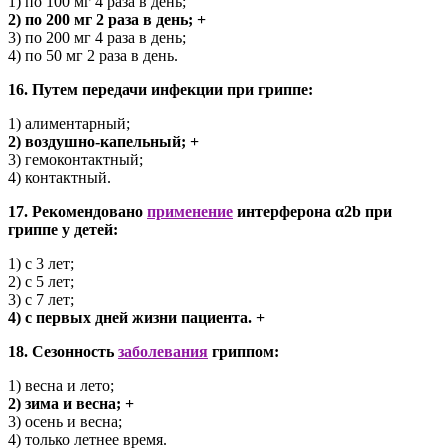
1) по 100 мг 4 раза в день;
2) по 200 мг 2 раза в день; +
3) по 200 мг 4 раза в день;
4) по 50 мг 2 раза в день.
16. Путем передачи инфекции при гриппе:
1) алиментарный;
2) воздушно-капельный; +
3) гемоконтактный;
4) контактный.
17. Рекомендовано
применение
интерферона α2b при
гриппе у детей:
1) с 3 лет;
2) с 5 лет;
3) с 7 лет;
4) с первых дней жизни пациента. +
18. Сезонность
заболевания
гриппом:
1) весна и лето;
2) зима и весна; +
3) осень и весна;
4) только летнее время.