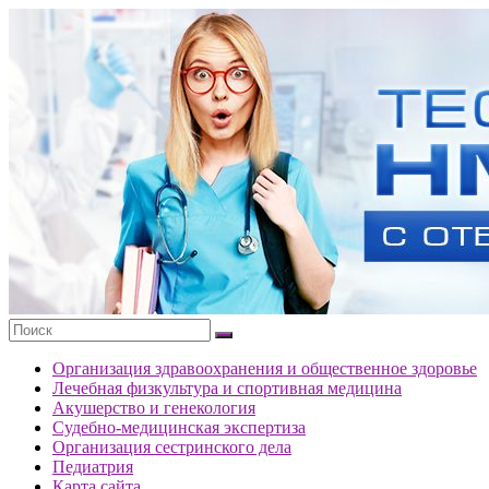
Перейти
к
Тесты
содержимому
портала
НМО
с
ответами
Организация здравоохранения и общественное здоровье
Лечебная физкультура и спортивная медицина
Акушерство и генекология
Судебно-медицинская экспертиза
Организация сестринского дела
Педиатрия
Карта сайта