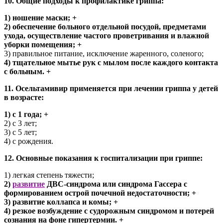
10. Общие подходы к профилактике гриппа:
1) ношение маски; +
2) обеспечение больного отдельной посудой, предметами
ухода, осуществление частого проветривания и влажной
уборки помещения; +
3) правильное питание, исключение жаренного, соленого;
4) тщательное мытье рук с мылом после каждого контакта
с больным. +
11. Осельтамивир применяется при лечении гриппа у детей
в возрасте:
1) с 1 года; +
2) с 3 лет;
3) с 5 лет;
4) с рождения.
12. Основные показания к госпитализации при гриппе:
1) легкая степень тяжести;
2)
развитие
ДВС-синдрома или синдрома Гассера с
формированием острой почечной недостаточности; +
3) развитие коллапса и комы; +
4) резкое возбуждение с судорожным синдромом и потерей
сознания на фоне гипертермии. +