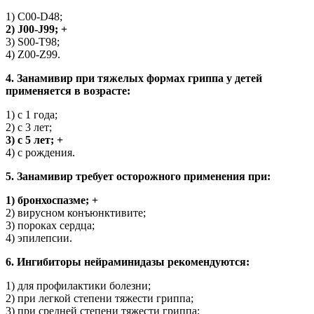
1) C00-D48;
2) J00-J99; +
3) S00-T98;
4) Z00-Z99.
4. Занамивир при тяжелых формах гриппа у детей
применяется в возрасте:
1) с 1 года;
2) с 3 лет;
3) с 5 лет; +
4) с рождения.
5. Занамивир требует осторожного применения при:
1) бронхоспазме; +
2) вирусном конъюнктивите;
3) пороках сердца;
4) эпилепсии.
6. Ингибиторы нейраминидазы рекомендуются:
1) для профилактики болезни;
2) при легкой степени тяжести гриппа;
3) при средней степени тяжести гриппа;