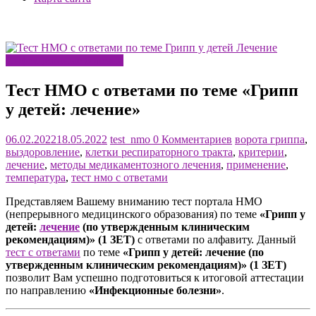
Инфекционные болезни
Тест НМО с ответами по теме «Грипп
у детей: лечение»
06.02.2022
18.05.2022
test_nmo
0 Комментариев
ворота гриппа
,
выздоровление
,
клетки респираторного тракта
,
критерии
,
лечение
,
методы медикаментозного лечения
,
применение
,
температура
,
тест нмо с ответами
Представляем Вашему вниманию тест портала НМО
(непрерывного медицинского образования) по теме
«Грипп у
детей:
лечение
(по утвержденным клиническим
рекомендациям)» (1 ЗЕТ)
с ответами по алфавиту. Данный
тест с ответами
по теме
«Грипп у детей: лечение (по
утвержденным клиническим рекомендациям)» (1 ЗЕТ)
позволит Вам успешно подготовиться к итоговой аттестации
по направлению
«Инфекционные болезни»
.