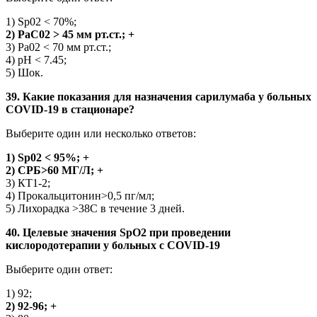
1) Sp02 < 70%;
2) РаС02 > 45 мм рт.ст.; +
3) Ра02 < 70 мм рт.ст.;
4) pH < 7.45;
5) Шок.
39. Какие показания для назначения сарилумаба у больных
COVID-19 в стационаре?
Выберите один или несколько ответов:
1) Sp02 < 95%; +
2) СРБ>60 МГ/Л; +
3) КТ1-2;
4) Прокальцитонин>0,5 пг/мл;
5) Лихорадка >38С в течение 3 дней.
40. Целевые значения SpO2 при проведении
кислородотерапии у больных с COVID-19
Выберите один ответ:
1) 92;
2) 92-96; +