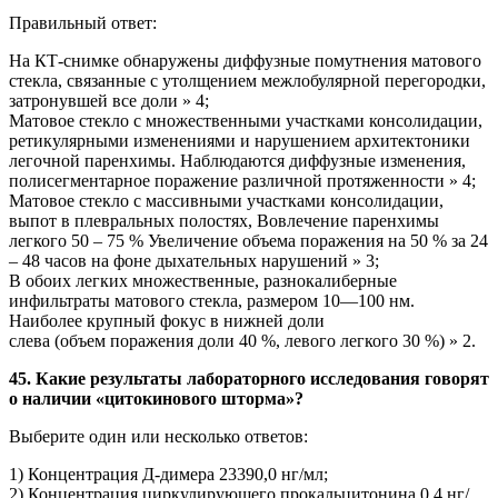
Правильный ответ:
На КТ-снимке обнаружены диффузные помутнения матового
стекла, связанные с утолщением межлобулярной перегородки,
затронувшей все доли » 4;
Матовое стекло с множественными участками консолидации,
ретикулярными изменениями и нарушением архитектоники
легочной паренхимы. Наблюдаются диффузные изменения,
полисегментарное поражение различной протяженности » 4;
Матовое стекло с массивными участками консолидации,
выпот в плевральных полостях, Вовлечение паренхимы
легкого 50 – 75 % Увеличение объема поражения на 50 % за 24
– 48 часов на фоне дыхательных нарушений » 3;
В обоих легких множественные, разнокалиберные
инфильтраты матового стекла, размером 10—100 нм.
Наиболее крупный фокус в нижней доли
слева (объем поражения доли 40 %, левого легкого 30 %) » 2.
45. Какие результаты лабораторного исследования говорят
о наличии «цитокинового шторма»?
Выберите один или несколько ответов:
1) Концентрация Д-димера 23390,0 нг/мл;
2) Концентрация циркулирующего прокальцитонина 0,4 нг/