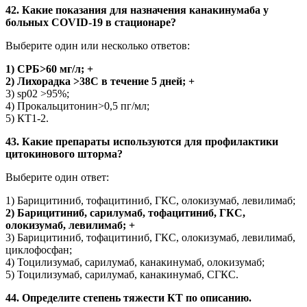
42. Какие показания для назначения канакинумаба у
больных COVID-19 в стационаре?
Выберите один или несколько ответов:
1) СРБ>60 мг/л; +
2) Лихорадка >38С в течение 5 дней; +
3) sp02 >95%;
4) Прокальцитонин>0,5 пг/мл;
5) КТ1-2.
43. Какие препараты используются для профилактики
цитокинового шторма?
Выберите один ответ:
1) Барицитиниб, тофацитиниб, ГКС, олокизумаб, левилимаб;
2) Барицитиниб, сарилумаб, тофацитиниб, ГКС,
олокизумаб, левилимаб; +
3) Барицитиниб, тофацитиниб, ГКС, олокизумаб, левилимаб,
циклофосфан;
4) Тоцилизумаб, сарилумаб, канакинумаб, олокизумаб;
5) Тоцилизумаб, сарилумаб, канакинумаб, СГКС.
44. Определите степень тяжести КТ по описанию.