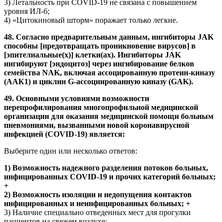
3) Летальность при COVID-19 не связана с повышением
уровня ИЛ-6;
4) «Цитокиновый шторм» поражает только легкие.
48. Согласно предварительным данным, ингибиторы JAK
способны [предотвращать проникновение вирусов] в
[эпителиальные(х)] клетки(ах). Ингибиторы JAK
ингибируют [эндоцитоз] через ингибирование белков
семейства NAK, включая ассоцированную протеин-киназу
(ААК1) и циклин G-ассоциированную киназу (GAK).
49. Основными условиями возможности
перепрофилирования многопрофильной медицинской
организации для оказания медицинской помощи больным
пневмониями, вызванными новой коронавирусной
инфекцией (COVID-19) является:
Выберите один или несколько ответов:
1) Возможность надежного разделения потоков больных,
инфицированных COVID-19 и прочих категорий больных;
+
2) Возможность изоляции и недопущения контактов
инфицированных и неинфицированных больных; +
3) Наличие специально отведенных мест для прогулки
пациентов на свежем воздухе;