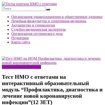
Перейти
к
Тесты
содержимому
портала
Организация здравоохранения и общественное здоровье
НМО
Лечебная физкультура и спортивная медицина
с
Акушерство и генекология
ответами
Судебно-медицинская экспертиза
Организация сестринского дела
Педиатрия
Карта сайта
Инфекционные болезни
Тест НМО с ответами на
интерактивный образовательный
модуль “Профилактика, диагностика и
лечение новой коронавирусной
инфекции”(12 ЗЕТ)