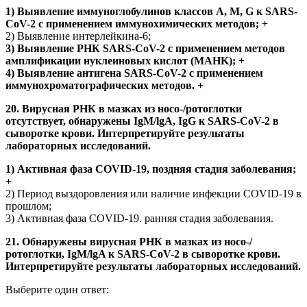
1) Выявление иммуноглобулинов классов А, М, G к SARS-
CoV-2 с применением иммунохимических методов; +
2) Выявление интерлейкина-6;
3) Выявление РНК SARS-CoV-2 с применением методов
амплификации нуклеиновых кислот (MAHK); +
4) Выявление антигена SARS-CoV-2 с применением
иммунохроматографических методов. +
20. Вирусная РНК в мазках из носо-/ротоглотки
отсутствует, обнаружены IgM/lgA, IgG к SARS-CoV-2 в
сыворотке крови. Интерпретируйте результаты
лабораторных исследований.
1) Активная фаза COVID-19, поздняя стадия заболевания;
+
2) Период выздоровления или наличие инфекции COVID-19 в
прошлом;
3) Активная фаза COVID-19. ранняя стадия заболевания.
21. Обнаружены вирусная РНК в мазках из носо-/
ротоглотки, IgM/lgA к SARS-CoV-2 в сыворотке крови.
Интерпретируйте результаты лабораторных исследований.
Выберите один ответ: