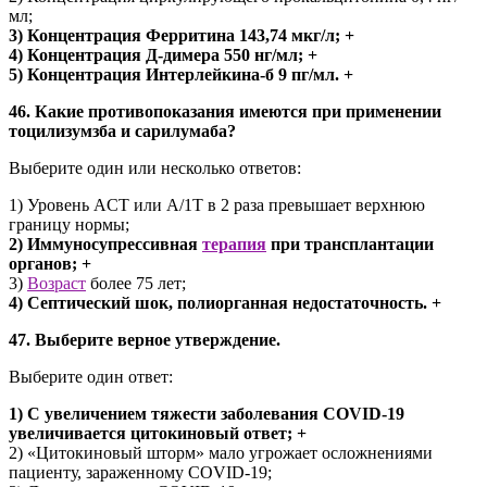
мл;
3) Концентрация Ферритина 143,74 мкг/л; +
4) Концентрация Д-димера 550 нг/мл; +
5) Концентрация Интерлейкина-б 9 пг/мл. +
46. Какие противопоказания имеются при применении
тоцилизумзба и сарилумаба?
Выберите один или несколько ответов:
1) Уровень ACT или А/1Т в 2 раза превышает верхнюю
границу нормы;
2) Иммуносупрессивная
терапия
при трансплантации
органов; +
3)
Возраст
более 75 лет;
4) Септический шок, полиорганная недостаточность. +
47. Выберите верное утверждение.
Выберите один ответ:
1) С увеличением тяжести заболевания COVID-19
увеличивается цитокиновый ответ; +
2) «Цитокиновый шторм» мало угрожает осложнениями
пациенту, зараженному COVID-19;