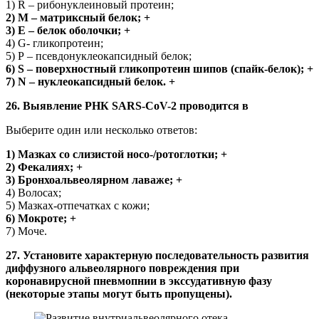
1) R – рибонуклеиновый протеин;
2) М – матриксный белок; +
3) Е – белок оболочки; +
4) G- гликопротеин;
5) Р – псевдонуклеокапсидный белок;
6) S – поверхностный гликопротеин шипов (спайк-белок); +
7) N – нуклеокапсидный белок. +
26. Выявление РНК SARS-CoV-2 проводится в
Выберите один или несколько ответов:
1) Мазках со слизистой носо-/ротоглотки; +
2) Фекалиях; +
3) Бронхоальвеолярном лаваже; +
4) Волосах;
5) Мазках-отпечатках с кожи;
6) Мокроте; +
7) Моче.
27. Установите характерную последовательность развития
диффузного альвеолярного повреждения при
коронавирусной пневмопнии в экссудативную фазу
(некоторые этапы могут быть пропущены).