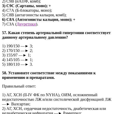
2) С9В (иАПФ, комб);
3) С9С (Сартаны, моно); +
4) С7А (Б-блокаторы, моно);
5) С8В (антагонисты кальция, комб);
6) С8А (Антогонисты кальция, моно); +
7) СЗА (
Диуретики
).
57. Какая степень артериальной гипертонии соответствует
данному артериальному давлению?
1) 190/150 —► 3;
2) 170/150 —► 2;
3) 155/97 —► 1;
4) 145/105 —► 1;
5) 180/110 —► 3.
58. Установите соответствие между показаниями к
применению и препаратами.
Правильный ответ:
1) АГ, ХСН (II-IV ФК по NYHA), ОИМ, осложненный
недостаточностью ЛЖ и/или систолической дисфункцией ЛЖ
—► Валсартан;
2) АГ, ХСН, сердечная недостаточность, диабетическая или
недиабетическая нефропатия —► Рамиприл;