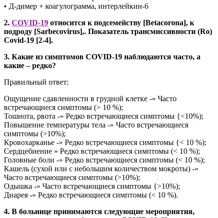
• Д-димер + коагулограмма, интерлейкин-6
2.
COVID-19
относится к подсемейству [Betacorona], к
подроду [Sarbecovirus],. Показатель трансмиссивности (Ro)
Covid-19 [2-4].
3. Какие из симптомов COVID-19 наблюдаются часто, а
какие – редко?
Правильный ответ:
Ощущение сдавленности в грудной клетке -» Часто
встречающиеся симптомы (> 10 %);
Тошнота, рвота -» Редко встречающиеся симптомы {<10%);
Повышение температуры тела -» Часто встречающиеся
симптомы (>10%);
Кровохарканье -» Редко встречающиеся симптомы {< 10 %);
Сердцебиение » Редко встречающиеся симптомы (< 10 %);
Головные боли -» Редко встречающиеся симптомы (< 10 %);
Кашель (сухой или с небольшим количеством мокроты) -»
Часто встречающиеся симптомы (>10%);
Одышка -» Часто встречающиеся симптомы {>10%);
Диарея -» Редко встречающиеся симптомы (< 10 %).
4. В больнице принимаются следующие мероприятия,