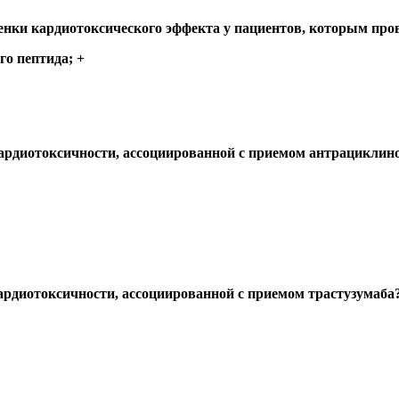
ценки кардиотоксического эффекта у пациентов, которым пр
го пептида; +
ардиотоксичности, ассоциированной с приемом антрациклино
ардиотоксичности, ассоциированной с приемом трастузумаба