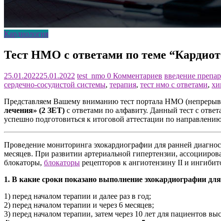
Кардиология
Тест НМО с ответами по теме “Кардиот
25.01.2022
25.01.2022
test_nmo
0 Комментариев
введение препар
сердечно-сосудистой системы
,
терапия
,
тест нмо с ответами
,
хи
Представляем Вашему вниманию тест портала НМО (непрерывн
лечения» (2 ЗЕТ)
с ответами по алфавиту. Данный тест с отве
успешно подготовиться к итоговой аттестации по направлени
Проведение мониторинга эхокардиографии для ранней диагности
месяцев. При развитии артериальной гипертензии, ассоцииров
блокаторы,
блокаторы
рецепторов к ангиотензину II и ингиби
1. В какие сроки показано выполнение эхокардиографии дл
1) перед началом терапии и далее раз в год;
2) перед началом терапии и через 6 месяцев;
3) перед началом терапии, затем через 10 лет для пациентов в