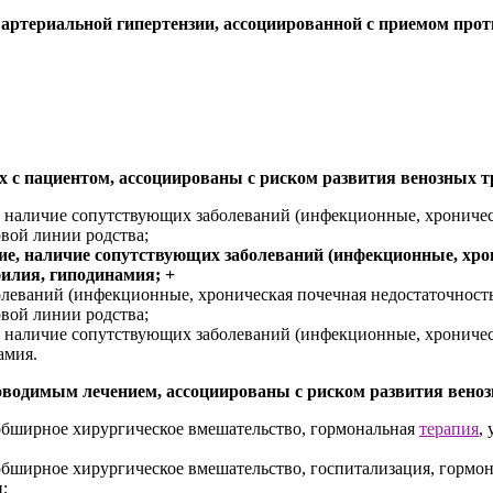
 артериальной гипертензии, ассоциированной с приемом про
ых с пациентом, ассоциированы с риском развития венозных
, наличие сопутствующих заболеваний (инфекционные, хроническ
вой линии родства;
ие, наличие сопутствующих заболеваний (инфекционные, хрон
илия, гиподинамия; +
леваний (инфекционные, хроническая почечная недостаточность,
вой линии родства;
, наличие сопутствующих заболеваний (инфекционные, хроническ
амия.
роводимым лечением, ассоциированы с риском развития вен
обширное хирургическое вмешательство, гормональная
терапия
,
бширное хирургическое вмешательство, госпитализация, гормон
;