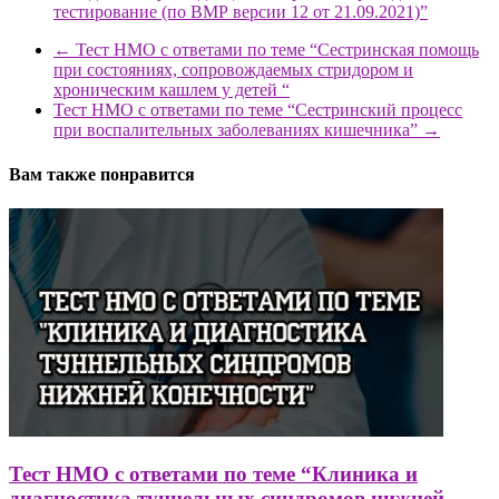
тестирование (по ВМР версии 12 от 21.09.2021)”
←
Тест НМО с ответами по теме “Сестринская помощь
при состояниях, сопровождаемых стридором и
хроническим кашлем у детей “
Тест НМО с ответами по теме “Сестринский процесс
при воспалительных заболеваниях кишечника”
→
Вам также понравится
Тест НМО с ответами по теме “Клиника и
диагностика туннельных синдромов нижней