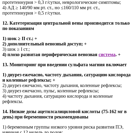
протетеинурия > 0,3 г/сутки, неврологические симптомы;
4) АД ≥ 140/90 мм рт. ст., но ≤160/110 мм рт. ст.,
протетеинурия > 0,5 г/сутки.
12. Катетеризация центральной вены производится только
по показаниям
1) шок ≥ II ст.; +
2) дополнительный венозный доступ; +
3) шок ≥ I ст.;
4) плохо развитая периферическая венозная
система
. +
13. Мониторинг при введении сульфата магния включает
1) диурез ежечасно, частоту дыхания, сатурацию кислорода
и коленные рефлексы; +
2) диурез ежечасно, частоту дыхания, коленные рефлексы;
3) диурез ежечасно, пульс, коленные рефлексы;
4) частоту дыхания, сатурацию кислорода и коленные
рефлексы.
14. Низкие дозы ацетилсалициловой кислоты (75-162 мг в
день) при беременности рекомендованы
1) беременным группы низкого уровня риска развития ПЭ,
начиная с 12 недель до родов;