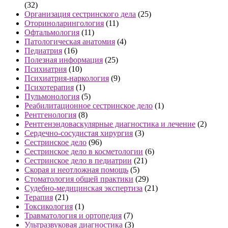
(32)
Организация сестринского дела
(25)
Оториноларингология
(11)
Офтальмология
(11)
Патологическая анатомия
(4)
Педиатрия
(16)
Полезная информация
(25)
Психиатрия
(10)
Психиатрия-наркология
(9)
Психотерапия
(1)
Пульмонология
(5)
Реабилитационное сестринское дело
(1)
Рентгенология
(8)
Рентгенэндоваскулярные диагностика и лечение
(2)
Сердечно-сосудистая хирургия
(3)
Сестринское дело
(96)
Сестринское дело в косметологии
(6)
Сестринское дело в педиатрии
(21)
Скорая и неотложная помощь
(5)
Стоматология общей практики
(29)
Судебно-медицинская экспертиза
(21)
Терапия
(21)
Токсикология
(1)
Травматология и ортопедия
(7)
Ультразвуковая диагностика
(3)