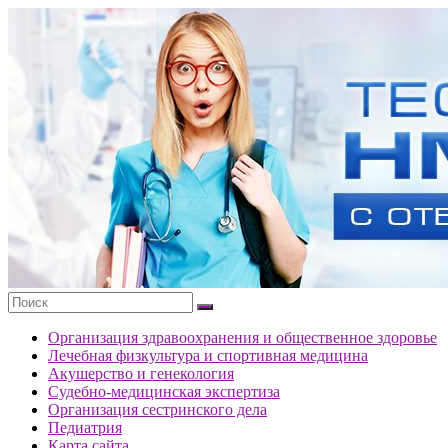
Перейти
к
Тесты
содержимому
портала
НМО
с
ответами
Организация здравоохранения и общественное здоровье
Лечебная физкультура и спортивная медицина
Акушерство и генекология
Судебно-медицинская экспертиза
Организация сестринского дела
Педиатрия
Карта сайта