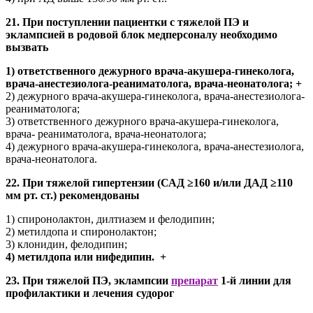
21. При поступлении пациентки с тяжелой ПЭ и
эклампсией в родовой блок медперсоналу необходимо
вызвать
1) ответственного дежурного врача-акушера-гинеколога,
врача-анестезиолога-реаниматолога, врача-неонатолога; +
2) дежурного врача-акушера-гинеколога, врача-анестезиолога-
реаниматолога;
3) ответственного дежурного врача-акушера-гинеколога,
врача- реаниматолога, врача-неонатолога;
4) дежурного врача-акушера-гинеколога, врача-анестезиолога,
врача-неонатолога.
22. При тяжелой гипертензии (САД ≥160 и/или ДАД ≥110
мм рт. ст.) рекомендованы
1) спиронолактон, дилтиазем и фелодипин;
2) метилдопа и спиронолактон;
3) клонидин, фелодипин;
4) метилдопа или нифедипин. +
23. При тяжелой ПЭ, эклампсии
препарат
1-й линии для
профилактики и лечения судорог