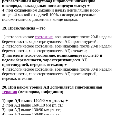
ротоглоточный воздуховод и провести ингаляцию
кислорода, накладывая носо-лицевую маску; +
4) при сохраненном дыхании начать вентиляцию носо-
лицевой маской с подачей 100% кислорода в режиме
положительного давления в конце выдоха.
19. Преэклампсия – это
1) патологическое
состояние
, возникающее после 20-й недели
беременности, характеризующееся АГ, протеинурией;
2) патологическое состояние, возникающее после 20-й недели
беременности, характеризующееся АГ, отеками;
3) патологическое состояние, возникающее после 20-й
недели беременности, характеризующееся АГ,
протеинурией, нередко, отеками; +
4) патологическое состояние, возникающее после 30-й недели
беременности, характеризующееся АГ, протеинурией,
нередко, отеками.
20. При каком уровне АД дополняется гипотензивная
терапия
(метилдопа, нифедипин)
1) при АД выше 140/90 мм рт. ст.; +
2) при АД выше 160/110 мм рт. ст.;
3) при АД выше 130/90 мм рт. ст.;
4) при АД выше 150/90 мм рт. ст..