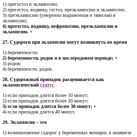
1) прегестоз и эклампсию;
2) прегестоз, водянку, гестоз, преэклампсию и эклампсию;
3) преэклампсию (умеренно выраженная и тяжелая) и
эклампсию;
4) прегестоз, водянку, нефропатию, преэклампсию и
эклампсию. +
27. Судороги при эклампсии могут возникнуть во время
1) беременности;
2) беременности, родов и в послеродовом периоде; +
3) родов;
4) беременности, родов.
28. Судорожный припадок расценивается как
эклампсический
статус
1) если припадок длится более 10 минут;
2) если припадок длится более 20 минут;
3) если припадок длится более 30 минут; +
4) если припадок длится 40 минут.
29. Эклампсия – это
1) возникновение судорог у беременных женщин, в анамнезе