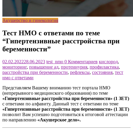
Акушерство и гинекология
Тест НМО с ответами по теме
“Гипертензивные расстройства при
беременности”
02.02.2022
28.06.2023
test_nmo
0 Комментариев
кислород
,
мониторинг
,
повышение ад
,
протеинурия
,
профилактика
,
расстройства при беременности
,
рефлексы
,
состояния
,
тест
нмо с ответами
Представляем Вашему вниманию тест портала НМО
(непрерывного медицинского образования) по теме
«Гипертензивные расстройства при беременности» (1 ЗЕТ)
с ответами по алфавиту. Данный тест с ответами по теме
«Гипертензивные расстройства при беременности» (1 ЗЕТ)
позволит Вам успешно подготовиться к итоговой аттестации
по направлению
«Акушерское дело».