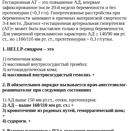
Гестационная АГ – это повышение АД, впервые
зафиксированное после 20-й недели беременности и без
протеинурии (<0,3 г/л). Гипертензивные расстройства при
беременности занимают в причинах материнской смертности
3-4 место. Диагноз «гестационная артериальная гипертензия
(АГ)» может быть выставлен только в период беременности.
Для умеренной преэклампсии характерно АД ≥ 140/90 мм рт.
ст., но ≤160/110 мм рт. ст., протетеинурия > 0,3 г/сутки.
1. HELLP-синдром – это
1) печеночная кома;
2) массивный внутрисосудистый тромбоз;
3) кетоацидотическая кома;
4) массивный внутрисосудистый гемолиз. +
2. В обязательном порядке вызывается врач-анестезиолог-
реаниматолог при следующих состояниях
1) АД выше 150 мм рт.ст., отеки, протеинурия;
2) АД – выше 160/110 мм рт. ст.; +
3) кровотечение из родовых путей, геморрагический шок;
+
4) судороги. +
3. Ведение пациентки с ПЭ в отделении интенсивной