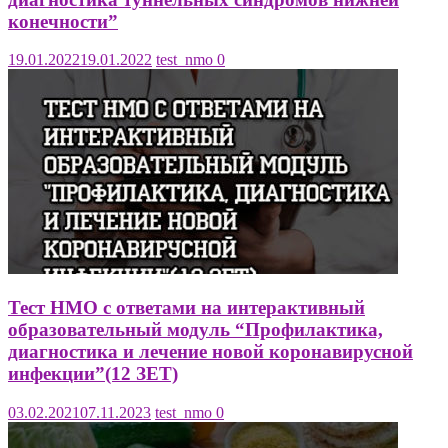
конечности”
19.01.2022
19.01.2022
test_nmo
0
Тест НМО с ответами на интерактивный
образовательный модуль “Профилактика,
диагностика и лечение новой коронавирусной
инфекции”(12 ЗЕТ)
03.02.2021
07.11.2023
test_nmo
0