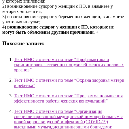
у которых эпилепсия;
2) возникновение судорог у женщин с ПЭ, в анамнезе у
которых эпилепсия;
3) возникновение судорог у беременных женщин, в анамнезе
у которых инсульт;
4) возникновение судорог у женщин с ПЭ, которые не
могут быть объяснены другими причинами. +
Похожие записи:
Тест НМО с ответами по теме “Профилактика и
скрининг злокачественных опухолей женских половых
органов”
Тест НМО с ответами по теме “Охрана здоровья матери
и ребенка”
Тест НМО с ответами по теме “Программа повышения
эффективности работы женских консультаций”
Тест НМО с ответами по теме “Организация
специализированной медицинской помощи больным с
новой коронавирусной инфекцией (COVID-19)
выездными мультидисциплинарными бригадами: