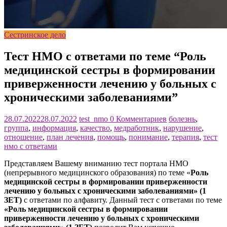
Сестринское дело
Тест НМО с ответами по теме “Роль
медицинской сестры в формировании
приверженности лечению у больных с
хроническими заболеваниями”
28.07.2022
28.07.2022
test_nmo
0 Комментариев
болезнь
,
группа
,
информация
,
качество
,
медработник
,
нарушение
,
отношение
,
план лечения
,
помощь
,
понимание
,
терапия
,
тест
нмо с ответами
Представляем Вашему вниманию тест портала НМО
(непрерывного медицинского образования) по теме «
Роль
медицинской сестры в формировании приверженности
лечению у больных с хроническими заболеваниями» (1
ЗЕТ)
с ответами по алфавиту. Данный тест с ответами по теме
«Роль медицинской сестры в формировании
приверженности лечению у больных с хроническими