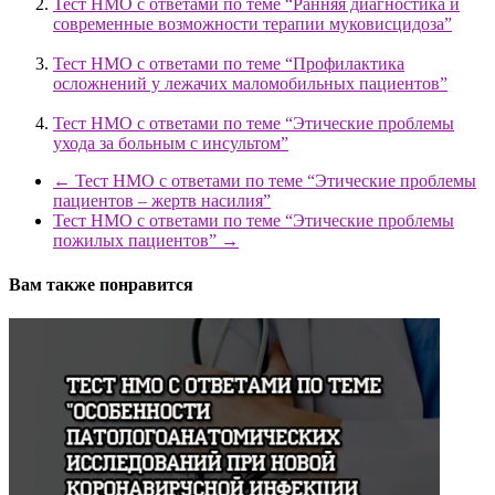
Тест НМО с ответами по теме “Ранняя диагностика и
современные возможности терапии муковисцидоза”
Тест НМО с ответами по теме “Профилактика
осложнений у лежачих маломобильных пациентов”
Тест НМО с ответами по теме “Этические проблемы
ухода за больным с инсультом”
←
Тест НМО с ответами по теме “Этические проблемы
пациентов – жертв насилия”
Тест НМО с ответами по теме “Этические проблемы
пожилых пациентов”
→
Вам также понравится