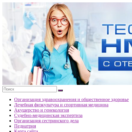
Перейти
к
Тесты
содержимому
портала
НМО
с
ответами
Организация здравоохранения и общественное здоровье
Лечебная физкультура и спортивная медицина
Акушерство и генекология
Судебно-медицинская экспертиза
Организация сестринского дела
Педиатрия
Карта сайта