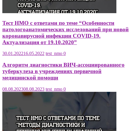
Тест НМО с ответами по теме “Особенности
патологоанатомических исследований при новой
коронавирусной инфекции COVID-19.
Актуализация от 19.10.2020”
30.01.2022
16.05.2022
test_nmo
0
Алгоритм диагностики ВИЧ-ассоциированного
туберкулеза в учреждениях первичной
медицинской помощи
08.08.2023
08.08.2023
test_nmo
0