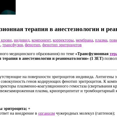
зионная терапия в анестезиологии и ре
 крови
,
индивид
,
компонент
,
корректоры
,
мембрана
,
плазма
,
пов
а
,
трансфузия
,
фенотип
,
фенотип эритроцитов
ого медицинского образования) по теме
«Трансфузионная
тер
 терапия в анестезиологии и реаниматологии» (1 ЗЕТ)
позвол
утствующие на поверхности эритроцитов индивида. Антигены 
 совокупность генов кодирующих фенотип эритроцитов. К компо
ректоры плазменно-коагуляционного гемостаза (свертывания к
 свежезамороженная плазма, криопреципитат и тромбоцитарный 
ы эритроцита; +
ответ на внедрение в
организм
чужеродных молекул (гаптенов);