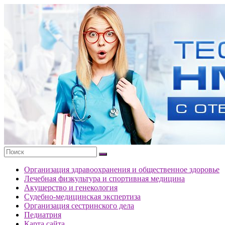
Перейти
к
Тесты
содержимому
портала
НМО
с
ответами
Организация здравоохранения и общественное здоровье
Лечебная физкультура и спортивная медицина
Акушерство и генекология
Судебно-медицинская экспертиза
Организация сестринского дела
Педиатрия
Карта сайта