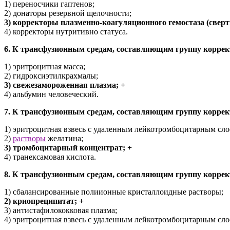
1) переносчики гаптенов;
2) донаторы резервной щелочности;
3) корректоры плазменно-коагуляционного гемостаза (свер
4) корректоры нутритивно статуса.
6. К трансфузионным средам, составляющим группу коррект
1) эритроцитная масса;
2) гидроксиэтилкрахмалы;
3) свежезамороженная плазма; +
4) альбумин человеческий.
7. К трансфузионным средам, составляющим группу коррект
1) эритроцитная взвесь с удаленным лейкотромбоцитарным сло
2)
растворы
желатина;
3) тромбоцитарный концентрат; +
4) транексамовая кислота.
8. К трансфузионным средам, составляющим группу коррект
1) сбалансированные полиионные кристаллоидные растворы;
2) криопреципитат; +
3) антистафилококковая плазма;
4) эритроцитная взвесь с удаленным лейкотромбоцитарным сло