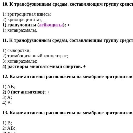
10. К трансфузионным средам, составляющим группу средс
1) эритроцитная взвесь;
2) криопреципитат;
1) гранулоциты (
лейкоциты
); +
1) хетакрахмалы.
11. К трансфузионным средам, составляющим группу средс
1) сыворотки;
2) тромбоцитарный концентрат;
3) хетакрахмалы;
4) растворы многоатомный спиртов. +
12. Какие антигены расположены на мембране эритроцитов
1) AB;
2) 0 (нет антигенов); +
3) A;
4) B.
13. Какие антигены расположены на мембране эритроцитов
1) B;
2) AB;