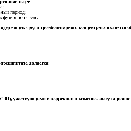
реципиента; +
е;
ьный период;
нсфузионной среде.
содержащих сред и тромбоцитарного концентрата является об
опреципитата является
СЗП), участвующими в коррекции плазменно-коагуляционног