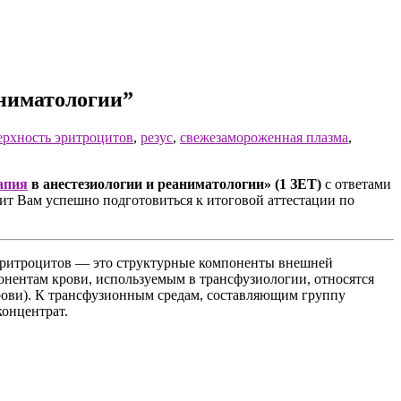
аниматологии”
ерхность эритроцитов
,
резус
,
свежезамороженная плазма
,
апия
в анестезиологии и реаниматологии» (1 ЗЕТ)
с ответами
ит Вам успешно подготовиться к итоговой аттестации по
эритроцитов — это структурные компоненты внешней
нентам крови, используемым в трансфузиологии, относятся
рови). К трансфузионным средам, составляющим группу
концентрат.