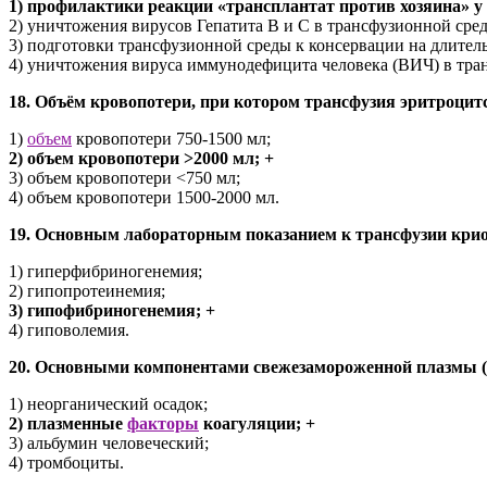
1) профилактики реакции «трансплантат против хозяина» у 
2) уничтожения вирусов Гепатита B и С в трансфузионной сред
3) подготовки трансфузионной среды к консервации на длител
4) уничтожения вируса иммунодефицита человека (ВИЧ) в тра
18. Объём кровопотери, при котором трансфузия эритроцит
1)
объем
кровопотери 750-1500 мл;
2) объем кровопотери >2000 мл; +
3) объем кровопотери <750 мл;
4) объем кровопотери 1500-2000 мл.
19. Основным лабораторным показанием к трансфузии кри
1) гиперфибриногенемия;
2) гипопротеинемия;
3) гипофибриногенемия; +
4) гиповолемия.
20. Основными компонентами свежезамороженной плазмы (
1) неорганический осадок;
2) плазменные
факторы
коагуляции; +
3) альбумин человеческий;
4) тромбоциты.