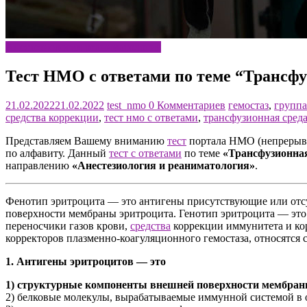
Анестезиология-реаниматология
Тест НМО с ответами по теме “Трансфу
21.02.2022
21.02.2022
test_nmo
0 Комментариев
гемостаз
,
группа
средства коррекции
,
тест нмо с ответами
,
трансфузионная сред
Представляем Вашему вниманию
тест
портала НМО (непрерывн
по алфавиту. Данный
тест с ответами
по теме
«Трансфузионная
направлению
«Анестезиология и реаниматология»
.
Фенотип эритроцита — это антигены присутствующие или отс
поверхности мембраны эритроцита. Генотип эритроцита — это
переносчики газов крови,
средства
коррекции иммунитета и кор
корректоров плазменно-коагуляционного гемостаза, относятся
1. Антигены эритроцитов — это
1) структурные компоненты внешней поверхности мембран
2) белковые молекулы, вырабатываемые иммунной системой в 