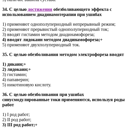
34. С целью
достижения
обезболивающего эффекта с
использованием диадинамотерапии при ушибах
1) применяют однополупериодный непрерывный режим;
2) применяют прерывистый однополупериодный ток;
3) вводят гистамин методом диадинамофореза;
4) вводят лидокаин методом диадинамофореза;+
5) применяют двухполупериодный ток.
35. С целью обезболивания методом электрофореза вводят
1) дикаин;+
2) лидокаин;+
3) гистамин;
4) папаверин;
5) никотиновую кислоту.
36. С целью обезболивания при ушибах
синусмодулированные токи применяются, используя роды
работ
1) I род работ;
2) II род работ;
3) III род работ;+