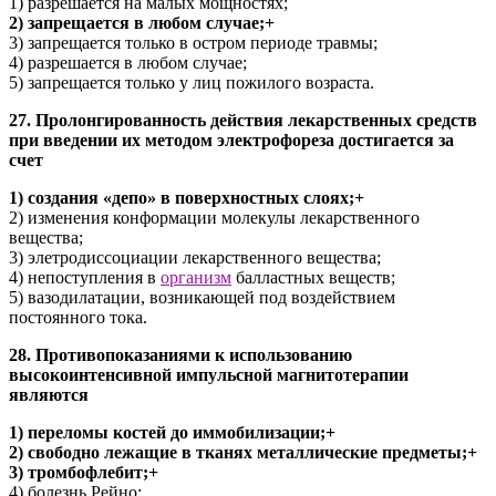
1) разрешается на малых мощностях;
2) запрещается в любом случае;+
3) запрещается только в остром периоде травмы;
4) разрешается в любом случае;
5) запрещается только у лиц пожилого возраста.
27. Пролонгированность действия лекарственных средств
при введении их методом электрофореза достигается за
счет
1) создания «депо» в поверхностных слоях;+
2) изменения конформации молекулы лекарственного
вещества;
3) элетродиссоциации лекарственного вещества;
4) непоступления в
организм
балластных веществ;
5) вазодилатации, возникающей под воздействием
постоянного тока.
28. Противопоказаниями к использованию
высокоинтенсивной импульсной магнитотерапии
являются
1) переломы костей до иммобилизации;+
2) свободно лежащие в тканях металлические предметы;+
3) тромбофлебит;+
4) болезнь Рейно;