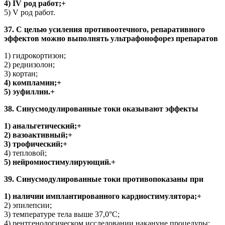
4) IV род работ;+
5) V род работ.
37. С целью усиления противоотечного, репаративного
эффектов можно выполнять ультрафонофорез препаратов
1) гидрокортизон;
2) реднизолон;
3) кортан;
4) компламин;+
5) эуфиллин.+
38. Синусмодулированные токи оказывают эффекты
1) анальгетический;+
2) вазоактивный;+
3) трофический;+
4) тепловой;
5) нейромиостимулирующий.+
39. Синусмодулированные токи противопоказаны при
1) наличии имплантированного кардиостимулятора;+
2) эпилепсии;
3) температуре тела выше 37,0°С;
4) рентгенологическом исследовании накануне процедуры;