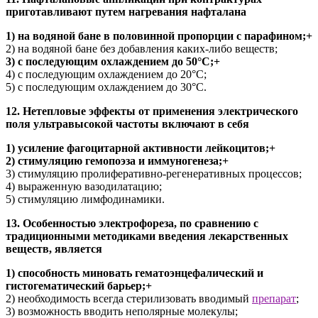
приготавливают путем нагревания нафталана
1) на водяной бане в половинной пропорции с парафином;+
2) на водяной бане без добавления каких-либо веществ;
3) с последующим охлаждением до 50°С;+
4) с последующим охлаждением до 20°С;
5) с последующим охлаждением до 30°С.
12. Нетепловые эффекты от применения электрического
поля ультравысокой частоты включают в себя
1) усиление фагоцитарной активности лейкоцитов;+
2) стимуляцию гемопоэза и иммуногенеза;+
3) стимуляцию пролиферативно-регенеративных процессов;
4) выраженную вазодилатацию;
5) стимуляцию лимфодинамики.
13. Особенностью электрофореза, по сравнению с
традиционными методиками введения лекарственных
веществ, является
1) способность миновать гематоэнцефалический и
гистогематический барьер;+
2) необходимость всегда стерилизовать вводимый
препарат
;
3) возможность вводить неполярные молекулы;