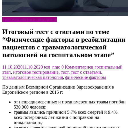
Травматология и ортопедия
Итоговый тест с ответами по теме
“Физические факторы в реабилитации
пациентов с травматологической
патологией на госпитальном этапе”
11.10.2020
11.10.2020
test_nmo
0 Комментариев
госпитальный
этап
,
итоговое тестирование
,
тест
,
тест с ответами
,
травматологическая патология
,
физические факторы
По данным Всемирной Организации Здравоохранения в
Европейском регионе в 2015 г:
от непреднамеренных и преднамеренных травм погибли
530 000 человек;
травмы явились причиной 5,7% всех смертей и 9,4%
всех потерянных лет жизни с поправкой на
инвалидность;
травмы являются ведущей причиной смерти молодых