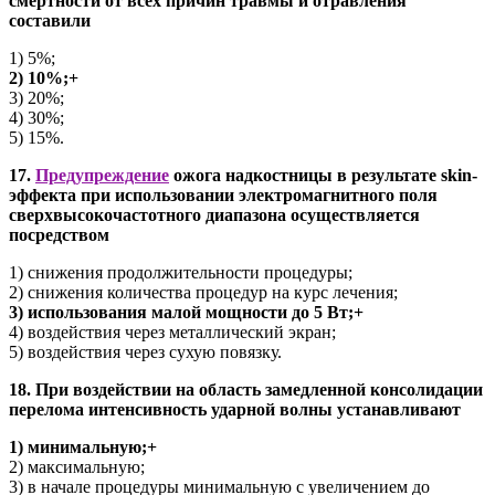
смертности от всех причин травмы и отравления
составили
1) 5%;
2) 10%;+
3) 20%;
4) 30%;
5) 15%.
17.
Предупреждение
ожога надкостницы в результате skin-
эффекта при использовании электромагнитного поля
сверхвысокочастотного диапазона осуществляется
посредством
1) снижения продолжительности процедуры;
2) снижения количества процедур на курс лечения;
3) использования малой мощности до 5 Вт;+
4) воздействия через металлический экран;
5) воздействия через сухую повязку.
18. При воздействии на область замедленной консолидации
перелома интенсивность ударной волны устанавливают
1) минимальную;+
2) максимальную;
3) в начале процедуры минимальную с увеличением до