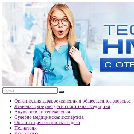
Перейти
к
Тесты
содержимому
портала
НМО
с
ответами
Организация здравоохранения и общественное здоровье
Лечебная физкультура и спортивная медицина
Акушерство и генекология
Судебно-медицинская экспертиза
Организация сестринского дела
Педиатрия
Карта сайта