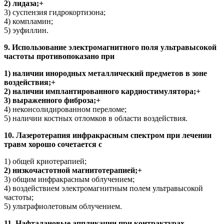
2) лидаза;+
3) суспензия гидрокортизона;
4) компламин;
5) эуфиллин.
9. Использование электромагнитного поля ультравысокой
частоты противопоказано при
1) наличии инородных металлический предметов в зоне
воздействия;+
2) наличии имплантированного кардиостимулятора;+
3) выраженного фиброза;+
4) неконсолидированном переломе;
5) наличии костных отломков в области воздействия.
10. Лазеротерапия инфракрасным спектром при лечении
травм хорошо сочетается с
1) общей криотерапией;
2) низкочастотной магнитотерапией;+
3) общим инфракрасным облучением;
4) воздействием электромагнитным полем ультравысокой
частоты;
5) ультрафиолетовым облучением.
11. Нафталановые аппликации при контрактурах