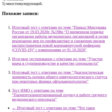
5) миостимулирующий.
Похожие записи:
Итоговый тест с ответами по теме “Приказ Минздрава
России от 19.03.2020г. №198н “О временном порядке
организации работы медицинских организаций в целях
реализации мер по профилактике и снижению рисков
распространения новой коронавирусной инфекции
(COVID-19)” с изменениями от 01.10.2020″
Итоговое тестирование с ответами по теме “Участие
врача в судопроизводстве в качестве специалиста”
Итоговый тест с ответами по теме “Диагностическая
значимость оценки общего иммунологического статуса
при некоторых формах офтальмопатологии”
Тест НМО с ответами по теме
“Пациентоориентированный подход в работе среднего
медицинского персонала”
←
Итоговый тест с ответами по теме “Что такое