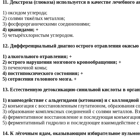
11. Декстроза (глюкоза) используется в качестве лечебного
1) оксидом углерода;
2) солями тяжёлых металлов;
3) фосфорорганическими соединениями;
4) цианидами; +
5) четырёххлористым углеродом.
12. Дифференциальный диагноз острого отравления окисью
1) алкогольного отравления; +
2) острого нарушения мозгового кровообращения; +
3) печеночной комы;
4) постгипоксического состояния; +
5) сотрясения головного мозга. +
13. Естественную детоксикацию синильной кислоты в орга
1) взаимодействие с альдегидами (кетонами) и с коллоидной
2) конъюгация с восстановленным глутатионом, образования с
3) образование комплексных соединений с солями металлов. В
4) ферментативное восстановление и последующая конъюгация 
5) ферментативный гидролиз и последующее взаимодействие с
14. К лёгочным ядам, оказывающим избирательное пульмон