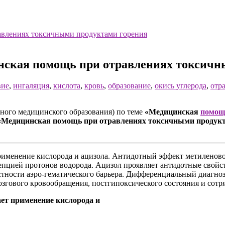
нская помощь при отравлениях токсичн
вие
,
ингаляция
,
кислота
,
кровь
,
образование
,
окись углерода
,
отр
ого медицинского образования) по теме
«Медицинская
помощ
«Медицинская помощь при отравлениях токсичными продукта
рименение кислорода и ацизола. Антидотный эффект метиленов
епцией протонов водорода. Ацизол проявляет антидотные свойст
стности аэро-гематического барьера. Дифференциальный диагноз
згового кровообращения, постгипоксического состояния и сотря
ает применение кислорода и