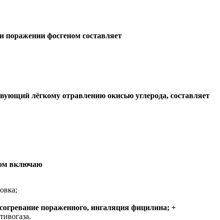
и поражении фосгеном составляет
твующий лёгкому отравлению окисью углерода, составляет
ном включаю
овка;
и согревание пораженного, ингаляция фицилина; +
тивогаза.