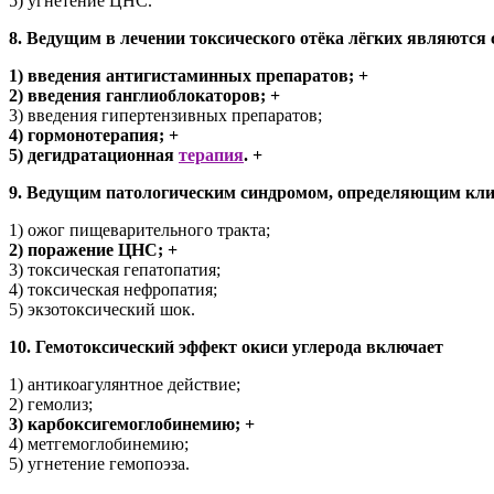
5) угнетение ЦНС.
8. Ведущим в лечении токсического отёка лёгких являютс
1) введения антигистаминных препаратов; +
2) введения ганглиоблокаторов; +
3) введения гипертензивных препаратов;
4) гормонотерапия; +
5) дегидратационная
терапия
. +
9. Ведущим патологическим синдромом, определяющим кли
1) ожог пищеварительного тракта;
2) поражение ЦНС; +
3) токсическая гепатопатия;
4) токсическая нефропатия;
5) экзотоксический шок.
10. Гемотоксический эффект окиси углерода включает
1) антикоагулянтное действие;
2) гемолиз;
3) карбоксигемоглобинемию; +
4) метгемоглобинемию;
5) угнетение гемопоэза.