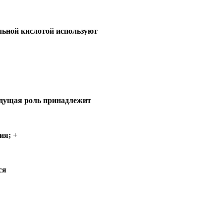
льной кислотой используют
ведущая роль принадлежит
ия; +
ся