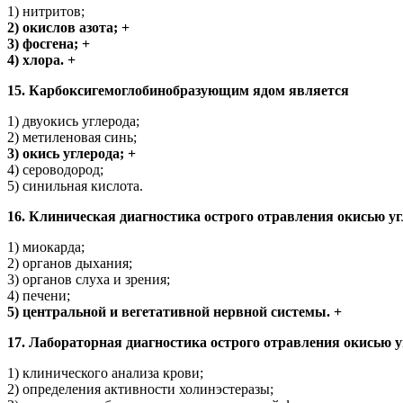
1) нитритов;
2) окислов азота; +
3) фосгена; +
4) хлора. +
15. Карбоксигемоглобинобразующим ядом является
1) двуокись углерода;
2) метиленовая синь;
3) окись углерода; +
4) сероводород;
5) синильная кислота.
16. Клиническая диагностика острого отравления окисью 
1) миокарда;
2) органов дыхания;
3) органов слуха и зрения;
4) печени;
5) центральной и вегетативной нервной системы. +
17. Лабораторная диагностика острого отравления окисью у
1) клинического анализа крови;
2) определения активности холинэстеразы;