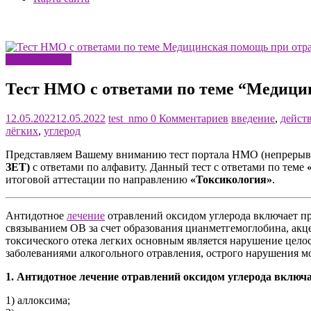
Токсикология
Тест НМО с ответами по теме “Медици
12.05.2022
12.05.2022
test_nmo
0 Комментариев
введение
,
дейст
лёгких
,
углерод
Представляем Вашему вниманию тест портала НМО (непрерывн
ЗЕТ)
с ответами по алфавиту. Данный тест с ответами по теме
итоговой аттестации по направлению
«Токсикология»
.
Антидотное
лечение
отравлений оксидом углерода включает п
связыванием ОВ за счет образования цианметгемоглобина, акц
токсического отека легких основным является нарушение цело
заболеваниями алкогольного отравления, острого нарушения мо
1. Антидотное лечение отравлений оксидом углерода включ
1) аллоксима;