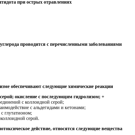
 антидота при острых отравлениях
 углерода проводится с перечисленными заболеваниями
низме обеспечивают следующие химические реакции
 серой; окисление с последующим гидролизом; +
оединений с коллоидной серой;
заимодействие с альдегидами и кетонами;
с глутатионом;
 коллоидной серой.
отоксическое действие, относятся следующие вещества