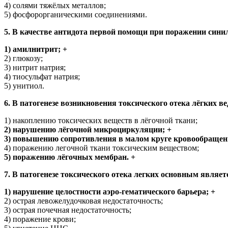
4) солями тяжёлых металлов;
5) фосфорорганическими соединениями.
5. В качестве антидота первой помощи при поражении сини
1) амилнитрит; +
2) глюкозу;
3) нитрит натрия;
4) тиосульфат натрия;
5) унитиол.
6. В патогенезе возникновения токсического отека лёгких 
1) накоплению токсических веществ в лёгочной ткани;
2) нарушению лёгочной микроциркуляции; +
3) повышению сопротивления в малом круге кровообращен
4) поражению легочной ткани токсическим веществом;
5) поражению лёгочных мембран. +
7. В патогенезе токсического отека легких основным являет
1) нарушение целостности аэро-гематического барьера; +
2) острая левожелудочковая недостаточность;
3) острая почечная недостаточность;
4) поражение крови;