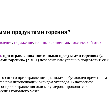
ыми продуктами горения”
авление
,
поражение
,
тест нмо с ответами
,
токсический отек
ь
при отравлениях токсичными продуктами горения» (2
ми горения» (2 ЗЕТ)
позволит Вам успешно подготовиться к
ого синего при отравлении цианидами обусловлен временным
ва при интоксикации оксидом углерода. В патогенезе
 острого отравления окисью углерода проводится с
сения головного мозга.