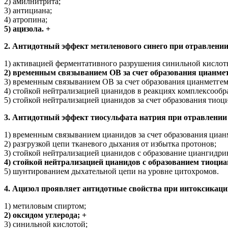
2) амилнитрита;
3) антициана;
4) атропина;
5) ацизола. +
2. Антидотный эффект метиленового синего при отравлени
1) активацией ферментативного разрушения синильной кисло
2) временным связыванием ОВ за счет образования цианмет
3) временным связыванием ОВ за счет образования цианметгем
4) стойкой нейтрализацией цианидов в реакциях комплексообр
5) стойкой нейтрализацией цианидов за счет образования тиоц
3. Антидотный эффект тиосульфата натрия при отравлении
1) временным связыванием цианидов за счет образования циан
2) разгрузкой цепи тканевого дыхания от избытка протонов;
3) стойкой нейтрализацией цианидов с образование циангидри
4) стойкой нейтрализацией цианидов с образованием тиоциа
5) шунтированием дыхательной цепи на уровне цитохромов.
4. Ацизол проявляет антидотные свойства при интоксикаци
1) метиловым спиртом;
2) оксидом углерода; +
3) синильной кислотой;