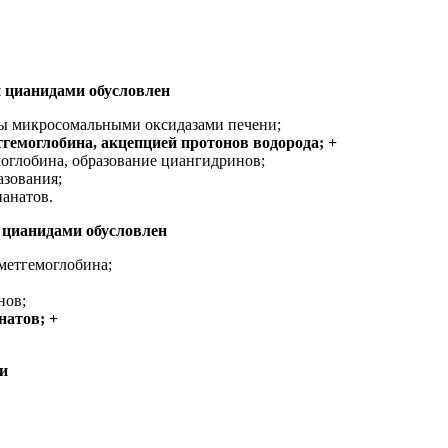
и цианидами обусловлен
ты микросомальными оксидазами печени;
гемоглобина, акцепцией протонов водорода; +
оглобина, образование циангидринов;
азования;
ианатов.
 цианидами обусловлен
метгемоглобина;
нов;
натов; +
и