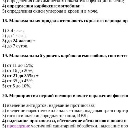
3) определения биохимических показателей функции печени;
4) определения карбоксигемоглобина; +
5) определения окиси углерода в крови и в моче.
18. Максимальная продолжительность скрытого периода пр
1) 3-4 часа;
2) до 1 часа;
3) до 24 часов; +
4) до 7 суток.
19. Максимальный уровень карбоксигемоглобина, соответс
1) от 11 до 15%;
2) от 16 до 20%;
3) от 21 до 35%; +
4) от 35 до 45%;
5) от 5 до 10%.
20. Мероприятия первой помощи в очаге поражения фосге
1) введение антидотов, надевание противогаза;
2) введение наркотических анальгетиков, щадящая транспортир
3) интенсивная кислородная терапия, ИВЛ;
4) надевание противогаза, обеспечение абсолютного покоя 
5)
проведение
частичной санитарной обработки, надевание про