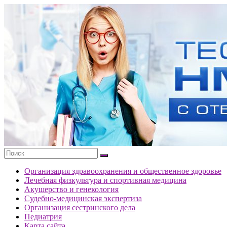
Перейти
к
Тесты
содержимому
портала
НМО
с
ответами
Организация здравоохранения и общественное здоровье
Лечебная физкультура и спортивная медицина
Акушерство и генекология
Судебно-медицинская экспертиза
Организация сестринского дела
Педиатрия
Карта сайта