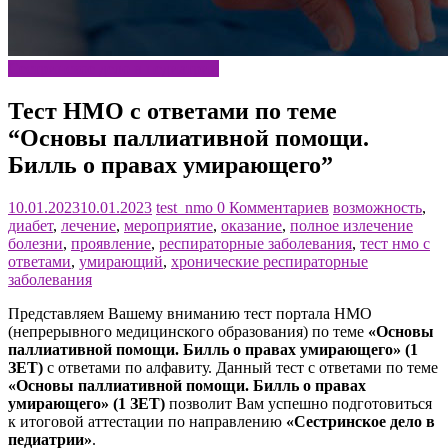
Сестринское дело в педиатрии
Тест НМО с ответами по теме
“Основы паллиативной помощи.
Билль о правах умирающего”
10.01.2023
10.01.2023
test_nmo
0 Комментариев
возможность
,
диабет
,
лечение
,
мероприятие
,
оказание
,
полное излечение
болезни
,
проявление
,
респираторные заболевания
,
тест нмо с
ответами
,
умирающий
,
хронические респираторные
заболевания
Представляем Вашему вниманию тест портала НМО
(непрерывного медицинского образования) по теме
«Основы
паллиативной помощи. Билль о правах умирающего» (1
ЗЕТ)
с ответами по алфавиту. Данный тест с ответами по теме
«Основы паллиативной помощи. Билль о правах
умирающего» (1 ЗЕТ)
позволит Вам успешно подготовиться
к итоговой аттестации по направлению
«Сестринское дело в
педиатрии»
.