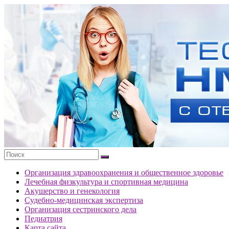
Перейти
к
Тесты
содержимому
портала
НМО
с
ответами
Организация здравоохранения и общественное здоровье
Лечебная физкультура и спортивная медицина
Акушерство и генекология
Судебно-медицинская экспертиза
Организация сестринского дела
Педиатрия
Карта сайта