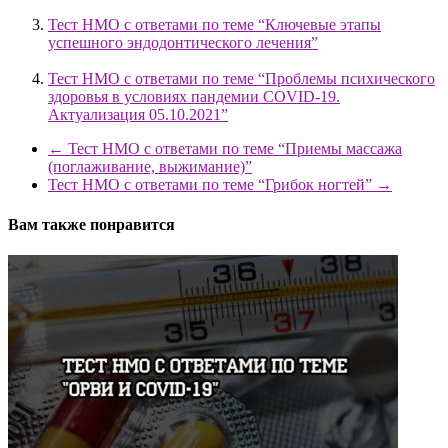
Тест НМО с ответами по теме “Ключевые этапы
успешного эндодонтического лечения”
Тест НМО с ответами по теме “Проблемы психического
здоровья в условиях пандемии COVID-19.
Актуализация 05.10.2021”
←
Тест НМО с ответами по теме “Приемы массажа
(поглаживание, выжимание)”
Тест НМО с ответами по теме “Грибок ногтей”
→
Вам также понравится