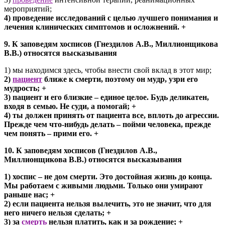
мероприятий;
4) проведение исследований с целью лучшего понимания и
лечения клинических симптомов и осложнений. +
9. К заповедям хосписов (Гнездилов А.В., Миллионщикова
В.В.) относятся высказывания
1) мы находимся здесь, чтобы внести свой вклад в этот мир;
2)
пациент
ближе к смерти, поэтому он мудр, узри его
мудрость; +
3) пациент и его близкие – единое целое. Будь деликатен,
входя в семью. Не суди, а помогай; +
4) ты должен принять от пациента все, вплоть до агрессии.
Прежде чем что-нибудь делать – пойми человека, прежде
чем понять – прими его. +
10. К заповедям хосписов (Гнездилов А.В.,
Миллионщикова В.В.) относятся высказывания
1) хоспис – не дом смерти. Это достойная жизнь до конца.
Мы работаем с живыми людьми. Только они умирают
раньше нас; +
2) если пациента нельзя вылечить, это не значит, что для
него ничего нельзя сделать; +
3) за
смерть
нельзя платить, как и за рождение; +