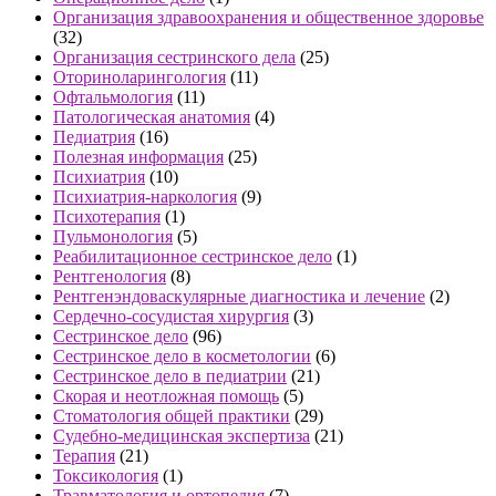
Организация здравоохранения и общественное здоровье
(32)
Организация сестринского дела
(25)
Оториноларингология
(11)
Офтальмология
(11)
Патологическая анатомия
(4)
Педиатрия
(16)
Полезная информация
(25)
Психиатрия
(10)
Психиатрия-наркология
(9)
Психотерапия
(1)
Пульмонология
(5)
Реабилитационное сестринское дело
(1)
Рентгенология
(8)
Рентгенэндоваскулярные диагностика и лечение
(2)
Сердечно-сосудистая хирургия
(3)
Сестринское дело
(96)
Сестринское дело в косметологии
(6)
Сестринское дело в педиатрии
(21)
Скорая и неотложная помощь
(5)
Стоматология общей практики
(29)
Судебно-медицинская экспертиза
(21)
Терапия
(21)
Токсикология
(1)
Травматология и ортопедия
(7)