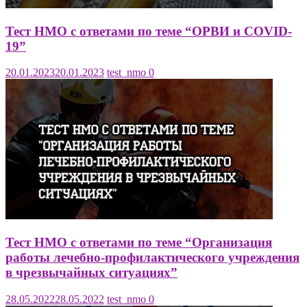
Тест НМО с ответами по теме “ОРВИ и COVID-
19”
20.01.2023
20.01.2023
test_nmo
0
Тест НМО с ответами по теме “Организация
работы лечебно-профилактического учреждения
в чрезвычайных ситуациях”
28.05.2022
28.05.2022
test_nmo
0