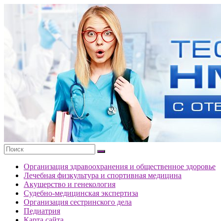
Перейти
к
Тесты
содержимому
портала
НМО
с
ответами
Организация здравоохранения и общественное здоровье
Лечебная физкультура и спортивная медицина
Акушерство и генекология
Судебно-медицинская экспертиза
Организация сестринского дела
Педиатрия
Карта сайта