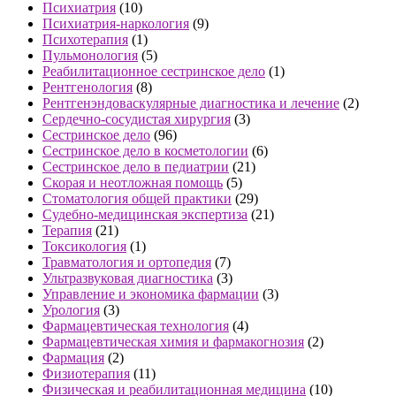
Психиатрия
(10)
Психиатрия-наркология
(9)
Психотерапия
(1)
Пульмонология
(5)
Реабилитационное сестринское дело
(1)
Рентгенология
(8)
Рентгенэндоваскулярные диагностика и лечение
(2)
Сердечно-сосудистая хирургия
(3)
Сестринское дело
(96)
Сестринское дело в косметологии
(6)
Сестринское дело в педиатрии
(21)
Скорая и неотложная помощь
(5)
Стоматология общей практики
(29)
Судебно-медицинская экспертиза
(21)
Терапия
(21)
Токсикология
(1)
Травматология и ортопедия
(7)
Ультразвуковая диагностика
(3)
Управление и экономика фармации
(3)
Урология
(3)
Фармацевтическая технология
(4)
Фармацевтическая химия и фармакогнозия
(2)
Фармация
(2)
Физиотерапия
(11)
Физическая и реабилитационная медицина
(10)