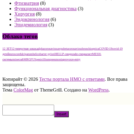
Фтизиатрия
(8)
Функциональная диагностика
(3)
Хирургия
(8)
Эндокринология
(6)
Эпидемиология
(3)
Облако тегов
12 ЗЕТ
12-типерстная кишка
alphacoronavirus
avpu
betacoronavirus
bronchiseptica
COVID-19
covid-19
детей
euroscore
falciparum
helicobacter pylori
HELLP-синдром
hr-специалист
MESH-
системы
minecraft
MRGFUS
penicillium
pneumonia
provox
re-entry
тест нмо с ответами тест нмо с ответами тест нмо с ответами
Копирайт © 2026
Тесты портала НМО с ответами
. Все права
защищены.
Тема
ColorMag
от ThemeGrill. Создано на
WordPress
.
Insert