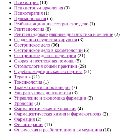
Психиатрия
(10)
Психиатрия-наркология
(9)
Психотерапия
(1)
Пульмонология
(5)
Реабилитационное сестринское дело
(1)
Рентгенология
(8)
Рентгенэндоваскулярные диагностика и лечение
(2)
Сердечно-сосудистая хирургия
(3)
Сестринское дело
(96)
Сестринское дело в косметологии
(6)
Сестринское дело в педиатрии
(21)
Скорая и неотложная помощь
(5)
Стоматология общей практики
(29)
Судебно-медицинская экспертиза
(21)
Терапия
(21)
Токсикология
(1)
Травматология и ортопедия
(7)
Ультразвуковая диагностика
(3)
Управление и экономика фармации
(3)
Урология
(3)
Фармацевтическая технология
(4)
Фармацевтическая химия и фармакогнозия
(2)
Фармация
(2)
Физиотерапия
(11)
Физическая и реабилитационная медицина
(10)