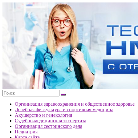
Перейти
к
Тесты
содержимому
портала
НМО
с
ответами
Организация здравоохранения и общественное здоровье
Лечебная физкультура и спортивная медицина
Акушерство и генекология
Судебно-медицинская экспертиза
Организация сестринского дела
Педиатрия
Карта сайта