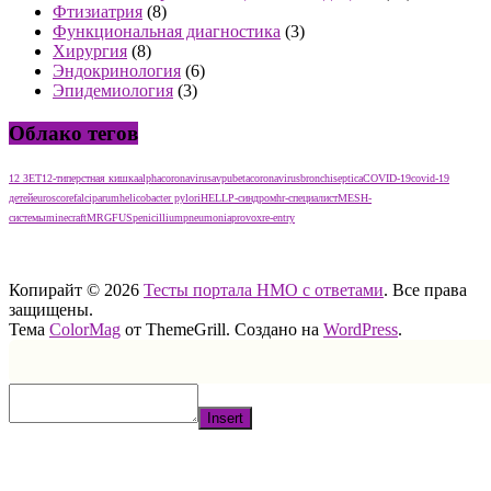
Фтизиатрия
(8)
Функциональная диагностика
(3)
Хирургия
(8)
Эндокринология
(6)
Эпидемиология
(3)
Облако тегов
12 ЗЕТ
12-типерстная кишка
alphacoronavirus
avpu
betacoronavirus
bronchiseptica
COVID-19
covid-19
детей
euroscore
falciparum
helicobacter pylori
HELLP-синдром
hr-специалист
MESH-
системы
minecraft
MRGFUS
penicillium
pneumonia
provox
re-entry
тест нмо с ответами тест нмо с ответами тест нмо с ответами
Копирайт © 2026
Тесты портала НМО с ответами
. Все права
защищены.
Тема
ColorMag
от ThemeGrill. Создано на
WordPress
.
Insert