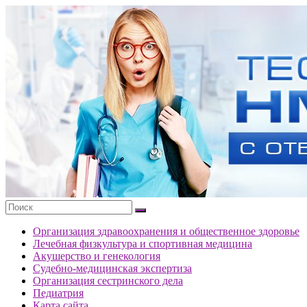
Перейти
к
Тесты
содержимому
портала
НМО
с
ответами
Организация здравоохранения и общественное здоровье
Лечебная физкультура и спортивная медицина
Акушерство и генекология
Судебно-медицинская экспертиза
Организация сестринского дела
Педиатрия
Карта сайта