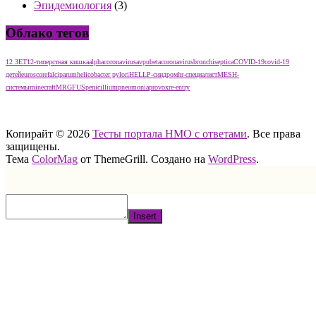
Эпидемиология
(3)
Облако тегов
12 ЗЕТ
12-типерстная кишка
alphacoronavirus
avpu
betacoronavirus
bronchiseptica
COVID-19
covid-19
детей
euroscore
falciparum
helicobacter pylori
HELLP-синдром
hr-специалист
MESH-
системы
minecraft
MRGFUS
penicillium
pneumonia
provox
re-entry
тест нмо с ответами тест нмо с ответами тест нмо с ответами
Копирайт © 2026
Тесты портала НМО с ответами
. Все права
защищены.
Тема
ColorMag
от ThemeGrill. Создано на
WordPress
.
Insert