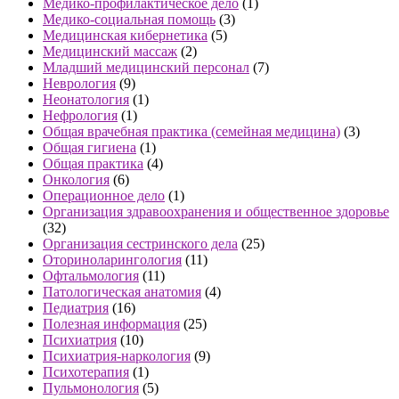
Медико-профилактическое дело
(1)
Медико-социальная помощь
(3)
Медицинская кибернетика
(5)
Медицинский массаж
(2)
Младший медицинский персонал
(7)
Неврология
(9)
Неонатология
(1)
Нефрология
(1)
Общая врачебная практика (семейная медицина)
(3)
Общая гигиена
(1)
Общая практика
(4)
Онкология
(6)
Операционное дело
(1)
Организация здравоохранения и общественное здоровье
(32)
Организация сестринского дела
(25)
Оториноларингология
(11)
Офтальмология
(11)
Патологическая анатомия
(4)
Педиатрия
(16)
Полезная информация
(25)
Психиатрия
(10)
Психиатрия-наркология
(9)
Психотерапия
(1)
Пульмонология
(5)