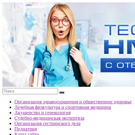
Перейти
к
Тесты
содержимому
портала
НМО
с
ответами
Организация здравоохранения и общественное здоровье
Лечебная физкультура и спортивная медицина
Акушерство и генекология
Судебно-медицинская экспертиза
Организация сестринского дела
Педиатрия
Карта сайта