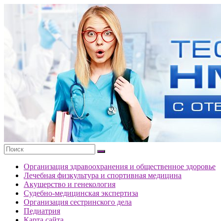
Перейти
к
Тесты
содержимому
портала
НМО
с
ответами
Организация здравоохранения и общественное здоровье
Лечебная физкультура и спортивная медицина
Акушерство и генекология
Судебно-медицинская экспертиза
Организация сестринского дела
Педиатрия
Карта сайта