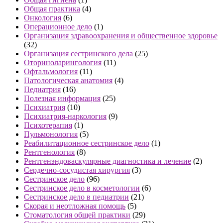
Общая практика
(4)
Онкология
(6)
Операционное дело
(1)
Организация здравоохранения и общественное здоровье
(32)
Организация сестринского дела
(25)
Оториноларингология
(11)
Офтальмология
(11)
Патологическая анатомия
(4)
Педиатрия
(16)
Полезная информация
(25)
Психиатрия
(10)
Психиатрия-наркология
(9)
Психотерапия
(1)
Пульмонология
(5)
Реабилитационное сестринское дело
(1)
Рентгенология
(8)
Рентгенэндоваскулярные диагностика и лечение
(2)
Сердечно-сосудистая хирургия
(3)
Сестринское дело
(96)
Сестринское дело в косметологии
(6)
Сестринское дело в педиатрии
(21)
Скорая и неотложная помощь
(5)
Стоматология общей практики
(29)