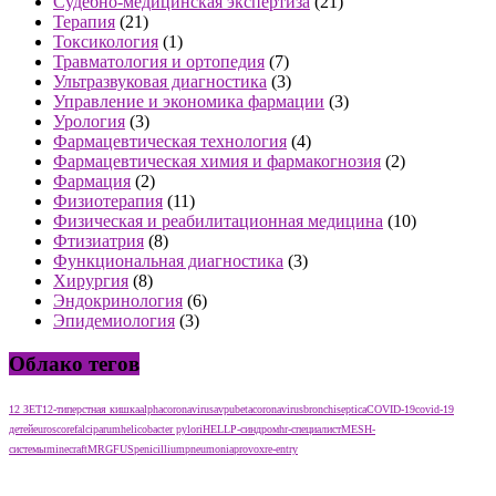
Судебно-медицинская экспертиза
(21)
Терапия
(21)
Токсикология
(1)
Травматология и ортопедия
(7)
Ультразвуковая диагностика
(3)
Управление и экономика фармации
(3)
Урология
(3)
Фармацевтическая технология
(4)
Фармацевтическая химия и фармакогнозия
(2)
Фармация
(2)
Физиотерапия
(11)
Физическая и реабилитационная медицина
(10)
Фтизиатрия
(8)
Функциональная диагностика
(3)
Хирургия
(8)
Эндокринология
(6)
Эпидемиология
(3)
Облако тегов
12 ЗЕТ
12-типерстная кишка
alphacoronavirus
avpu
betacoronavirus
bronchiseptica
COVID-19
covid-19
детей
euroscore
falciparum
helicobacter pylori
HELLP-синдром
hr-специалист
MESH-
системы
minecraft
MRGFUS
penicillium
pneumonia
provox
re-entry
тест нмо с ответами тест нмо с ответами тест нмо с ответами