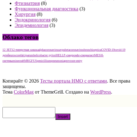
Фтизиатрия
(8)
Функциональная диагностика
(3)
Хирургия
(8)
Эндокринология
(6)
Эпидемиология
(3)
Облако тегов
12 ЗЕТ
12-типерстная кишка
alphacoronavirus
avpu
betacoronavirus
bronchiseptica
COVID-19
covid-19
детей
euroscore
falciparum
helicobacter pylori
HELLP-синдром
hr-специалист
MESH-
системы
minecraft
MRGFUS
penicillium
pneumonia
provox
re-entry
тест нмо с ответами тест нмо с ответами тест нмо с ответами
Копирайт © 2026
Тесты портала НМО с ответами
. Все права
защищены.
Тема
ColorMag
от ThemeGrill. Создано на
WordPress
.
Insert