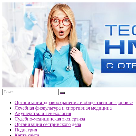
Перейти
к
Тесты
содержимому
портала
НМО
с
ответами
Организация здравоохранения и общественное здоровье
Лечебная физкультура и спортивная медицина
Акушерство и генекология
Судебно-медицинская экспертиза
Организация сестринского дела
Педиатрия
Карта сайта