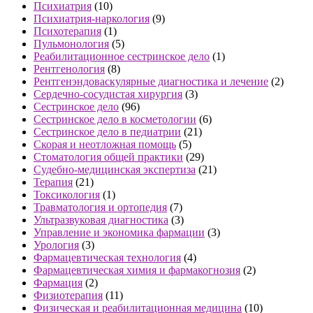
Психиатрия
(10)
Психиатрия-наркология
(9)
Психотерапия
(1)
Пульмонология
(5)
Реабилитационное сестринское дело
(1)
Рентгенология
(8)
Рентгенэндоваскулярные диагностика и лечение
(2)
Сердечно-сосудистая хирургия
(3)
Сестринское дело
(96)
Сестринское дело в косметологии
(6)
Сестринское дело в педиатрии
(21)
Скорая и неотложная помощь
(5)
Стоматология общей практики
(29)
Судебно-медицинская экспертиза
(21)
Терапия
(21)
Токсикология
(1)
Травматология и ортопедия
(7)
Ультразвуковая диагностика
(3)
Управление и экономика фармации
(3)
Урология
(3)
Фармацевтическая технология
(4)
Фармацевтическая химия и фармакогнозия
(2)
Фармация
(2)
Физиотерапия
(11)
Физическая и реабилитационная медицина
(10)