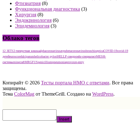
Фтизиатрия
(8)
Функциональная диагностика
(3)
Хирургия
(8)
Эндокринология
(6)
Эпидемиология
(3)
Облако тегов
12 ЗЕТ
12-типерстная кишка
alphacoronavirus
avpu
betacoronavirus
bronchiseptica
COVID-19
covid-19
детей
euroscore
falciparum
helicobacter pylori
HELLP-синдром
hr-специалист
MESH-
системы
minecraft
MRGFUS
penicillium
pneumonia
provox
re-entry
тест нмо с ответами тест нмо с ответами тест нмо с ответами
Копирайт © 2026
Тесты портала НМО с ответами
. Все права
защищены.
Тема
ColorMag
от ThemeGrill. Создано на
WordPress
.
Insert