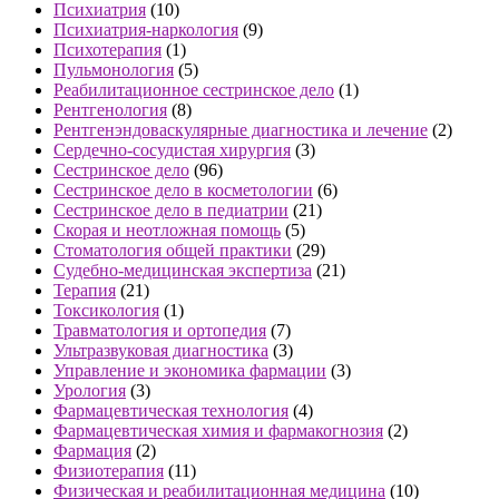
Психиатрия
(10)
Психиатрия-наркология
(9)
Психотерапия
(1)
Пульмонология
(5)
Реабилитационное сестринское дело
(1)
Рентгенология
(8)
Рентгенэндоваскулярные диагностика и лечение
(2)
Сердечно-сосудистая хирургия
(3)
Сестринское дело
(96)
Сестринское дело в косметологии
(6)
Сестринское дело в педиатрии
(21)
Скорая и неотложная помощь
(5)
Стоматология общей практики
(29)
Судебно-медицинская экспертиза
(21)
Терапия
(21)
Токсикология
(1)
Травматология и ортопедия
(7)
Ультразвуковая диагностика
(3)
Управление и экономика фармации
(3)
Урология
(3)
Фармацевтическая технология
(4)
Фармацевтическая химия и фармакогнозия
(2)
Фармация
(2)
Физиотерапия
(11)
Физическая и реабилитационная медицина
(10)