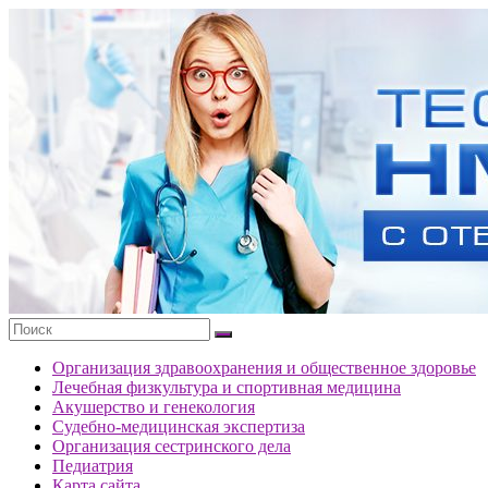
Перейти
к
Тесты
содержимому
портала
НМО
с
ответами
Организация здравоохранения и общественное здоровье
Лечебная физкультура и спортивная медицина
Акушерство и генекология
Судебно-медицинская экспертиза
Организация сестринского дела
Педиатрия
Карта сайта