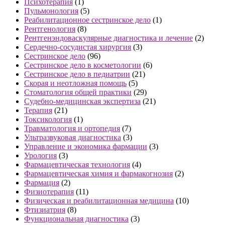
Психотерапия
(1)
Пульмонология
(5)
Реабилитационное сестринское дело
(1)
Рентгенология
(8)
Рентгенэндоваскулярные диагностика и лечение
(2)
Сердечно-сосудистая хирургия
(3)
Сестринское дело
(96)
Сестринское дело в косметологии
(6)
Сестринское дело в педиатрии
(21)
Скорая и неотложная помощь
(5)
Стоматология общей практики
(29)
Судебно-медицинская экспертиза
(21)
Терапия
(21)
Токсикология
(1)
Травматология и ортопедия
(7)
Ультразвуковая диагностика
(3)
Управление и экономика фармации
(3)
Урология
(3)
Фармацевтическая технология
(4)
Фармацевтическая химия и фармакогнозия
(2)
Фармация
(2)
Физиотерапия
(11)
Физическая и реабилитационная медицина
(10)
Фтизиатрия
(8)
Функциональная диагностика
(3)