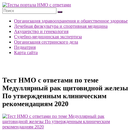
Перейти
к
Тесты
содержимому
портала
Организация здравоохранения и общественное здоровье
НМО
Лечебная физкультура и спортивная медицина
с
Акушерство и генекология
ответами
Судебно-медицинская экспертиза
Организация сестринского дела
Педиатрия
Карта сайта
Тест НМО с ответами по теме
Медуллярный рак щитовидной железы
По утвержденным клиническим
рекомендациям 2020