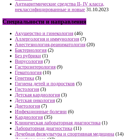
Антиаритмические средства II- IV класса,
неклассифицированные и новые
31.10.2023
Специальности и направления
Акушерство и гинекология
(46)
Аллергология и иммунология
(7)
Анестезиология-реаниматология
(20)
Бактериология
(2)
Без рубрики
(1)
Вирусология
(7)
Гастроэнтерология
(9)
Гематология
(10)
Генетика
(3)
Гигиена детей и подростков
(5)
Гистология
(3)
Детская кардиология
(3)
Детская онкология
(2)
Диетология
(7)
Инфекционные болезни
(6)
Кардиология
(35)
Клиническая лабораторная диагностика
(1)
Лабораторная диагностика
(11)
Лечебная физкультура и спортивная медицина
(14)