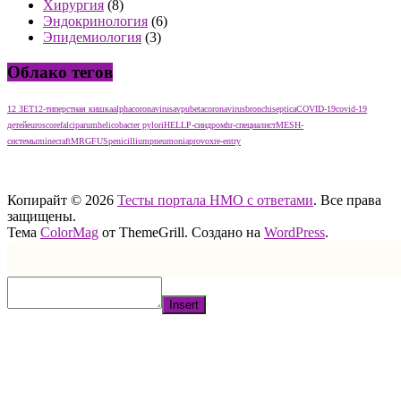
Хирургия
(8)
Эндокринология
(6)
Эпидемиология
(3)
Облако тегов
12 ЗЕТ
12-типерстная кишка
alphacoronavirus
avpu
betacoronavirus
bronchiseptica
COVID-19
covid-19
детей
euroscore
falciparum
helicobacter pylori
HELLP-синдром
hr-специалист
MESH-
системы
minecraft
MRGFUS
penicillium
pneumonia
provox
re-entry
тест нмо с ответами тест нмо с ответами тест нмо с ответами
Копирайт © 2026
Тесты портала НМО с ответами
. Все права
защищены.
Тема
ColorMag
от ThemeGrill. Создано на
WordPress
.
Insert