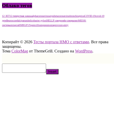
Облако тегов
12 ЗЕТ
12-типерстная кишка
alphacoronavirus
avpu
betacoronavirus
bronchiseptica
COVID-19
covid-19
детей
euroscore
falciparum
helicobacter pylori
HELLP-синдром
hr-специалист
MESH-
системы
minecraft
MRGFUS
penicillium
pneumonia
provox
re-entry
тест нмо с ответами тест нмо с ответами тест нмо с ответами
Копирайт © 2026
Тесты портала НМО с ответами
. Все права
защищены.
Тема
ColorMag
от ThemeGrill. Создано на
WordPress
.
Insert