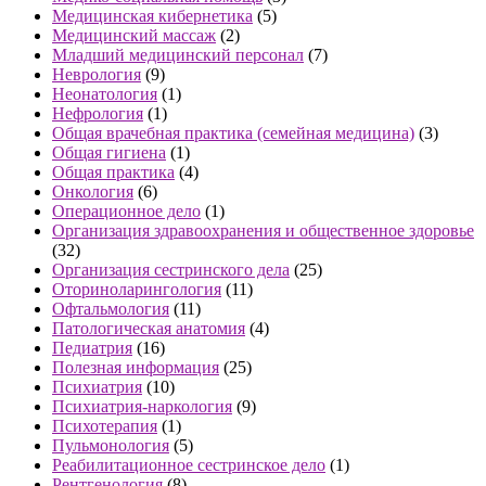
Медицинская кибернетика
(5)
Медицинский массаж
(2)
Младший медицинский персонал
(7)
Неврология
(9)
Неонатология
(1)
Нефрология
(1)
Общая врачебная практика (семейная медицина)
(3)
Общая гигиена
(1)
Общая практика
(4)
Онкология
(6)
Операционное дело
(1)
Организация здравоохранения и общественное здоровье
(32)
Организация сестринского дела
(25)
Оториноларингология
(11)
Офтальмология
(11)
Патологическая анатомия
(4)
Педиатрия
(16)
Полезная информация
(25)
Психиатрия
(10)
Психиатрия-наркология
(9)
Психотерапия
(1)
Пульмонология
(5)
Реабилитационное сестринское дело
(1)
Рентгенология
(8)