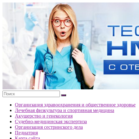
Перейти
к
Тесты
содержимому
портала
НМО
с
ответами
Организация здравоохранения и общественное здоровье
Лечебная физкультура и спортивная медицина
Акушерство и генекология
Судебно-медицинская экспертиза
Организация сестринского дела
Педиатрия
Карта сайта