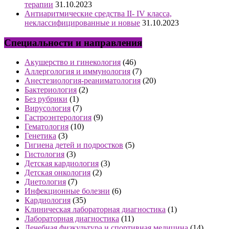
терапии
31.10.2023
Антиаритмические средства II- IV класса,
неклассифицированные и новые
31.10.2023
Специальности и направления
Акушерство и гинекология
(46)
Аллергология и иммунология
(7)
Анестезиология-реаниматология
(20)
Бактериология
(2)
Без рубрики
(1)
Вирусология
(7)
Гастроэнтерология
(9)
Гематология
(10)
Генетика
(3)
Гигиена детей и подростков
(5)
Гистология
(3)
Детская кардиология
(3)
Детская онкология
(2)
Диетология
(7)
Инфекционные болезни
(6)
Кардиология
(35)
Клиническая лабораторная диагностика
(1)
Лабораторная диагностика
(11)
Лечебная физкультура и спортивная медицина
(14)