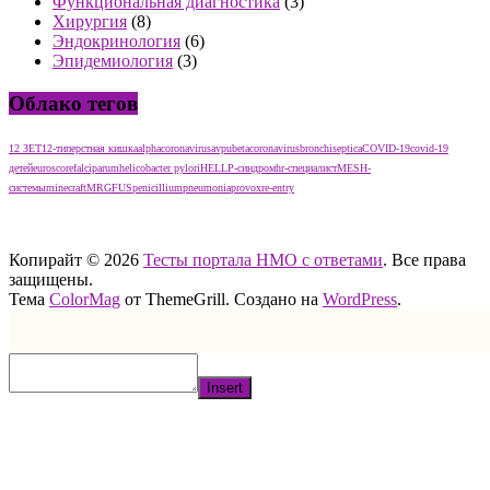
Функциональная диагностика
(3)
Хирургия
(8)
Эндокринология
(6)
Эпидемиология
(3)
Облако тегов
12 ЗЕТ
12-типерстная кишка
alphacoronavirus
avpu
betacoronavirus
bronchiseptica
COVID-19
covid-19
детей
euroscore
falciparum
helicobacter pylori
HELLP-синдром
hr-специалист
MESH-
системы
minecraft
MRGFUS
penicillium
pneumonia
provox
re-entry
тест нмо с ответами тест нмо с ответами тест нмо с ответами
Копирайт © 2026
Тесты портала НМО с ответами
. Все права
защищены.
Тема
ColorMag
от ThemeGrill. Создано на
WordPress
.
Insert