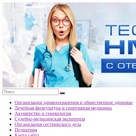
Перейти
к
Тесты
содержимому
портала
НМО
с
ответами
Организация здравоохранения и общественное здоровье
Лечебная физкультура и спортивная медицина
Акушерство и генекология
Судебно-медицинская экспертиза
Организация сестринского дела
Педиатрия
Карта сайта