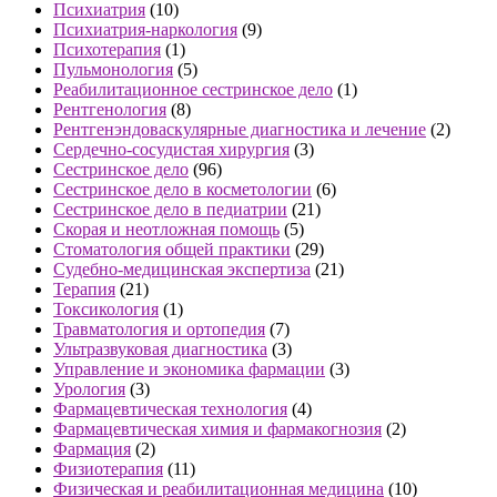
Психиатрия
(10)
Психиатрия-наркология
(9)
Психотерапия
(1)
Пульмонология
(5)
Реабилитационное сестринское дело
(1)
Рентгенология
(8)
Рентгенэндоваскулярные диагностика и лечение
(2)
Сердечно-сосудистая хирургия
(3)
Сестринское дело
(96)
Сестринское дело в косметологии
(6)
Сестринское дело в педиатрии
(21)
Скорая и неотложная помощь
(5)
Стоматология общей практики
(29)
Судебно-медицинская экспертиза
(21)
Терапия
(21)
Токсикология
(1)
Травматология и ортопедия
(7)
Ультразвуковая диагностика
(3)
Управление и экономика фармации
(3)
Урология
(3)
Фармацевтическая технология
(4)
Фармацевтическая химия и фармакогнозия
(2)
Фармация
(2)
Физиотерапия
(11)
Физическая и реабилитационная медицина
(10)