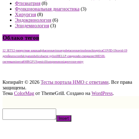
Фтизиатрия
(8)
Функциональная диагностика
(3)
Хирургия
(8)
Эндокринология
(6)
Эпидемиология
(3)
Облако тегов
12 ЗЕТ
12-типерстная кишка
alphacoronavirus
avpu
betacoronavirus
bronchiseptica
COVID-19
covid-19
детей
euroscore
falciparum
helicobacter pylori
HELLP-синдром
hr-специалист
MESH-
системы
minecraft
MRGFUS
penicillium
pneumonia
provox
re-entry
тест нмо с ответами тест нмо с ответами тест нмо с ответами
Копирайт © 2026
Тесты портала НМО с ответами
. Все права
защищены.
Тема
ColorMag
от ThemeGrill. Создано на
WordPress
.
Insert