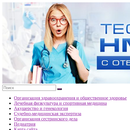
Перейти
к
Тесты
содержимому
портала
НМО
с
ответами
Организация здравоохранения и общественное здоровье
Лечебная физкультура и спортивная медицина
Акушерство и генекология
Судебно-медицинская экспертиза
Организация сестринского дела
Педиатрия
Карта сайта