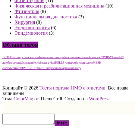
Физиотерапия
(11)
Физическая и реабилитационная медицина
(10)
Фтизиатрия
(8)
Функциональная диагностика
(3)
Хирургия
(8)
Эндокринология
(6)
Эпидемиология
(3)
Облако тегов
12 ЗЕТ
12-типерстная кишка
alphacoronavirus
avpu
betacoronavirus
bronchiseptica
COVID-19
covid-19
детей
euroscore
falciparum
helicobacter pylori
HELLP-синдром
hr-специалист
MESH-
системы
minecraft
MRGFUS
penicillium
pneumonia
provox
re-entry
тест нмо с ответами тест нмо с ответами тест нмо с ответами
Копирайт © 2026
Тесты портала НМО с ответами
. Все права
защищены.
Тема
ColorMag
от ThemeGrill. Создано на
WordPress
.
Insert