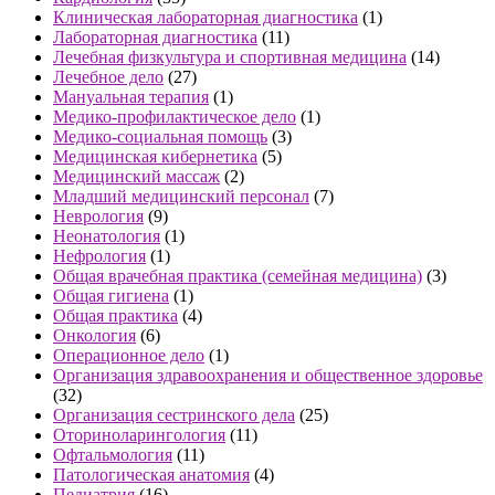
Клиническая лабораторная диагностика
(1)
Лабораторная диагностика
(11)
Лечебная физкультура и спортивная медицина
(14)
Лечебное дело
(27)
Мануальная терапия
(1)
Медико-профилактическое дело
(1)
Медико-социальная помощь
(3)
Медицинская кибернетика
(5)
Медицинский массаж
(2)
Младший медицинский персонал
(7)
Неврология
(9)
Неонатология
(1)
Нефрология
(1)
Общая врачебная практика (семейная медицина)
(3)
Общая гигиена
(1)
Общая практика
(4)
Онкология
(6)
Операционное дело
(1)
Организация здравоохранения и общественное здоровье
(32)
Организация сестринского дела
(25)
Оториноларингология
(11)
Офтальмология
(11)
Патологическая анатомия
(4)
Педиатрия
(16)