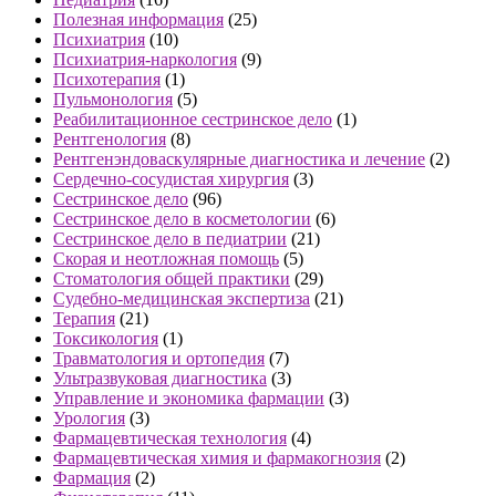
Полезная информация
(25)
Психиатрия
(10)
Психиатрия-наркология
(9)
Психотерапия
(1)
Пульмонология
(5)
Реабилитационное сестринское дело
(1)
Рентгенология
(8)
Рентгенэндоваскулярные диагностика и лечение
(2)
Сердечно-сосудистая хирургия
(3)
Сестринское дело
(96)
Сестринское дело в косметологии
(6)
Сестринское дело в педиатрии
(21)
Скорая и неотложная помощь
(5)
Стоматология общей практики
(29)
Судебно-медицинская экспертиза
(21)
Терапия
(21)
Токсикология
(1)
Травматология и ортопедия
(7)
Ультразвуковая диагностика
(3)
Управление и экономика фармации
(3)
Урология
(3)
Фармацевтическая технология
(4)
Фармацевтическая химия и фармакогнозия
(2)
Фармация
(2)