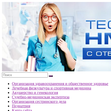
Перейти
к
Тесты
содержимому
портала
НМО
с
ответами
Организация здравоохранения и общественное здоровье
Лечебная физкультура и спортивная медицина
Акушерство и генекология
Судебно-медицинская экспертиза
Организация сестринского дела
Педиатрия
Карта сайта