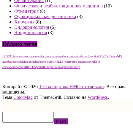
Физиотерапия
(11)
Физическая и реабилитационная медицина
(10)
Фтизиатрия
(8)
Функциональная диагностика
(3)
Хирургия
(8)
Эндокринология
(6)
Эпидемиология
(3)
Облако тегов
12 ЗЕТ
12-типерстная кишка
alphacoronavirus
avpu
betacoronavirus
bronchiseptica
COVID-19
covid-19
детей
euroscore
falciparum
helicobacter pylori
HELLP-синдром
hr-специалист
MESH-
системы
minecraft
MRGFUS
penicillium
pneumonia
provox
re-entry
тест нмо с ответами тест нмо с ответами тест нмо с ответами
Копирайт © 2026
Тесты портала НМО с ответами
. Все права
защищены.
Тема
ColorMag
от ThemeGrill. Создано на
WordPress
.
Insert