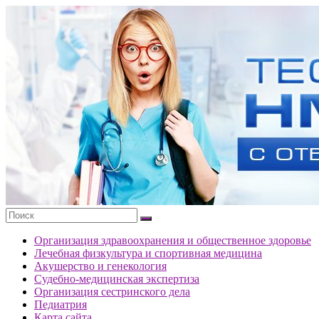
Перейти
к
Тесты
содержимому
портала
НМО
с
ответами
Организация здравоохранения и общественное здоровье
Лечебная физкультура и спортивная медицина
Акушерство и генекология
Судебно-медицинская экспертиза
Организация сестринского дела
Педиатрия
Карта сайта