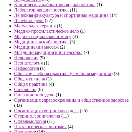
Клиническая лабораторная диагностика
(1)
Лабораторная диагностика
(11)
Лечебная физкультура и спортивная медицина
(14)
Лечебное дело
(27)
Мануальная терапия
(1)
Медико-профилактическое дело
(1)
Медико-социальная помощь
(3)
Медицинская кибернетика
(5)
Медицинский массаж
(2)
Младший медицинский персонал
(7)
Неврология
(9)
Неонатология
(1)
Нефрология
(1)
Общая врачебная практика (семейная медицина)
(3)
Общая гигиена
(1)
Общая практика
(4)
Онкология
(6)
Операционное дело
(1)
Организация здравоохранения и общественное здоровье
(32)
Организация сестринского дела
(25)
Оториноларингология
(11)
Офтальмология
(11)
Патологическая анатомия
(4)
Педиатрия
(16)