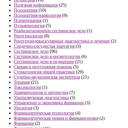
Полезная информация
(25)
Психиатрия
(10)
Психиатрия-наркология
(9)
Психотерапия
(1)
Пульмонология
(5)
Реабилитационное сестринское дело
(1)
Рентгенология
(8)
Рентгенэндоваскулярные диагностика и лечение
(2)
Сердечно-сосудистая хирургия
(3)
Сестринское дело
(96)
Сестринское дело в косметологии
(6)
Сестринское дело в педиатрии
(21)
Скорая и неотложная помощь
(5)
Стоматология общей практики
(29)
Судебно-медицинская экспертиза
(21)
Терапия
(21)
Токсикология
(1)
Травматология и ортопедия
(7)
Ультразвуковая диагностика
(3)
Управление и экономика фармации
(3)
Урология
(3)
Фармацевтическая технология
(4)
Фармацевтическая химия и фармакогнозия
(2)
Фармация
(2)