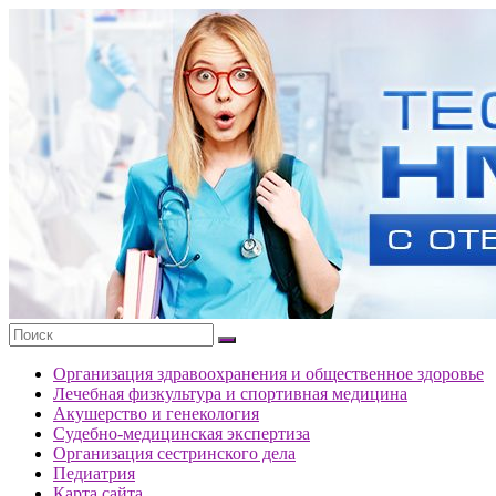
Перейти
к
Тесты
содержимому
портала
НМО
с
ответами
Организация здравоохранения и общественное здоровье
Лечебная физкультура и спортивная медицина
Акушерство и генекология
Судебно-медицинская экспертиза
Организация сестринского дела
Педиатрия
Карта сайта