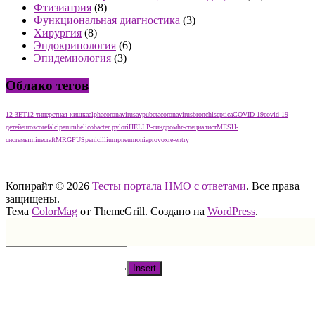
Фтизиатрия
(8)
Функциональная диагностика
(3)
Хирургия
(8)
Эндокринология
(6)
Эпидемиология
(3)
Облако тегов
12 ЗЕТ
12-типерстная кишка
alphacoronavirus
avpu
betacoronavirus
bronchiseptica
COVID-19
covid-19
детей
euroscore
falciparum
helicobacter pylori
HELLP-синдром
hr-специалист
MESH-
системы
minecraft
MRGFUS
penicillium
pneumonia
provox
re-entry
тест нмо с ответами тест нмо с ответами тест нмо с ответами
Копирайт © 2026
Тесты портала НМО с ответами
. Все права
защищены.
Тема
ColorMag
от ThemeGrill. Создано на
WordPress
.
Insert