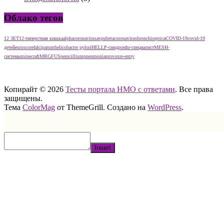
Облако тегов
12 ЗЕТ
12-типерстная кишка
alphacoronavirus
avpu
betacoronavirus
bronchiseptica
COVID-19
covid-19
детей
euroscore
falciparum
helicobacter pylori
HELLP-синдром
hr-специалист
MESH-
системы
minecraft
MRGFUS
penicillium
pneumonia
provox
re-entry
тест нмо с ответами тест нмо с ответами тест нмо с ответами
Копирайт © 2026
Тесты портала НМО с ответами
. Все права
защищены.
Тема
ColorMag
от ThemeGrill. Создано на
WordPress
.
Insert