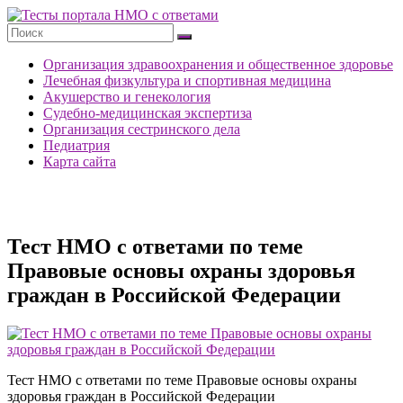
Перейти
к
Тесты
содержимому
портала
Организация здравоохранения и общественное здоровье
НМО
Лечебная физкультура и спортивная медицина
с
Акушерство и генекология
ответами
Судебно-медицинская экспертиза
Организация сестринского дела
Педиатрия
Карта сайта
Тест НМО с ответами по теме
Правовые основы охраны здоровья
граждан в Российской Федерации
Тест НМО с ответами по теме Правовые основы охраны
здоровья граждан в Российской Федерации