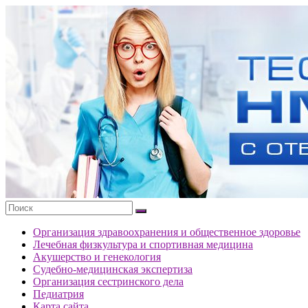
Перейти
к
Тесты
содержимому
портала
НМО
с
ответами
Организация здравоохранения и общественное здоровье
Лечебная физкультура и спортивная медицина
Акушерство и генекология
Судебно-медицинская экспертиза
Организация сестринского дела
Педиатрия
Карта сайта