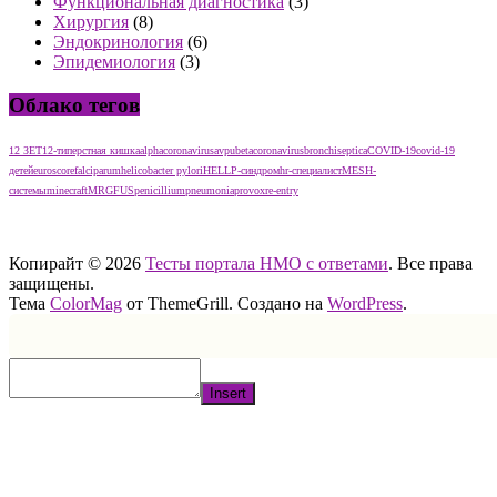
Функциональная диагностика
(3)
Хирургия
(8)
Эндокринология
(6)
Эпидемиология
(3)
Облако тегов
12 ЗЕТ
12-типерстная кишка
alphacoronavirus
avpu
betacoronavirus
bronchiseptica
COVID-19
covid-19
детей
euroscore
falciparum
helicobacter pylori
HELLP-синдром
hr-специалист
MESH-
системы
minecraft
MRGFUS
penicillium
pneumonia
provox
re-entry
тест нмо с ответами тест нмо с ответами тест нмо с ответами
Копирайт © 2026
Тесты портала НМО с ответами
. Все права
защищены.
Тема
ColorMag
от ThemeGrill. Создано на
WordPress
.
Insert