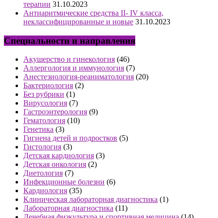
терапии
31.10.2023
Антиаритмические средства II- IV класса,
неклассифицированные и новые
31.10.2023
Специальности и направления
Акушерство и гинекология
(46)
Аллергология и иммунология
(7)
Анестезиология-реаниматология
(20)
Бактериология
(2)
Без рубрики
(1)
Вирусология
(7)
Гастроэнтерология
(9)
Гематология
(10)
Генетика
(3)
Гигиена детей и подростков
(5)
Гистология
(3)
Детская кардиология
(3)
Детская онкология
(2)
Диетология
(7)
Инфекционные болезни
(6)
Кардиология
(35)
Клиническая лабораторная диагностика
(1)
Лабораторная диагностика
(11)
Лечебная физкультура и спортивная медицина
(14)