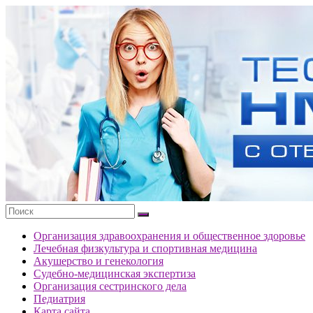
Перейти
к
Тесты
содержимому
портала
НМО
с
ответами
Организация здравоохранения и общественное здоровье
Лечебная физкультура и спортивная медицина
Акушерство и генекология
Судебно-медицинская экспертиза
Организация сестринского дела
Педиатрия
Карта сайта