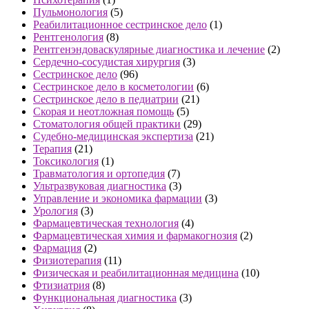
Пульмонология
(5)
Реабилитационное сестринское дело
(1)
Рентгенология
(8)
Рентгенэндоваскулярные диагностика и лечение
(2)
Сердечно-сосудистая хирургия
(3)
Сестринское дело
(96)
Сестринское дело в косметологии
(6)
Сестринское дело в педиатрии
(21)
Скорая и неотложная помощь
(5)
Стоматология общей практики
(29)
Судебно-медицинская экспертиза
(21)
Терапия
(21)
Токсикология
(1)
Травматология и ортопедия
(7)
Ультразвуковая диагностика
(3)
Управление и экономика фармации
(3)
Урология
(3)
Фармацевтическая технология
(4)
Фармацевтическая химия и фармакогнозия
(2)
Фармация
(2)
Физиотерапия
(11)
Физическая и реабилитационная медицина
(10)
Фтизиатрия
(8)
Функциональная диагностика
(3)