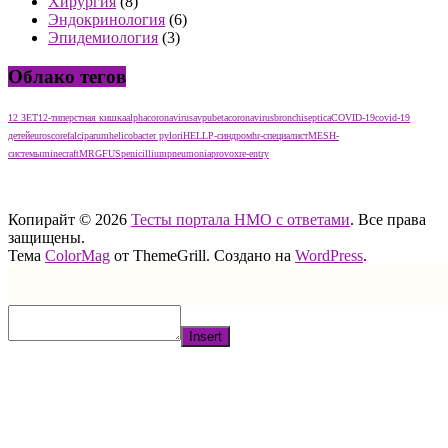
Хирургия
(8)
Эндокринология
(6)
Эпидемиология
(3)
Облако тегов
12 ЗЕТ
12-типерстная кишка
alphacoronavirus
avpu
betacoronavirus
bronchiseptica
COVID-19
covid-19
детей
euroscore
falciparum
helicobacter pylori
HELLP-синдром
hr-специалист
MESH-
системы
minecraft
MRGFUS
penicillium
pneumonia
provox
re-entry
тест нмо с ответами тест нмо с ответами тест нмо с ответами
Копирайт © 2026
Тесты портала НМО с ответами
. Все права
защищены.
Тема
ColorMag
от ThemeGrill. Создано на
WordPress
.
Insert