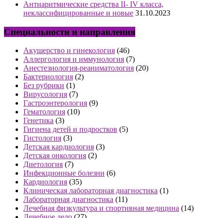
Антиаритмические средства II- IV класса,
неклассифицированные и новые
31.10.2023
Специальности и направления
Акушерство и гинекология
(46)
Аллергология и иммунология
(7)
Анестезиология-реаниматология
(20)
Бактериология
(2)
Без рубрики
(1)
Вирусология
(7)
Гастроэнтерология
(9)
Гематология
(10)
Генетика
(3)
Гигиена детей и подростков
(5)
Гистология
(3)
Детская кардиология
(3)
Детская онкология
(2)
Диетология
(7)
Инфекционные болезни
(6)
Кардиология
(35)
Клиническая лабораторная диагностика
(1)
Лабораторная диагностика
(11)
Лечебная физкультура и спортивная медицина
(14)
Лечебное дело
(27)