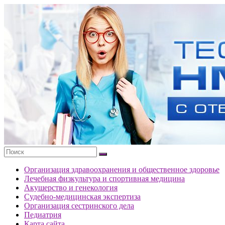
Перейти
к
Тесты
содержимому
портала
НМО
с
ответами
Организация здравоохранения и общественное здоровье
Лечебная физкультура и спортивная медицина
Акушерство и генекология
Судебно-медицинская экспертиза
Организация сестринского дела
Педиатрия
Карта сайта