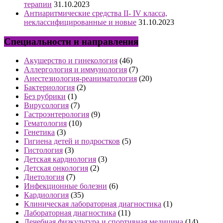
терапии
31.10.2023
Антиаритмические средства II- IV класса,
неклассифицированные и новые
31.10.2023
Специальности и направления
Акушерство и гинекология
(46)
Аллергология и иммунология
(7)
Анестезиология-реаниматология
(20)
Бактериология
(2)
Без рубрики
(1)
Вирусология
(7)
Гастроэнтерология
(9)
Гематология
(10)
Генетика
(3)
Гигиена детей и подростков
(5)
Гистология
(3)
Детская кардиология
(3)
Детская онкология
(2)
Диетология
(7)
Инфекционные болезни
(6)
Кардиология
(35)
Клиническая лабораторная диагностика
(1)
Лабораторная диагностика
(11)
Лечебная физкультура и спортивная медицина
(14)