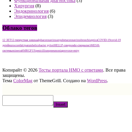
Функциональная диагностика
(3)
Хирургия
(8)
Эндокринология
(6)
Эпидемиология
(3)
Облако тегов
12 ЗЕТ
12-типерстная кишка
alphacoronavirus
avpu
betacoronavirus
bronchiseptica
COVID-19
covid-19
детей
euroscore
falciparum
helicobacter pylori
HELLP-синдром
hr-специалист
MESH-
системы
minecraft
MRGFUS
penicillium
pneumonia
provox
re-entry
тест нмо с ответами тест нмо с ответами тест нмо с ответами
Копирайт © 2026
Тесты портала НМО с ответами
. Все права
защищены.
Тема
ColorMag
от ThemeGrill. Создано на
WordPress
.
Insert