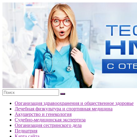
Перейти
к
Тесты
содержимому
портала
НМО
с
ответами
Организация здравоохранения и общественное здоровье
Лечебная физкультура и спортивная медицина
Акушерство и генекология
Судебно-медицинская экспертиза
Организация сестринского дела
Педиатрия
Карта сайта