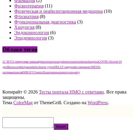
Фармация
(2)
Физиотерапия
(11)
Физическая и реабилитационная медицина
(10)
Фтизиатрия
(8)
Функциональная диагностика
(3)
Хирургия
(8)
Эндокринология
(6)
Эпидемиология
(3)
Облако тегов
12 ЗЕТ
12-типерстная кишка
alphacoronavirus
avpu
betacoronavirus
bronchiseptica
COVID-19
covid-19
детей
euroscore
falciparum
helicobacter pylori
HELLP-синдром
hr-специалист
MESH-
системы
minecraft
MRGFUS
penicillium
pneumonia
provox
re-entry
тест нмо с ответами тест нмо с ответами тест нмо с ответами
Копирайт © 2026
Тесты портала НМО с ответами
. Все права
защищены.
Тема
ColorMag
от ThemeGrill. Создано на
WordPress
.
Insert