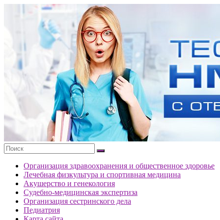
Перейти
к
Тесты
содержимому
портала
НМО
с
ответами
Организация здравоохранения и общественное здоровье
Лечебная физкультура и спортивная медицина
Акушерство и генекология
Судебно-медицинская экспертиза
Организация сестринского дела
Педиатрия
Карта сайта