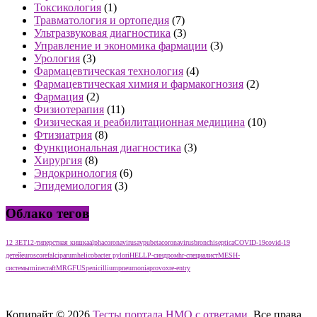
Токсикология
(1)
Травматология и ортопедия
(7)
Ультразвуковая диагностика
(3)
Управление и экономика фармации
(3)
Урология
(3)
Фармацевтическая технология
(4)
Фармацевтическая химия и фармакогнозия
(2)
Фармация
(2)
Физиотерапия
(11)
Физическая и реабилитационная медицина
(10)
Фтизиатрия
(8)
Функциональная диагностика
(3)
Хирургия
(8)
Эндокринология
(6)
Эпидемиология
(3)
Облако тегов
12 ЗЕТ
12-типерстная кишка
alphacoronavirus
avpu
betacoronavirus
bronchiseptica
COVID-19
covid-19
детей
euroscore
falciparum
helicobacter pylori
HELLP-синдром
hr-специалист
MESH-
системы
minecraft
MRGFUS
penicillium
pneumonia
provox
re-entry
тест нмо с ответами тест нмо с ответами тест нмо с ответами
Копирайт © 2026
Тесты портала НМО с ответами
. Все права